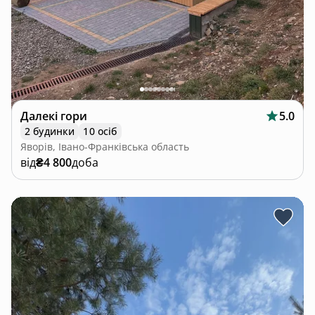
Далекі гори
5.0
2 будинки
10 осіб
Яворів, Івано-Франківська область
від
₴4 800
доба