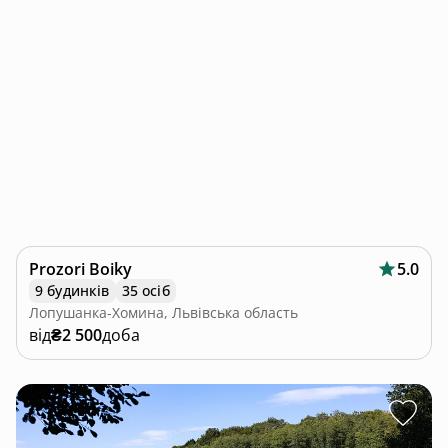
Prozori Boiky
5.0
9 будинків
35 осіб
Лопушанка-Хомина, Львівська область
від
₴2 500
доба