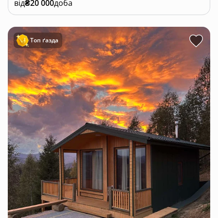
від
₴20 000
доба
Топ ґазда