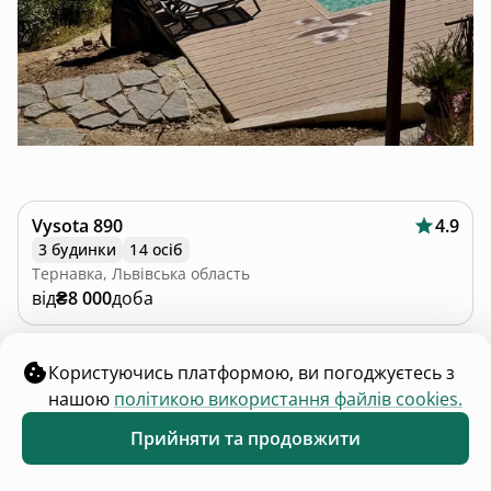
Vysota 890
4.9
3 будинки
14 осіб
Тернавка, Львівська область
від
₴8 000
доба
Користуючись платформою, ви погоджуєтесь з
нашою
політикою використання файлів cookies.
Прийняти та продовжити
Обране
Каталог
Меню