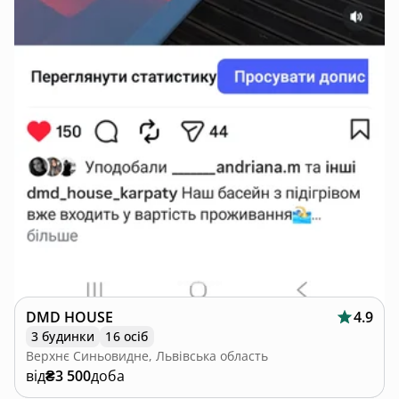
DMD HOUSE
4.9
3 будинки
16 осіб
Верхнє Синьовидне, Львівська область
від
₴3 500
доба