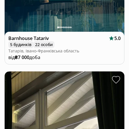
Barnhouse Tatariv
5.0
5 будинків
22 особи
Татарів, Івано-Франківська область
від
₴7 000
доба