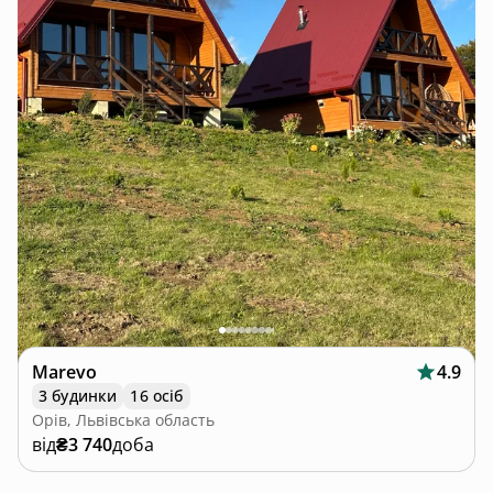
Marevo
4.9
3 будинки
16 осіб
Орів, Львівська область
від
₴3 740
доба