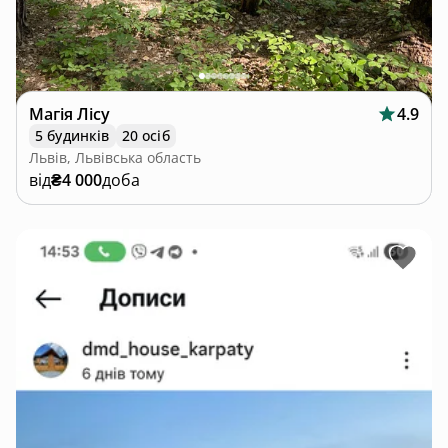
Магія Лісу
4.9
5 будинків
20 осіб
Львів, Львівська область
від
₴4 000
доба