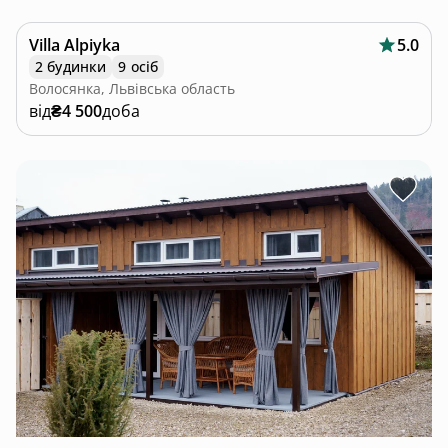
Villa Alpiyka
5.0
2 будинки
9 осіб
Волосянка, Львівська область
від
₴4 500
доба