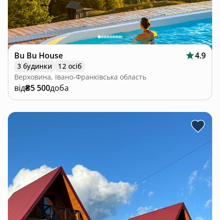
Bu Bu House
4.9
3 будинки
12 осіб
Верховина, Івано-Франківська область
від
₴5 500
доба