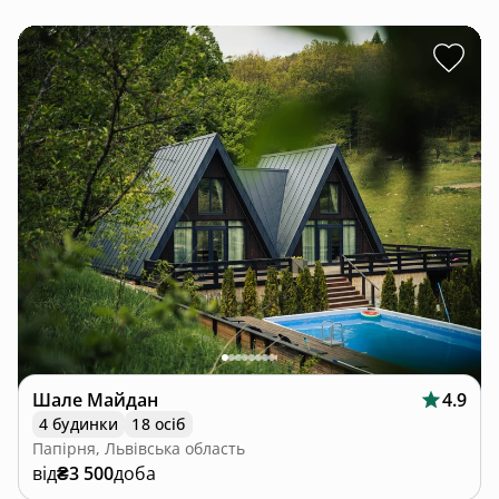
Шале Майдан
4.9
4 будинки
18 осіб
Папірня, Львівська область
від
₴3 500
доба