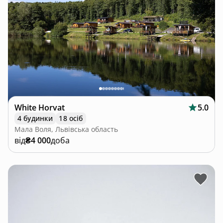
White Horvat
5.0
4 будинки
18 осіб
Мала Воля, Львівська область
від
₴4 000
доба