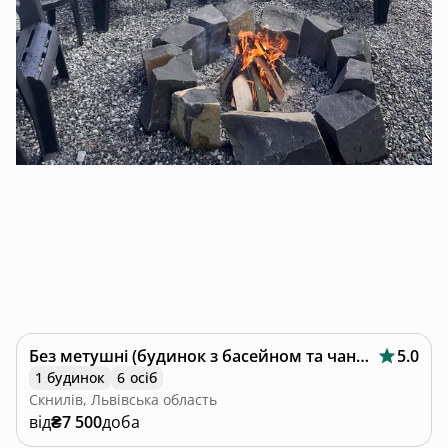
Без метушні (будинок з басейном та чаном)
5.0
1 будинок
6 осіб
Скнилів, Львівська область
від
₴7 500
доба