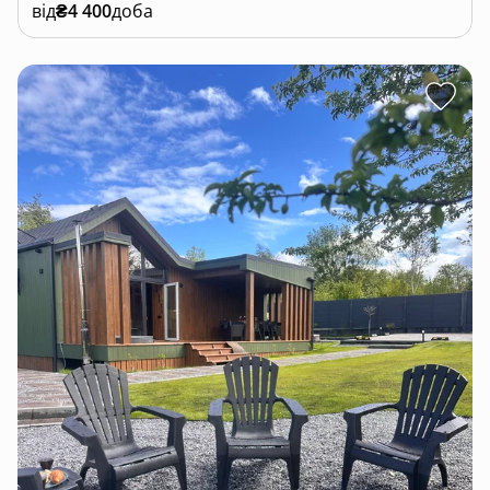
від
₴4 400
доба