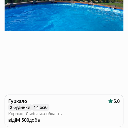
Гуркало
5.0
2 будинки
14 осіб
Корчин, Львівська область
від
₴4 500
доба