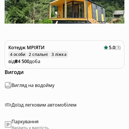
Котедж
MРІЯТИ
5.0
(
3
)
4 особи
2 спальні
3 ліжка
від
₴4 500
доба
Вигоди
Вигляд на водойму
Доїзд легковим автомобілем
Паркування
Входить у вартість