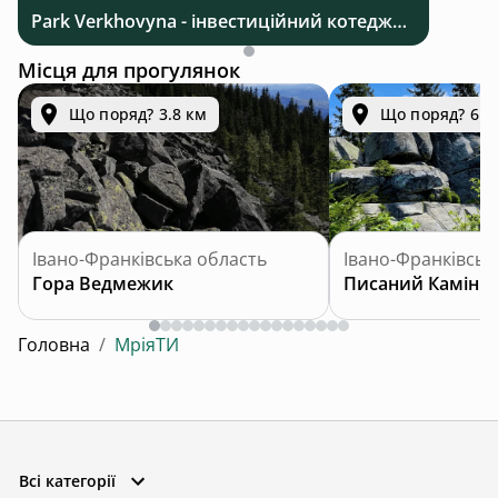
Park Verkhovyna - інвестиційний котеджний комплекс біля Верховини в Карпатах
Місця для прогулянок
Що поряд? 3.8 км
Що поряд? 6.2
Івано-Франківська область
Івано-Франківськ
Гора Ведмежик
Писаний Камінь
Головна
/
МріяТИ
Всі категорії