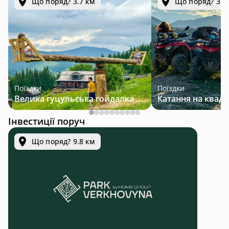
Що поряд? 3.7 км
Що поряд? 3.7
Поїздки
Поїздки
Велика гуцульська гойдалка — джип-тур у Карпатах
Інвестиції поруч
Що поряд? 9.8 км