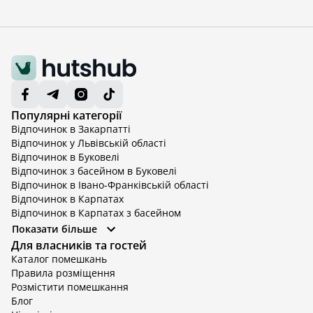
Популярні категорії
Відпочинок в Закарпатті
Відпочинок у Львівській області
Відпочинок в Буковелі
Відпочинок з басейном в Буковелі
Відпочинок в Івано-Франківській області
Відпочинок в Карпатах
Відпочинок в Карпатах з басейном
Відпочинок в Київській області
Показати більше
Відпочинок в Київській області з басейном
Для власників та гостей
Відпочинок в Тернопільській області
Каталог помешкань
Відпочинок у Вінницькій області
Правила розміщення
Відпочинок в Яремче
Розмістити помешкання
Відпочинок у Львівській області з басейном
Блог
Відпочинок з басейном в Тернопільській області