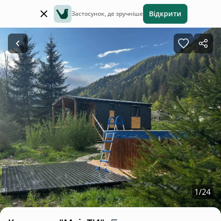
Відкрити
Застосунок, де зручніше
1
/
24