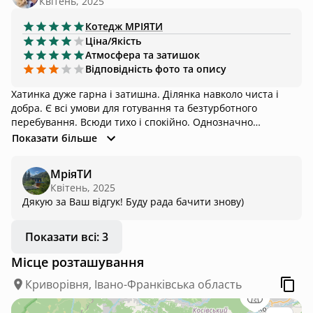
Квітень, 2025
Котедж
MРІЯТИ
Ціна/Якість
Атмосфера та затишок
Відповідність фото та опису
Хатинка дуже гарна і затишна. Ділянка навколо чиста і
добра. Є всі умови для готування та безтурботного
перебування. Всюди тихо і спокійно. Однозначно
рекомендую залишитись!
Показати більше
МріяТИ
Квітень, 2025
Дякую за Ваш відгук! Буду рада бачити знову)
Показати всі: 3
Місце розташування
Криворівня, Івано-Франківська область