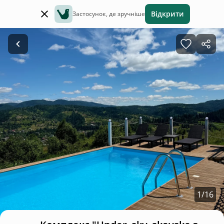
Відкрити
Застосунок, де зручніше
1
/
16