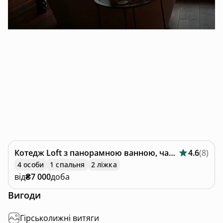
Котедж
Loft з панорамною ванною, чаном-джакузі
4.6
(
8
)
4 особи
1 спальня
2 ліжка
від
₴7 000
доба
Вигоди
Гірськолижні витяги