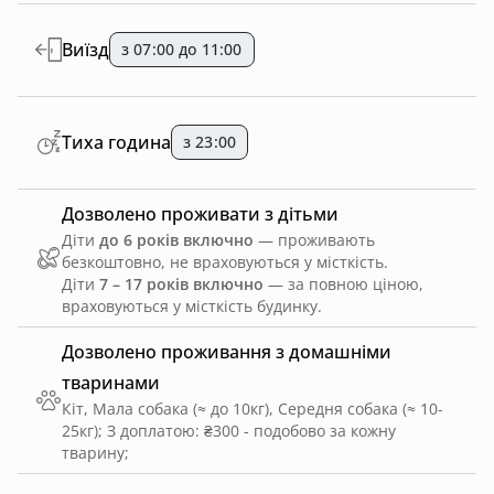
Виїзд
з 07:00 до 11:00
Тиха година
з 23:00
Дозволено проживати з дітьми
Діти
до 6 років включно
— проживають
безкоштовно, не враховуються у місткість.
Діти
7 – 17 років включно
— за повною ціною,
враховуються у місткість будинку.
Дозволено проживання з домашніми
тваринами
Кіт, Мала собака (≈ до 10кг), Середня собака (≈ 10-
25кг)
;
З доплатою: ₴300 - подобово за кожну
тварину
;