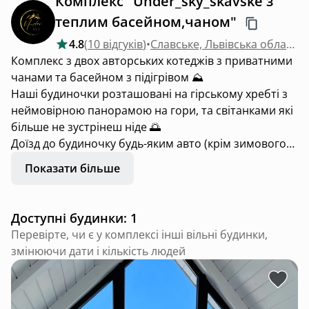
Комплекс "Under_sky_skavske з
теплим басейном,чаном"
4.8
(
10 відгуків
)
•
Славське, Львівська область
Комплекс з двох авторських котеджів з приватними
чанами та басейном з підігрівом ⛰️
Наші будиночки розташовані на гірському хребті з
неймовірною панорамою на гори, та світанками які
більше не зустрінеш ніде 🌅
Доїзд до будиночку будь-яким авто (крім зимового
періоду)🚗
Показати більше
Для відпочинку можна обрати будиночок:
-LOFT з панорамною ванною у спальній 🛁
Цей будиночок ідеальний для романтичної
Доступні будинки: 1
подорожі.
Перевірте, чи є у комплексі інші вільні будинки,
-BARN з панорамною сіткою-гамаком та PlayStation 5
змінюючи дати і кількість людей
🎮
На території розташований басейн з підігрівом.
Працює з квітня по жовтень. Користуватися можна