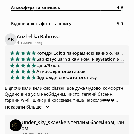
Атмосфера та затишок
4.9
Відповідність фото та опису
5.0
Anzhelika Bahrova
AB
4 тижні тому
Котедж
Loft з панорамною ванною, чаном-джакузі
Барнхаус
Barn з каміном, PlayStation 5 та сіткою🏔️
Ціна/Якість
Атмосфера та затишок
Відповідність фото та опису
Відпочивали великою сімʼєю. Все дуже чудово, комфортні
будиночки з усім необхідним, чисто, теплий басейн,
гарний wi-fi , шикарні краєвиди, тиша навколо❤️❤️❤️
рекомендуємо
Показати більше
Under_sky_skavske з теплим басейном,чан
ом