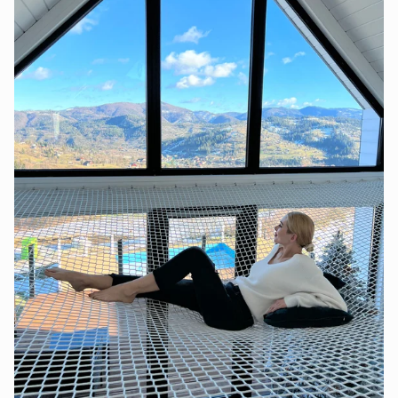
цілодобово.💧