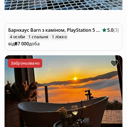
Барнхаус
Barn з каміном, PlayStation 5 та сіткою🏔️
5.0
(
3
)
4 особи
1 спальня
1 ліжко
від
₴7 000
доба
Заброньовано