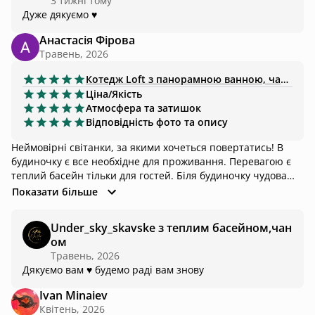
3 тижні тому
Дуже дякуємо ♥️
Анастасія Фірова
Травень, 2026
Котедж
Loft з панорамною ванною, чаном-джакузі
Ціна/Якість
Атмосфера та затишок
Відповідність фото та опису
Неймовірні світанки, за якими хочеться повертатись! В
будиночку є все необхідне для проживання. Перевагою є
теплий басейн тільки для гостей. Біля будиночку чудова
альтанка з розеткою і мангал, який підходить як для
Показати більше
стейків, так і під шампури. Від будиночку легко піднятись
маркованим маршрутом на Тростян, тож можна
Under_sky_skavske з теплим басейном,чан
урізноманітнити свій відпочинок) Дякуєм за чудовий
ом
відпочинок!
Травень, 2026
Дякуємо вам ♥️ будемо раді вам знову
Ivan Minaiev
Квітень, 2026