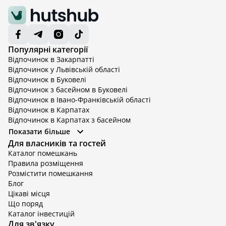
Популярні категорії
Відпочинок в Закарпатті
Відпочинок у Львівській області
Відпочинок в Буковелі
Відпочинок з басейном в Буковелі
Відпочинок в Івано-Франківській області
Відпочинок в Карпатах
Відпочинок в Карпатах з басейном
Відпочинок в Київській області
Показати більше
Відпочинок в Київській області з басейном
Для власників та гостей
Відпочинок в Тернопільській області
Каталог помешкань
Відпочинок у Вінницькій області
Правила розміщення
Відпочинок в Яремче
Розмістити помешкання
Відпочинок у Львівській області з басейном
Блог
Відпочинок з басейном в Тернопільській області
Цікаві місця
Що поряд
Каталог інвестицій
Для зв'язку