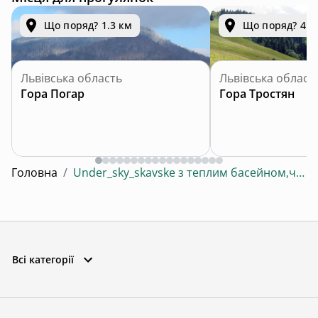
Що поряд? 1.3 км
Що поряд? 4.8
Львівська область
Львівська област
Гора Погар
Гора Тростян
Головна
/
Under_sky_skavske з теплим басейном,чаном
Всі категорії