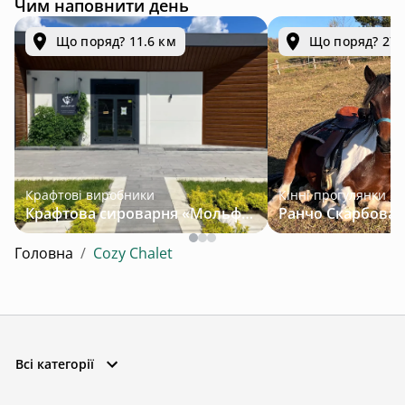
Чим наповнити день
Що поряд? 11.6 км
Що поряд? 27.
Крафтові виробники
Кінні прогулянки
Крафтова сироварня «Мольфар»
Головна
/
Cozy Chalet
Всі категорії