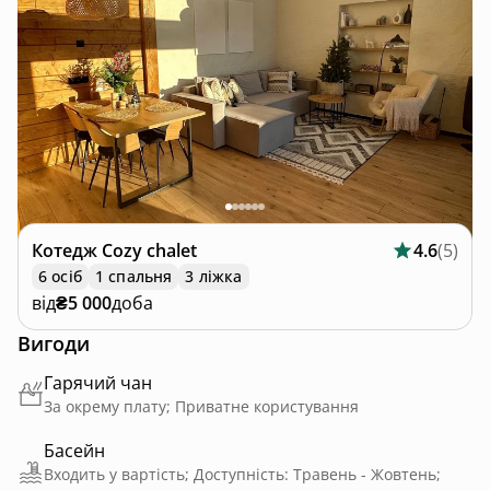
Котедж
Cozy chalet
4.6
(
5
)
6 осіб
1 спальня
3 ліжка
від
₴5 000
доба
Вигоди
Гарячий чан
За окрему плату; Приватне користування
Басейн
Входить у вартість; Доступність: Травень - Жовтень;