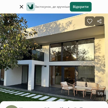
Відкрити
Застосунок, де зручніше
1
/
9