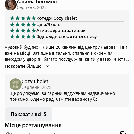
Альона Богомол
Серпень, 2025
Котедж
Cozy chalet
Ціна/Якість
Атмосфера та затишок
Відповідність фото та опису
Чудовий будинок! Лише 20 хвилин від центру Львова - і ви
вже на місці. Затишна вітальня, спальня з окремим
виходом у дворик, багато посуду, живі квіти у вазах, чиста
ванна кімната з милим віконцем. У дворі - басейн з
Показати більше
підігрівом, чан, гамак і тераса з меблями. Увечері вся
територія підсвічується вуличними лампами, тож
Cozy Chalet
атмосфера дуже затишна. Ми святкували дівич-вечір і
Серпень, 2025
бронювали на одну ніч. Завдяки hutshub вдалося спіймати
Щиро дякуємо, за гарний відгук♥️нам надзвичайно
вільну дату між іншими бронюваннями. Цей будиночок
приємно, будемо раді бачити вас знову 🥰
дуже популярний, і знайти віконце - ще той виклик 😅
Показати всі: 5
Місце розташування