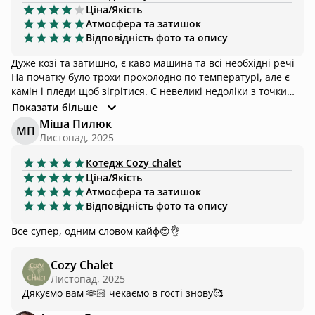
Ціна/Якість
Атмосфера та затишок
Відповідність фото та опису
Дуже козі та затишно, є каво машина та всі необхідні речі
На початку було трохи прохолодно по температурі, але є
камін і пледи щоб зігрітися. Є невеликі недоліки з точки
зору цілісності деяких речей, але на загальне враження це
Показати більше
не сильно вплинуло
Міша Пилюк
МП
Листопад, 2025
Котедж
Cozy chalet
Ціна/Якість
Атмосфера та затишок
Відповідність фото та опису
Все супер, одним словом кайф😊👌
Cozy Chalet
Листопад, 2025
Дякуємо вам 🫶🏻 чекаємо в гості знову🥰