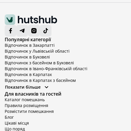
Популярні категорії
Відпочинок в Закарпатті
Відпочинок у Львівській області
Відпочинок в Буковелі
Відпочинок з басейном в Буковелі
Відпочинок в Івано-Франківській області
Відпочинок в Карпатах
Відпочинок в Карпатах з басейном
Відпочинок в Київській області
Показати більше
Відпочинок в Київській області з басейном
Для власників та гостей
Відпочинок в Тернопільській області
Каталог помешкань
Відпочинок у Вінницькій області
Правила розміщення
Відпочинок в Яремче
Розмістити помешкання
Відпочинок у Львівській області з басейном
Блог
Відпочинок з басейном в Тернопільській області
Цікаві місця
Що поряд