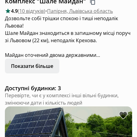
Комплекс "Шале Майдан"
4.9
(
10 відгуків
)
•
Папірня, Львівська область
Дозвольте собі трішки спокою і тиші неподалік
Львова!
Шале Майдан знаходиться в затишному місці поруч
зі Львовом (22 км), неподалік Крехова.
Майдан оточений двома державними
заповідниками: Національним Яворівським та
Показати більше
Буковим. Поблизу знаходиться Центральний
вододіл Європи.
Доступні будинки: 3
Це тихе, спокійне місце з чистим повітрям серед гір,
Перевірте, чи є у комплексі інші вільні будинки,
лісів, озер та струмків. До села веде чудова
змінюючи дати і кількість людей
асфальтна дорога, яка не є транзитною – за селом –
лише гори. Тому в Майдані мінімальна кількість
автотранспорту та людей!
Неподалік від Шале Майдан знаходиться витяг, де
можна покататися на лижах та тюбах в зимовий час.