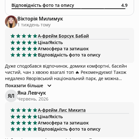
Відповідність фото та опису
4.9
Вікторія Милимук
1 тиждень тому
А-фрейм
Борсук Бабай
Ціна/Якість
Атмосфера та затишок
Відповідність фото та опису
Дуже сподобався відпочинок, домики комфортні, басейн
чистий, чан з хвоєю взагалі топ 🔥 Рекомендуємо! Також
недалеко Яворівський національний парк, де можна
сходити до джерела та до печер :)
Показати більше
Яна Левчук
ЯЛ
Червень, 2026
А-фрейм
Лис Микита
Ціна/Якість
Атмосфера та затишок
Відповідність фото та опису