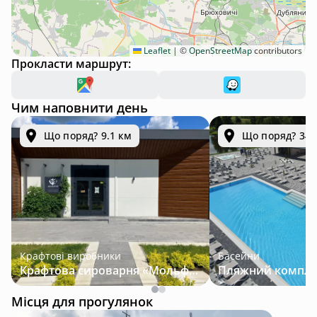
Leaflet
|
©
OpenStreetMap
contributors
Прокласти маршрут:
Чим наповнити день
Що поряд? 9.1 км
Що поряд? 34.
Крафтові виробники
Басейни
Крафтова сироварня «Мольфар»
Місця для прогулянок