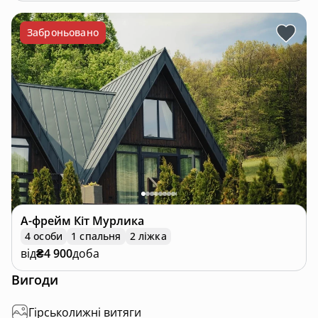
Заброньовано
А-фрейм
Кіт Мурлика
4 особи
1 спальня
2 ліжка
від
₴4 900
доба
Вигоди
Гірськолижні витяги