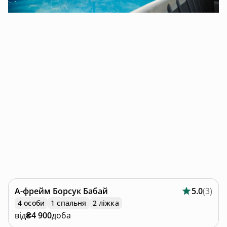
А-фрейм
Борсук Бабай
5.0
(
3
)
4 особи
1 спальня
2 ліжка
від
₴4 900
доба