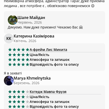
Неймовірна атмосфера, адміністратор Тарас дуже приємна
людина , все потрібне є , обов’язково повернемося 😊
Шале Майдан
Червень, 2026
Дякуємо. Нам дуже приємно! Чекаємо Вас 🤗
Катерина Казімірова
КК
Квітень, 2026
А-фрейм
Лис Микита
Ціна/Якість
Атмосфера та затишок
Відповідність фото та опису
Я в захваті
Marya Khmelnytska
Березень, 2026
Котедж
Мавпа Фрузя
Ціна/Якість
Атмосфера та затишок
Відповідність фото та опису