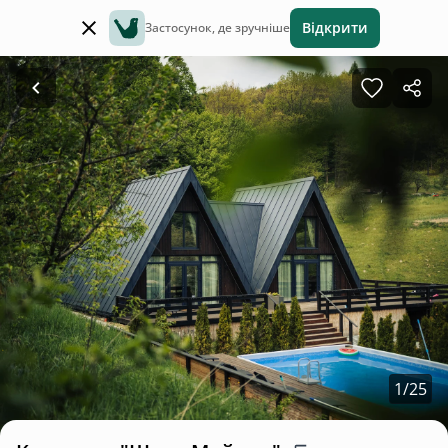
Відкрити
Застосунок, де зручніше
1
/
25