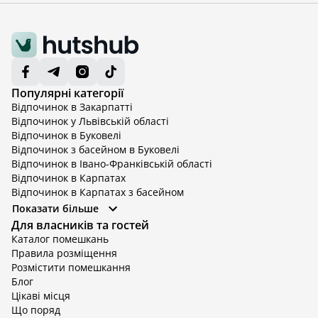
Популярні категорії
Відпочинок в Закарпатті
Відпочинок у Львівській області
Відпочинок в Буковелі
Відпочинок з басейном в Буковелі
Відпочинок в Івано-Франківській області
Відпочинок в Карпатах
Відпочинок в Карпатах з басейном
Відпочинок в Київській області
Показати більше
Відпочинок в Київській області з басейном
Для власників та гостей
Відпочинок в Тернопільській області
Каталог помешкань
Відпочинок у Вінницькій області
Правила розміщення
Відпочинок в Яремче
Розмістити помешкання
Відпочинок у Львівській області з басейном
Блог
Відпочинок з басейном в Тернопільській області
Цікаві місця
Що поряд