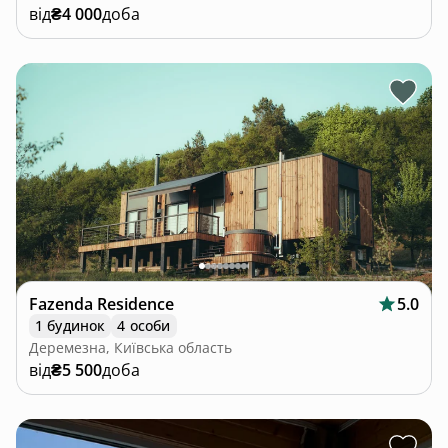
від
₴4 000
доба
Fazenda Residence
5.0
1 будинок
4 особи
Деремезна, Київська область
від
₴5 500
доба