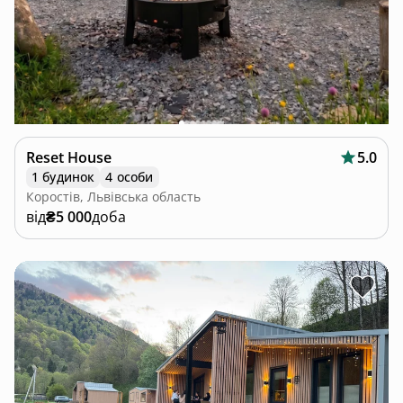
Reset House
5.0
1 будинок
4 особи
Коростів, Львівська область
від
₴5 000
доба