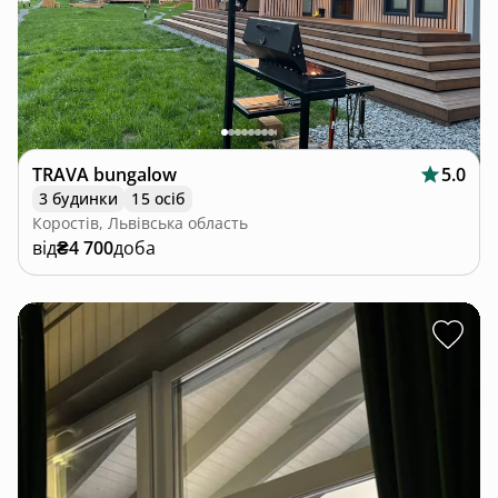
TRAVA bungalow
5.0
3 будинки
15 осіб
Коростів, Львівська область
від
₴4 700
доба