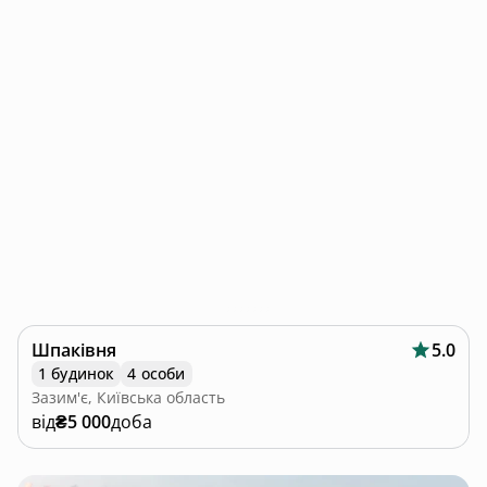
Шпаківня
5.0
1 будинок
4 особи
Зазим'є, Київська область
від
₴5 000
доба