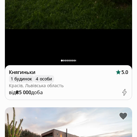
Княгиньки
5.0
1 будинок
4 особи
Красів, Львівська область
від
₴5 000
доба