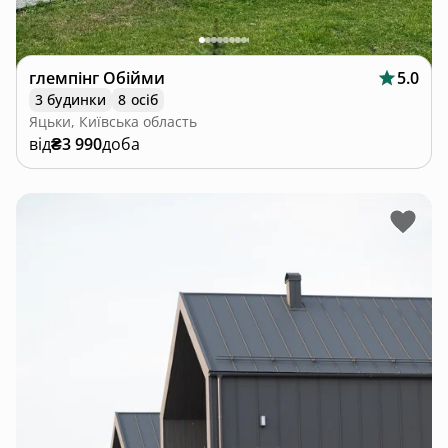
глемпінг Обійми
5.0
3 будинки
8 осіб
Яцьки, Київська область
від
₴3 990
доба