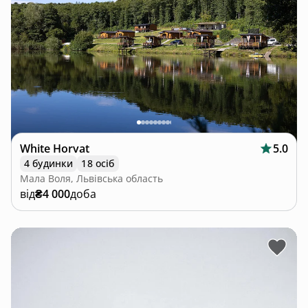
White Horvat
5.0
4 будинки
18 осіб
Мала Воля, Львівська область
від
₴4 000
доба