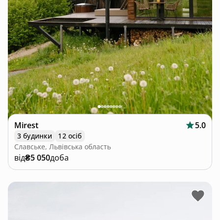
Mirest
5.0
3 будинки
12 осіб
Славське, Львівська область
від
₴5 050
доба