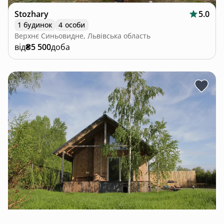
Stozhary
5.0
1 будинок
4 особи
Верхнє Синьовидне, Львівська область
від
₴5 500
доба