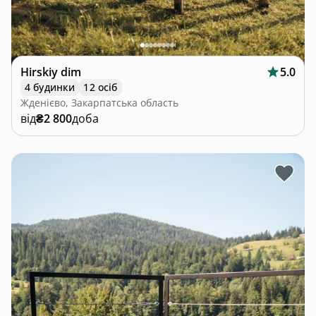
Hirskiy dim
5.0
4 будинки
12 осіб
Жденієво, Закарпатська область
від
₴2 800
доба