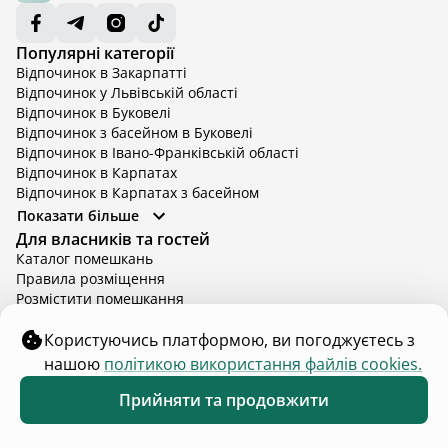
Популярні категорії
Відпочинок в Закарпатті
Відпочинок у Львівській області
Відпочинок в Буковелі
Відпочинок з басейном в Буковелі
Відпочинок в Івано-Франківській області
Відпочинок в Карпатах
Відпочинок в Карпатах з басейном
Відпочинок в Київській області
Показати більше
Відпочинок в Київській області з басейном
Для власників та гостей
Відпочинок в Тернопільській області
Каталог помешкань
Відпочинок у Вінницькій області
Правила розміщення
Відпочинок в Яремче
Розмістити помешкання
Відпочинок у Львівській області з басейном
Блог
Відпочинок з басейном в Тернопільській області
Цікаві місця
Користуючись платформою, ви погоджуєтесь з
Що поряд
нашою
політикою використання файлів cookies.
Каталог інвестицій
Для зв'язку
Прийняти та продовжити
Обране
Каталог
Меню
contact@hutshub.com
Чат команди підтримки