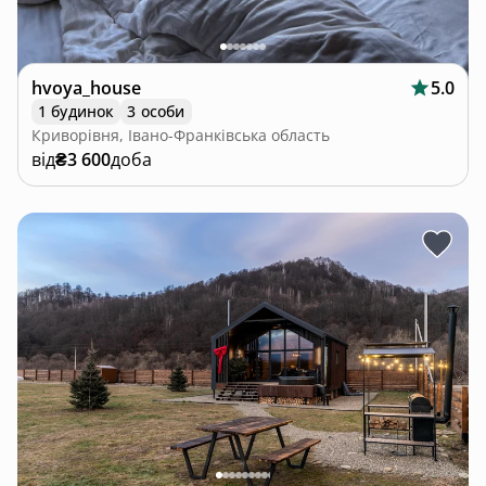
hvoya_house
5.0
1 будинок
3 особи
Криворівня, Івано-Франківська область
від
₴3 600
доба