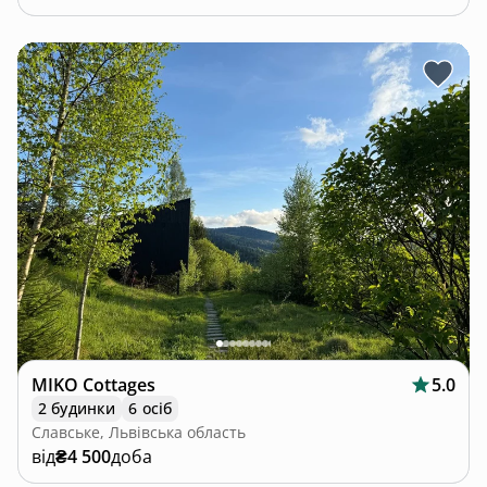
MIKO Cottages
5.0
2 будинки
6 осіб
Славське, Львівська область
від
₴4 500
доба