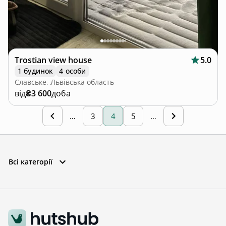
Trostian view house
5.0
1 будинок
4 особи
Славське, Львівська область
від
₴3 600
доба
…
3
4
5
…
Всі категорії