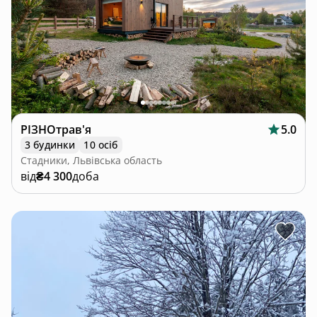
РІЗНОтрав'я
5.0
3 будинки
10 осіб
Стадники, Львівська область
від
₴4 300
доба