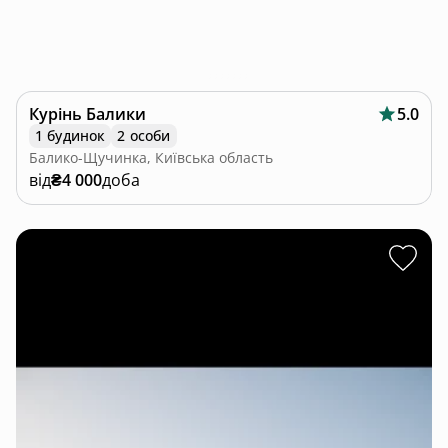
Курінь Балики
5.0
1 будинок
2 особи
Балико-Щучинка, Київська область
від
₴4 000
доба