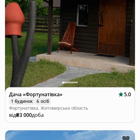
Дача «Фортунатівка»
5.0
1 будинок
6 осіб
Фортунатівка, Житомирська область
від
₴3 000
доба