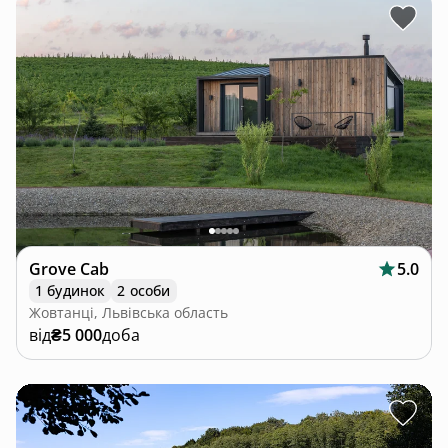
Grove Cab
5.0
1 будинок
2 особи
Жовтанці, Львівська область
від
₴5 000
доба