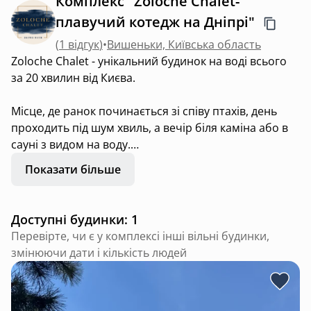
Комплекс "Zoloche Chalet-
плавучий котедж на Дніпрі"
(
1 відгук
)
•
Вишеньки, Київська область
Zoloche Chalet - унікальний будинок на воді всього
за 20 хвилин від Києва.
Місце, де ранок починається зі співу птахів, день
проходить під шум хвиль, а вечір біля каміна або в
сауні з видом на воду.
Показати більше
Будинок розташований на закритій території Riviera
Zoloche та поєднує комфорт заміського відпочинку з
відчуттям повної втечі від міської метушні. Тут
Доступні будинки: 1
можна зустрічати світанки на великій терасі,
Перевірте, чи є у комплексі інші вільні будинки,
засмагати біля води, готувати вечерю на мангалі
змінюючи дати і кількість людей
або просто спостерігати за лебедями та заходом
сонця.