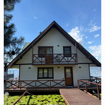
Для гостей:
• 3 окремі спальні
• простора вітальня з каміном
• сауна
• повністю обладнана кухня
• велика тераса над водою
• мангальна зона
• власний вихід до води
• парковка для кількох авто
• швидкісний Wi-Fi
• генератор
Будинок ідеально підходить для сімейного
відпочинку, романтичного вікенду, творчого
усамітнення або спокійних зустрічей із близькими.
Без гучних вечірок. Лише вода, тиша, природа та
час для себе.