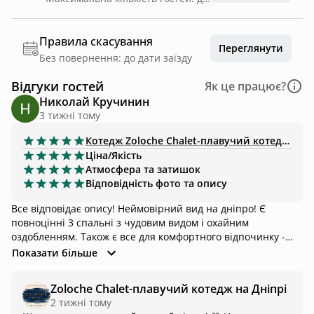
Правила скасування
Переглянути
Без повернення: до дати заїзду
Відгуки гостей
Як це працює?
Николай Кручинин
3 тижні тому
Котедж
Zoloche Chalet-плавучий котедж на Дніпрі
Ціна/Якість
Атмосфера та затишок
Відповідність фото та опису
Все відповідає опису! Неймовірний вид на дніпро! Є
повноцінні 3 спальні з чудовим видом і охайним
оздобленням. Також є все для комфортного відпочинку -
посуд, бокали, чай, напої і навіть льод для коктейлів!
Показати більше
Рекомендую для 4-6 чол.
Zoloche Chalet-плавучий котедж на Дніпрі
2 тижні тому