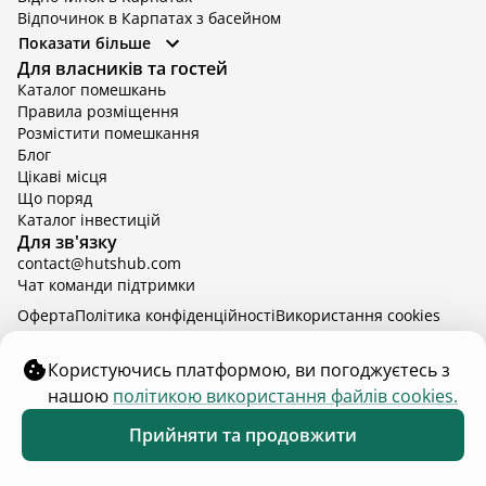
Відпочинок в Карпатах з басейном
Відпочинок в Київській області
Показати більше
Відпочинок в Київській області з басейном
Для власників та гостей
Відпочинок в Тернопільській області
Каталог помешкань
Відпочинок у Вінницькій області
Правила розміщення
Відпочинок в Яремче
Розмістити помешкання
Відпочинок у Львівській області з басейном
Блог
Відпочинок з басейном в Тернопільській області
Цікаві місця
Що поряд
Каталог інвестицій
Для зв'язку
contact@hutshub.com
Чат команди підтримки
Оферта
Політика конфіденційності
Bикористання cookies
hutshub | ©
2026
Користуючись платформою, ви погоджуєтесь з
нашою
політикою використання файлів cookies.
₴11 000
від
доба
Забронювати
Прийняти та продовжити
8 - 11 серп.
2 дорослих