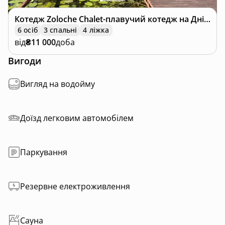
Котедж
Zoloche Chalet-плавучий котедж на Дніпрі
6 осіб
3 спальні
4 ліжка
від
₴11 000
доба
Вигоди
Вигляд на водойму
Доїзд легковим автомобілем
Паркування
Резервне електроживлення
Сауна