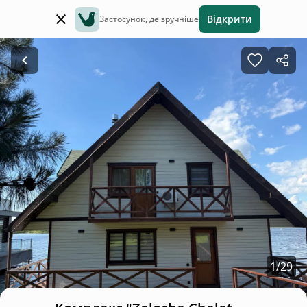
Відкрити
Застосунок, де зручніше
1
/
29