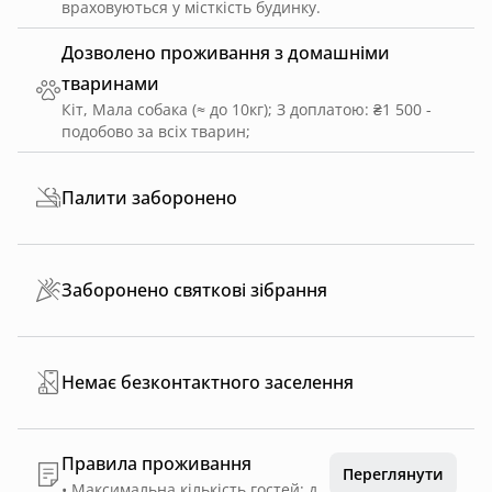
враховуються у місткість будинку.
Дозволено проживання з домашніми
тваринами
Кіт, Мала собака (≈ до 10кг)
;
З доплатою: ₴1 500 -
подобово за всіх тварин
;
Палити заборонено
Заборонено святкові зібрання
Немає безконтактного заселення
Правила проживання
Переглянути
• Максимальна кількість гостей: до 6 осіб. • Заборонено проведення вечірок, гучних святкувань та заходів. • Дотримання режиму тиші є обов’язковим, особливо у вечірній та нічний час. • Паління в будинку суворо заборонене (дозволене лише на відкритій терасі у спеціально відведених місцях). • Використання сауни та каміна дозволяється лише згідно з інструкцією та з дотриманням правил пожежної безпеки. • Заборонено залишати без нагляду розпалений камін, сауну, мангал або відкритий вогонь. • Діти біля води повинні перебувати виключно під наглядом дорослих. • Дбайливе ставлення до майна будинку є обов’язковим. • Проживання з тваринами можливе лише за попереднім погодженням та за додаткову оплату. • Заборонено передавати будинок третім особам або заселяти додаткових гостей без погодження з власником. • Страховий депозит 8 000 грн. Повертається після перевірки будинку за відсутності пошкоджень та порушень правил. • У разі порушення правил проживання, перевищення дозволеної кількості гостей, проведення вечірок, псування майна або створення незручностей сусідам адміністрація має право достроково припинити проживання без повернення вартості оренди та страхового депозиту. • Бронювання означає повну згоду гостей із правилами проживання.