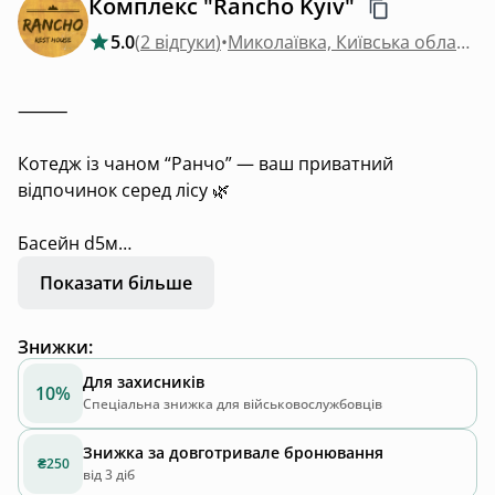
Комплекс "Rancho Kyiv"
5.0
(
2 відгуки
)
•
Миколаївка, Київська область
⸻
Котедж із чаном “Ранчо” — ваш приватний
відпочинок серед лісу 🌿
Басейн d5м
Показати більше
Просторий котедж площею 120 м² із панорамними
вікнами та видом на ліс розташований у затишному
Знижки
:
місці під Києвом — с. Миколаївка (Житомирська
траса), поруч із “Українським селом”.
Для захисників
10%
Спеціальна знижка для військовослужбовців
Тут — тиша, природа і повністю ваша територія без
Знижка за довготривале бронювання
сторонніх.
₴250
від 3 діб