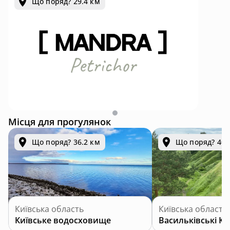
Що поряд? 29.4 км
Mandra Petrichor - котеджний комплекс для відпочинку та інвестицій у с. Забуяння
Місця для прогулянок
Що поряд? 36.2 км
Що поряд? 40.
Київська область
Київська область
Київське водосховище
Васильківські К