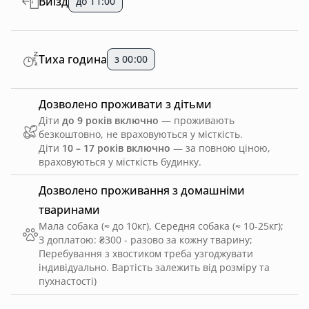
Виїзд
до 11:00
⸻
Важливо
Тиха година
з 00:00
• Уся територія — тільки для вас
Дозволено проживати з дітьми
• Просимо залишати кухню без брудного посуду
Діти
до 9 років включно
— проживають
• Гості без попереднього узгодження — депозит не
безкоштовно, не враховуються у місткість.
повертається
Діти
10 – 17 років включно
— за повною ціною,
враховуються у місткість будинку.
⸻
Дозволено проживання з домашніми
✨ Ідеальне місце для відпочинку з родиною або
тваринами
друзями: природа, тиша, комфорт і повна
Мала собака (≈ до 10кг), Середня собака (≈ 10-25кг)
;
приватність всього в 30 хвилинах від Києва.
З доплатою: ₴300 - разово за кожну тварину
;
Перебування з хвостиком треба узгоджувати
індивідуально. Вартість залежить від розміру та
⸻
пухнастості)