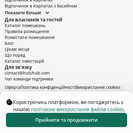
Відпочинок в Карпатах з басейном
Відпочинок в Київській області
Показати більше
Відпочинок в Київській області з басейном
Для власників та гостей
Відпочинок в Тернопільській області
Каталог помешкань
Відпочинок у Вінницькій області
Правила розміщення
Відпочинок в Яремче
Розмістити помешкання
Відпочинок у Львівській області з басейном
Блог
Відпочинок з басейном в Тернопільській області
Цікаві місця
Що поряд
Каталог інвестицій
Для зв'язку
contact@hutshub.com
Чат команди підтримки
Оферта
Політика конфіденційності
Bикористання cookies
hutshub | ©
2026
Користуючись платформою, ви погоджуєтесь з
нашою
політикою використання файлів cookies.
₴5 600
від
доба
Забронювати
Прийняти та продовжити
2 - 5 верес.
2 дорослих