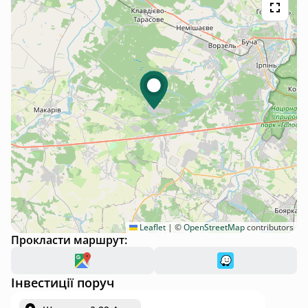
Leaflet
|
©
OpenStreetMap
contributors
Прокласти маршрут:
Інвестиції поруч