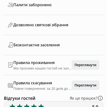
Палити заборонено
Дозволено святкові зібрання
Безконтактне заселення
Правила проживання
Переглянути
Ми просимо наших гостей не залишати брудний посуд Не палити в будинку і не кидати недопалки на території При перебуванні гостей більше узгодженої кількості депозит не повертається
Правила скасування
Переглянути
Повне повернення: за 20 днів до дати заїзду
Відгуки гостей
Як це працює?
5.0