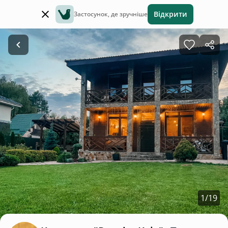
Відкрити
Застосунок, де зручніше
1
/
19