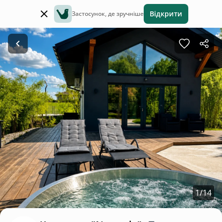
Відкрити
Застосунок, де зручніше
1
/
14