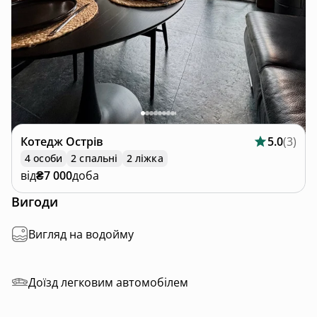
Котедж
Острів
5.0
(
3
)
4 особи
2 спальні
2 ліжка
від
₴7 000
доба
Вигоди
Вигляд на водойму
Доїзд легковим автомобілем