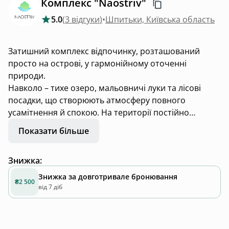
Комплекс "Naostriv"
5.0
(
3 відгуки
)
•
Шпитьки, Київська область
Затишний комплекс відпочинку, розташований
просто на острові, у гармонійному оточенні
природи.
Навколо – тихе озеро, мальовничі луки та лісові
посадки, що створюють атмосферу повного
усамітнення й спокою. На території постійно
проживають павичі, а в теплу пору року оселяються
Показати більше
дикі птахи: качки, сірі та білі чаплі, зелені рибалочки.
Знижка
:
Комфортні будинки обладнані усім необхідним для
Знижка за довготривале бронювання
₴2 500
безтурботного відпочинку, на кухні є весь посуд та
від 7 діб
техніка для приготування, сервірування, розігріву та
зберігання страв, а посудомийна машина подбає
про чистоту посуду. У окремій спальній кімнаті та на