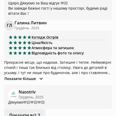
Щиро Дякуємо за Ваш відгук 🫶🏻
Ви завжди бажані гості у нашому просторі, будемо раді
вітати Вас !
Галина Литвин
ГЛ
Грудень, 2025
Котедж
Острів
Ціна/Якість
Атмосфера та затишок
Відповідність фото та опису
Прекрасне місце, що надихає. Затишне і тепле. Неймовірні
спокій і тиша так близько від столиці. Увага до деталей в
усьому, і тут не лише про будиночок, але і про ставлення
власників. Хочеться приїжджати знову. Переконана, що
Показати більше
воно прекрасне у різні пори року.
Naostriv
Грудень, 2025
Показати всі: 3