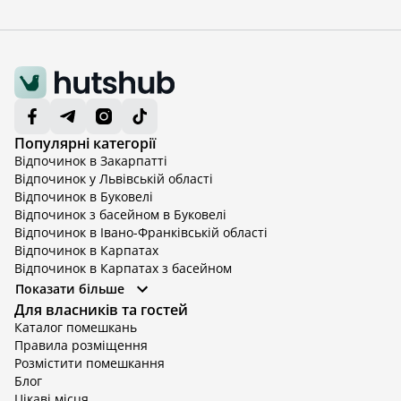
Популярні категорії
Відпочинок в Закарпатті
Відпочинок у Львівській області
Відпочинок в Буковелі
Відпочинок з басейном в Буковелі
Відпочинок в Івано-Франківській області
Відпочинок в Карпатах
Відпочинок в Карпатах з басейном
Відпочинок в Київській області
Показати більше
Відпочинок в Київській області з басейном
Для власників та гостей
Відпочинок в Тернопільській області
Каталог помешкань
Відпочинок у Вінницькій області
Правила розміщення
Відпочинок в Яремче
Розмістити помешкання
Відпочинок у Львівській області з басейном
Блог
Відпочинок з басейном в Тернопільській області
Цікаві місця