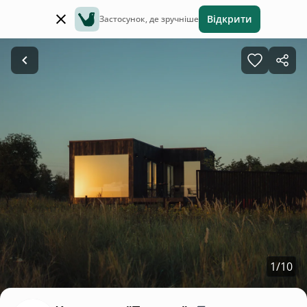
Відкрити
Застосунок, де зручніше
1
/
10