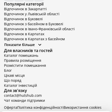
Популярні категорії
Відпочинок в Закарпатті
Відпочинок у Львівській області
Відпочинок в Буковелі
Відпочинок з басейном в Буковелі
Відпочинок в Івано-Франківській області
Відпочинок в Карпатах
Відпочинок в Карпатах з басейном
Відпочинок в Київській області
Показати більше
Відпочинок в Київській області з басейном
Для власників та гостей
Відпочинок в Тернопільській області
Каталог помешкань
Відпочинок у Вінницькій області
Правила розміщення
Відпочинок в Яремче
Розмістити помешкання
Відпочинок у Львівській області з басейном
Блог
Відпочинок з басейном в Тернопільській області
Цікаві місця
Що поряд
Каталог інвестицій
Для зв'язку
contact@hutshub.com
Чат команди підтримки
Оферта
Політика конфіденційності
Bикористання cookies