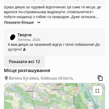
Щиро дякую за чудовий відпочинок! Це саме те місце, де
вдалося по-справжньому видихнути, сповільнитися і
побути наодинці з собою та природою. Дуже затишна
атмосфера, чистота, комфорт і увага до деталей створюють
Показати більше
відчуття, що тут про гостей дійсно піклуються. Особливо
цінно було відчути тишу, спокій і можливість повністю
Творче
відключитися від міської метушні. Саме за такими
Липень, 2026
емоціями хочеться повертатися знову. Дякую за
А вам дякую за приємний відгук і теплі побажання! До
гостинність і турботу. Бажаю вам багато вдячних гостей і
зустрічі! 🫂
процвітання!
Показати всі: 12
Місце розташування
Велика Бугаївка, Київська область