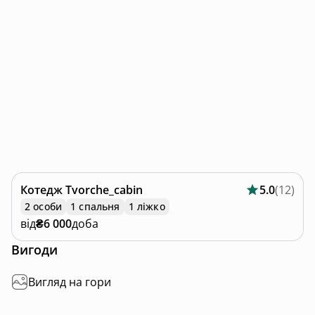
Котедж
Tvorche_cabin
5.0
(
12
)
2 особи
1 спальня
1 ліжко
від
₴6 000
доба
Вигоди
Вигляд на гори