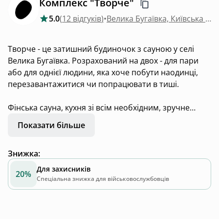
Комплекс "Творче"
5.0
(
12 відгуків
)
•
Велика Бугаївка, Київська область
Творче - це затишний будиночок з сауною у селі
Велика Бугаївка. Розрахований на двох - для пари
або для однієї людини, яка хоче побути наодинці,
перезавантажитися чи попрацювати в тиші.
Фінська сауна, кухня зі всім необхідним, зручне
ліжко, проектор та настільні ігри, панорамні вікна з
Показати більше
видом на яри та пагорби «Васильківських Карпат»,
мангал, гойдалка на подвірʼї, спів пташок, запах
Знижка
:
лугових трав, зоряне небо та неймовірні заходи
сонця…
Для захисників
20%
Спеціальна знижка для військовослужбовців
Тут є все для спокою, натхнення і моментів, коли
хочеться бути ближче до себе або до когось
особливого.