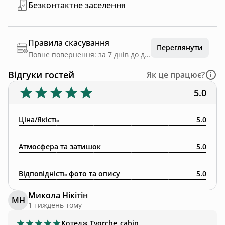
Безконтактне заселення
Правила скасування
Переглянути
Повне повернення: за 7 днів до дати заїзду
Відгуки гостей
Як це працює?
5.0
Ціна/Якість
5.0
Атмосфера та затишок
5.0
Відповідність фото та опису
5.0
Микола Нікітін
МН
1 тиждень тому
Котедж
Tvorche_cabin