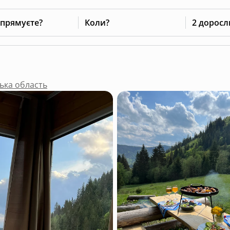
 прямуєте?
Коли?
2 доросл
ька область