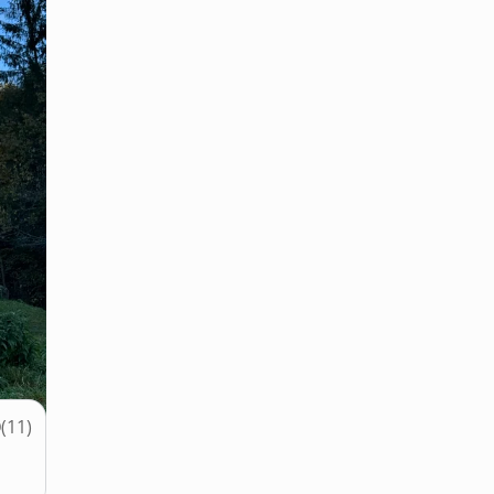
0
(
11
)