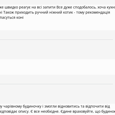
е швидко реагує на всі запити Все дуже сподобалось, хоча кухн
ація
ія, поруч пасуться коні
у чарівному будиночку і змогли відновитись та відпочити від
 відповідає опису. Є все необхідне. Єдине враховуйте, що будино