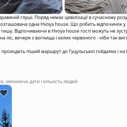
і розташована одна Hvoya house. Що робить відпочинок у
 тишу. Відпочиваючи в Hvoya house гості можуть не зус
на ліс, вечеря з вогнища і келих червоного - ніби так ви
 проходить піший маршрут до Гуцульської гойдалки і на
ька атмосферних гойдалок, на який виходять просто топ ф
ого перебування.
ки, змінюючи дати і кількість людей
бленцем.
самітнена і віддалена, виїхати можна лише на високому
мчасово! Виїзд можливий лише на трансфері!!)