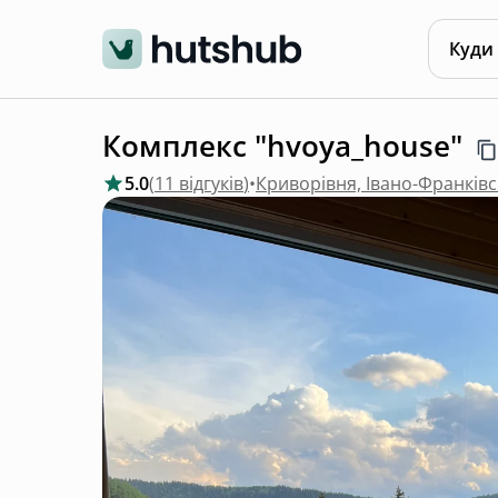
Куди
Комплекс "hvoya_house"
5.0
(
11 відгуків
)
•
Криворівня, Івано-Франківс