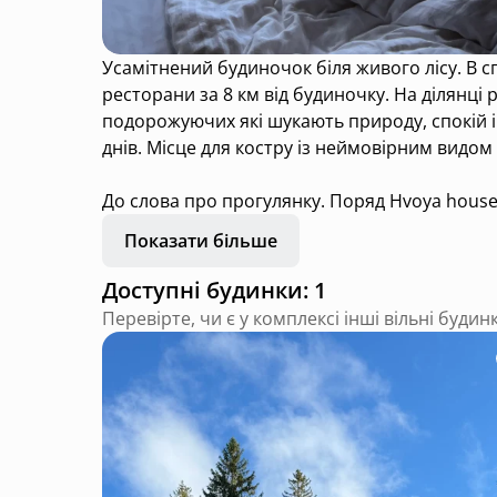
Усамітнений будиночок біля живого лісу. В справжній глуші. Поряд немає цивілізації в сучасному розумінні цього слова. Магазини, кафе,
ресторани за 8 км від будиночку. На ділянц
подорожуючих які шукають природу, спокій і
днів. Місце для костру із неймовірним видом 
До слова про прогулянку. Поряд Hvoya house
неймовірні види. На вершині розташовані кіл
Показати більше
В самому будинку є всі умови для комфортн
Доступні будинки: 1
Перевірте, чи є у комплексі інші вільні будин
Ми pet friendly, приймаємо гостей з 1м улю
Також, прошу врахувати що місцина дійсно у
трансфером, вартість трансферу 500 грн. Ти
Природу та тишу Вам гарантуємо)