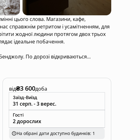
 нас справжнім ретритом і усамітненням, для
трітити жодної людини протягом двох трьох
глядає ідеальне побачення.
 Бенджолу. По дорозі відкриваються
ото і відео на 360ʼ.
₴3 600
від
доба
Заїзд-Виїзд
31 серп. - 3 верес.
 повнопривідному авто, або скористатися
Гості
2 дорослих
На обрані дати доступно будинків: 1