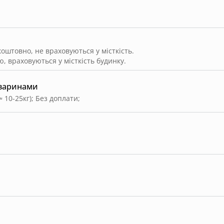
штовно, не враховуються у місткість.
, враховуються у місткість будинку.
тваринами
≈ 10-25кг)
;
Без доплати
;