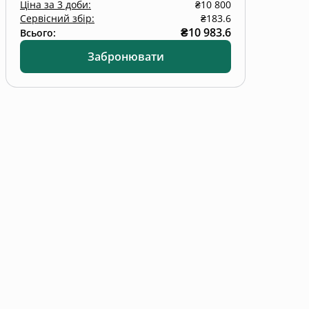
Ціна
за
3 доби
:
₴10 800
Сервісний збір:
₴183.6
₴10 983.6
Всього:
Забронювати