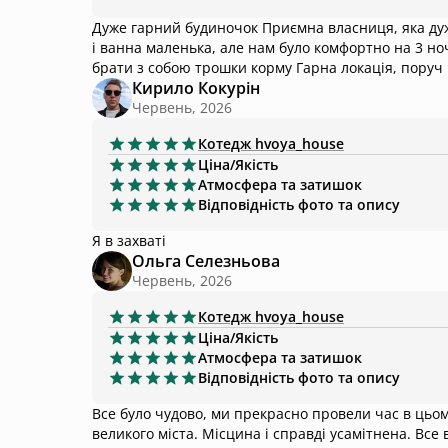
Дуже гарний будиночок Приємна власниця, яка дуж
і ванна маленька, але нам було комфортно на 3 ночі Також приходить ручний ніжний котик - тому рекоменд
брати з собою трошки корму Гарна локац
Кирило Кокурін
Червень, 2026
Котедж
hvoya_house
Ціна/Якість
Атмосфера та затишок
Відповідність фото та опису
Я в захваті
Ольга Селезньова
Червень, 2026
Котедж
hvoya_house
Ціна/Якість
Атмосфера та затишок
Відповідність фото та опису
Все було чудово, ми прекрасно провели час в цьом
великого міста. Місцина і справді усамітнена. Все