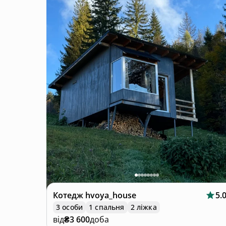
Котедж
hvoya_house
5.
3 особи
1 спальня
2 ліжка
від
₴3 600
доба