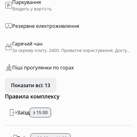
Паркування
Входить у вартість
Резервне електроживлення
Гарячий чан
За окрему плату, 2400; Приватне користування; Доступно цілий рік; На дровах; Наша ванна під зорями - безкоштовна, якщо ви бронюєте хатинку на 4 і більше діб
Пiшi прoгулянки пo горах
Показати всі: 13
Правила комплексу
Заїзд
з 15:00