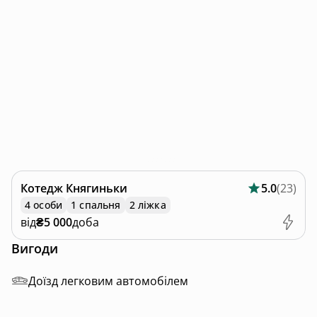
Котедж
Княгиньки
5.0
(
23
)
4 особи
1 спальня
2 ліжка
від
₴5 000
доба
Вигоди
Доїзд легковим автомобілем