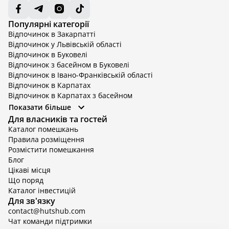
Популярні категорії
Відпочинок в Закарпатті
Відпочинок у Львівській області
Відпочинок в Буковелі
Відпочинок з басейном в Буковелі
Відпочинок в Івано-Франківській області
Відпочинок в Карпатах
Відпочинок в Карпатах з басейном
Відпочинок в Київській області
Показати більше
Відпочинок в Київській області з басейном
Для власників та гостей
Відпочинок в Тернопільській області
Каталог помешкань
Відпочинок у Вінницькій області
Правила розміщення
Відпочинок в Яремче
Розмістити помешкання
Відпочинок у Львівській області з басейном
Блог
Відпочинок з басейном в Тернопільській області
Цікаві місця
Що поряд
Каталог інвестицій
Для зв'язку
contact@hutshub.com
Чат команди підтримки