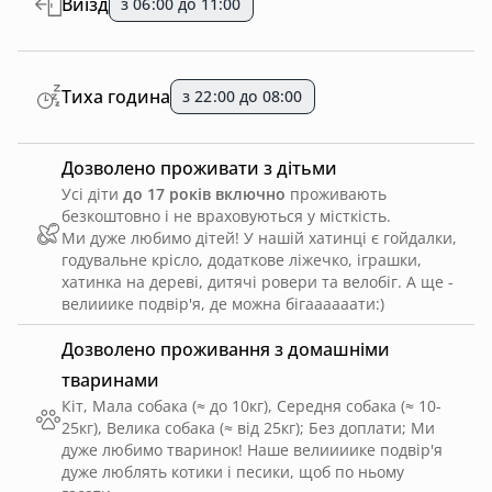
Виїзд
з 06:00 до 11:00
Тиха година
з 22:00 до 08:00
Дозволено проживати з дітьми
Усі діти
до 17 років включно
проживають
безкоштовно і не враховуються у місткість.
Ми дуже любимо дітей! У нашій хатинці є гойдалки,
годувальне крісло, додаткове ліжечко, іграшки,
хатинка на дереві, дитячі ровери та велобіг. А ще -
велииике подвір'я, де можна бігаааааати:)
Дозволено проживання з домашніми
тваринами
Кіт, Мала собака (≈ до 10кг), Середня собака (≈ 10-
25кг), Велика собака (≈ від 25кг)
;
Без доплати
;
Ми
дуже любимо тваринок! Наше велиииике подвір'я
дуже люблять котики і песики, щоб по ньому