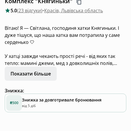
Комплекс "Княгиньки"
5.0
(
23 відгуки
)
•
Красів, Львівська область
Вітаю! Я — Світлана, господиня хатки Княгиньки. І
дуже тішуся, що наша хатка вам потрапила у саме
серденько 🤍
У хатці завжди чекають прості речі - від яких так
тепло: мамині джеми, мед з довколишніх полів,
джерельна вода, вареники бабці. Вони зроблені
Показати більше
неідеальними руками, але такі ммммм.
Знижка
:
Тут можна набрати гарячу ванну під зорями та
просто загубитися поглядом в тих зірках.
Знижка за довготривале бронювання
₴500
від 5 діб
Розпалити собі камін і дивитися кіно поруч з тим,
кого любиш.