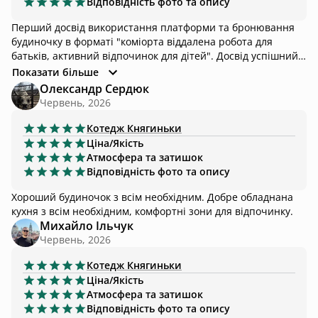
Відповідність фото та опису
Перший досвід використання платформи та бронювання
будиночку в форматі "коміорта віддалена робота для
батьків, активний відпочинок для дітей". Досвід успішний,
сподобався як будиночок, так і оточення -велика парковка,
Показати більше
зручна мангальна зона, піша доступність до лісу та
Олександр Сердюк
туристичних доріжок. Окреме дякую хозяєвам, було дуже
Червень, 2026
комфортно, з безліччю дрібних приємностей -від домашніх
смаколиків до зручного інвентарю для мангала.
Котедж
Княгиньки
Ціна/Якість
Атмосфера та затишок
Відповідність фото та опису
Хороший будиночок з всім необхідним. Добре обладнана
кухня з всім необхідним, комфортні зони для відпочинку.
Михайло Ільчук
Червень, 2026
Котедж
Княгиньки
Ціна/Якість
Атмосфера та затишок
Відповідність фото та опису