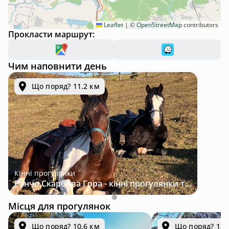
Leaflet
|
©
OpenStreetMap
contributors
Прокласти маршрут:
Чим наповнити день
Що поряд? 11.2 км
Кінні прогулянки
Ранчо Скарбова Гора - кінні прогулянки та відпочинок за 25 км від Львова
Місця для прогулянок
Що поряд? 10.6 км
Що поряд? 12.