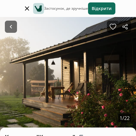
Відкрити
Застосунок, де зручніше
1
/
22