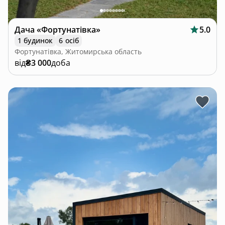
Дача «Фортунатівка»
5.0
1 будинок
6 осіб
Фортунатівка, Житомирська область
від
₴3 000
доба