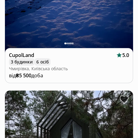
CupolLand
5.0
3 будинки
6 осіб
Чмирівка, Київська область
від
₴5 500
доба