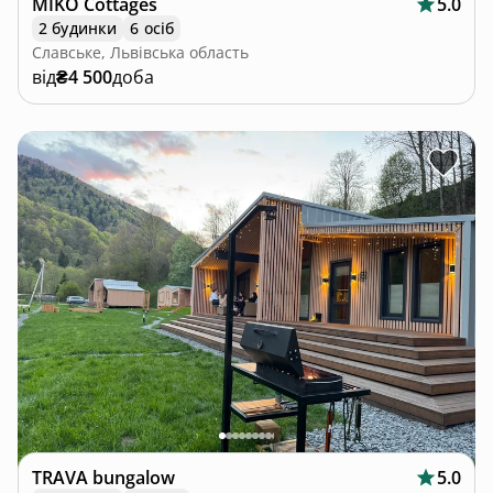
MIKO Cottages
5.0
2 будинки
6 осіб
Славське, Львівська область
від
₴4 500
доба
TRAVA bungalow
5.0