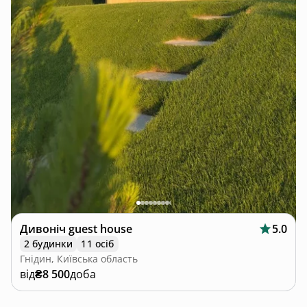
Дивоніч guest house
5.0
2 будинки
11 осіб
Гнідин, Київська область
від
₴8 500
доба