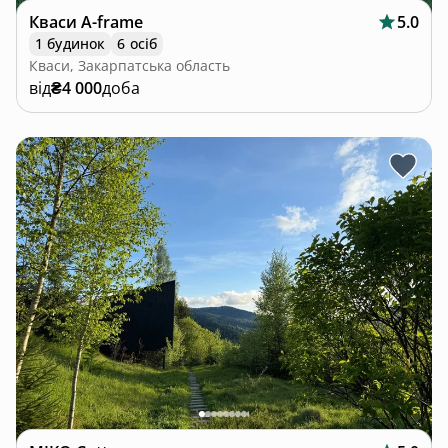
Кваси A-frame
5.0
1 будинок
6 осіб
Кваси, Закарпатська область
від
₴4 000
доба