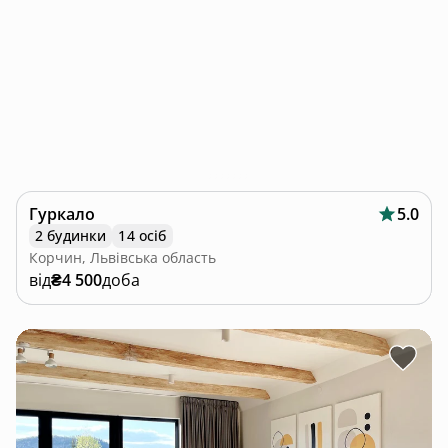
Гуркало
5.0
2 будинки
14 осіб
Корчин, Львівська область
від
₴4 500
доба