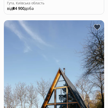
Гута, Київська область
від
₴4 900
доба