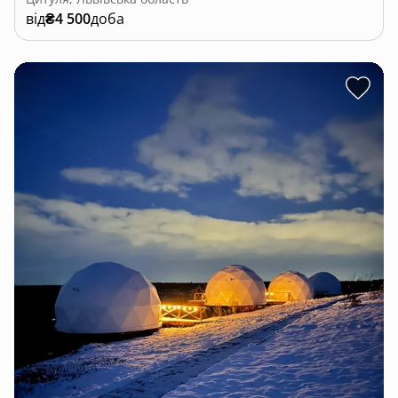
від
₴4 500
доба