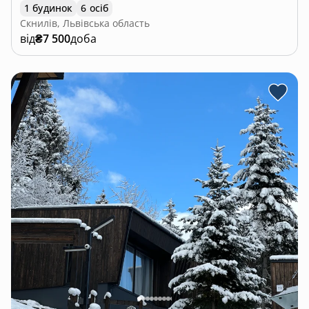
1 будинок
6 осіб
Скнилів, Львівська область
від
₴7 500
доба