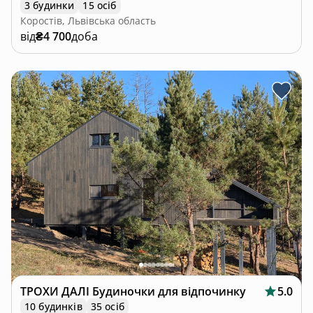
3 будинки
15 осіб
Коростів, Львівська область
від
₴4 700
доба
ТРОХИ ДАЛІ Будиночки для відпочинку
5.0
10 будинків
35 осіб