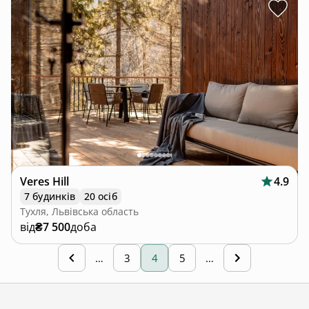
Veres Hill
4.9
7 будинків
20 осіб
Тухля, Львівська область
від
₴7 500
доба
…
3
4
5
…