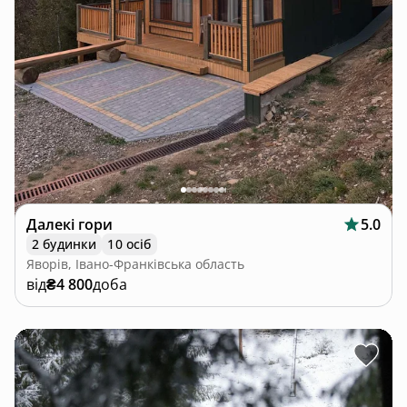
Далекі гори
5.0
2 будинки
10 осіб
Яворів, Івано-Франківська область
від
₴4 800
доба