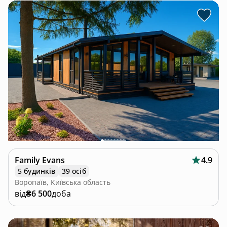
Family Evans
4.9
5 будинків
39 осіб
Воропаїв, Київська область
від
₴6 500
доба