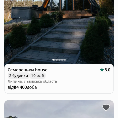
Семереньки house
5.0
2 будинки
10 осіб
Липина, Львівська область
від
₴4 400
доба