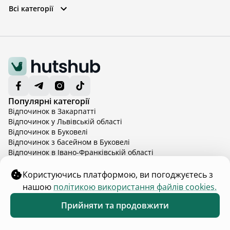
Всі категорії
Популярні категорії
Відпочинок в Закарпатті
Відпочинок у Львівській області
Відпочинок в Буковелі
Відпочинок з басейном в Буковелі
Відпочинок в Івано-Франківській області
Відпочинок в Карпатах
Відпочинок в Карпатах з басейном
Користуючись платформою, ви погоджуєтесь з
Відпочинок в Київській області
Показати більше
нашою
політикою використання файлів cookies.
Відпочинок в Київській області з басейном
Для власників та гостей
Відпочинок в Тернопільській області
Прийняти та продовжити
Каталог помешкань
Обране
Каталог
Меню
Відпочинок у Вінницькій області
Правила розміщення
Відпочинок в Яремче
Розмістити помешкання