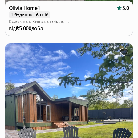
Olivia Home1
5.0
1 будинок
6 осіб
Кожухівка, Київська область
від
₴5 000
доба