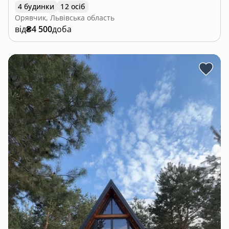
4 будинки
12 осіб
Орявчик, Львівська область
від
₴4 500
доба