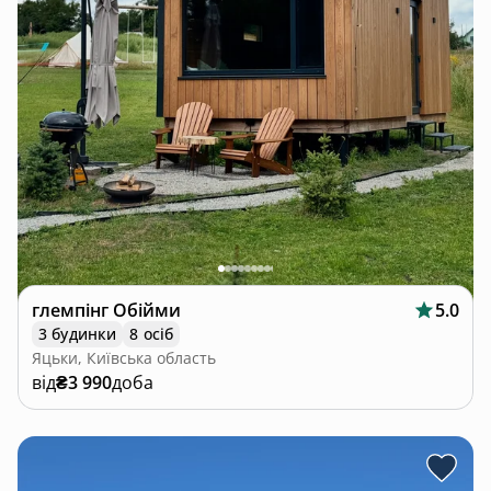
глемпінг Обійми
5.0
3 будинки
8 осіб
Яцьки, Київська область
від
₴3 990
доба