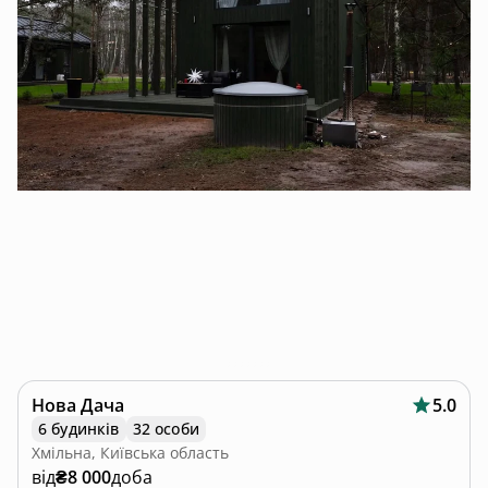
Нова Дача
5.0
6 будинків
32 особи
Хмільна, Київська область
від
₴8 000
доба