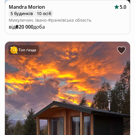
Mandra Morion
5.0
5 будинків
10 осіб
Микуличин, Івано-Франківська область
від
₴20 000
доба
Топ ґазда