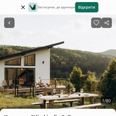
Відкрити
Застосунок, де зручніше
1
/
80