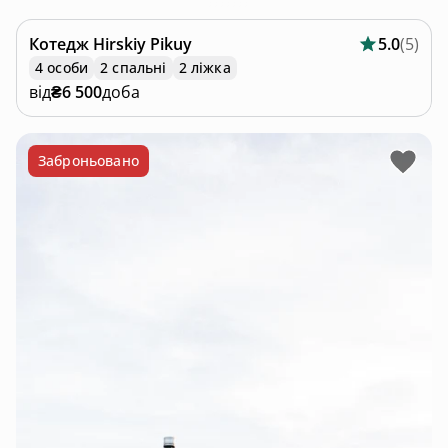
Котедж
Hirskiy Pikuy
5.0
(
5
)
4 особи
2 спальні
2 ліжка
від
₴6 500
доба
Заброньовано