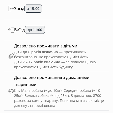
Заїзд
з 15:00
Виїзд
до 11:00
Дозволено проживати з дітьми
Діти
до 6 років включно
— проживають
безкоштовно, не враховуються у місткість.
Діти
7 – 17 років включно
— за повною ціною,
враховуються у місткість будинку.
Дозволено проживання з домашніми
тваринами
Кіт, Мала собака (≈ до 10кг), Середня собака (≈ 10-
25кг), Велика собака (≈ від 25кг)
;
З доплатою: ₴700 -
разово за кожну тварину
;
Повинна мати своє місце
для сну , стерилізована