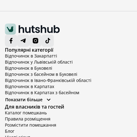
Популярні категорії
Відпочинок в Закарпатті
Відпочинок у Львівській області
Відпочинок в Буковелі
Відпочинок з басейном в Буковелі
Відпочинок в Івано-Франківській області
Відпочинок в Карпатах
Відпочинок в Карпатах з басейном
Відпочинок в Київській області
Показати більше
Відпочинок в Київській області з басейном
Для власників та гостей
Відпочинок в Тернопільській області
Каталог помешкань
Відпочинок у Вінницькій області
Правила розміщення
Відпочинок в Яремче
Розмістити помешкання
Відпочинок у Львівській області з басейном
Блог
Відпочинок з басейном в Тернопільській області