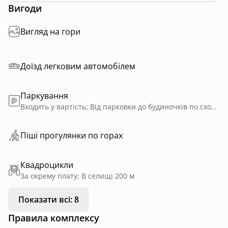
Вигоди
Вигляд на гори
Доїзд легковим автомобілем
Паркування
Входить у вартість; Від парковки до будиночків по сходах піднятись .
Пiшi прoгулянки пo горах
Квадроцикли
За окрему плату; В селищі 200 м
Показати всі: 8
Правила комплексу