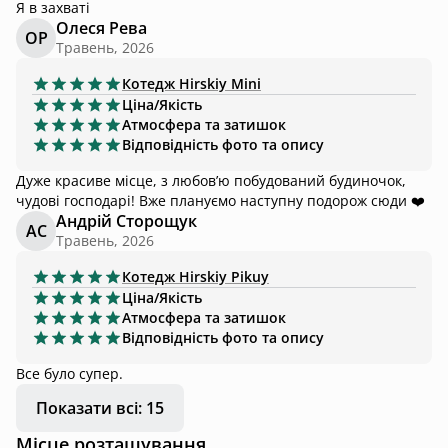
Я в захваті
Олеся Рева
ОР
Травень, 2026
Котедж
Hirskiy Mini
Ціна/Якість
Атмосфера та затишок
Відповідність фото та опису
Дуже красиве місце, з любовʼю побудований будиночок,
чудові господарі! Вже плануємо наступну подорож сюди ❤️
Андрій Сторощук
АС
Травень, 2026
Котедж
Hirskiy Pikuy
Ціна/Якість
Атмосфера та затишок
Відповідність фото та опису
Все було супер.
Показати всі: 15
Місце розташування