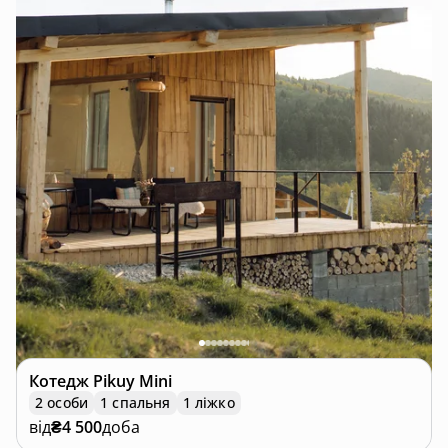
Котедж
Pikuy Mini
2 особи
1 спальня
1 ліжко
від
₴4 500
доба