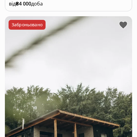
від
₴4 000
доба
Заброньовано