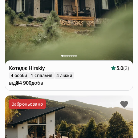
Котедж
Hirskiy
5.0
(
2
)
4 особи
1 спальня
4 ліжка
від
₴4 900
доба
Заброньовано