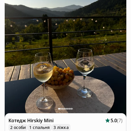
Котедж
Hirskiy Mini
5.0
(
7
)
2 особи
1 спальня
3 ліжка