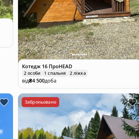
Котедж
16 ПроHEAD
2 особи
1 спальня
2 ліжка
від
₴4 500
доба
Заброньовано