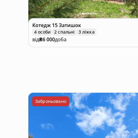
Котедж
15 Затишок
4 особи
2 спальні
3 ліжка
від
₴6 000
доба
Заброньовано