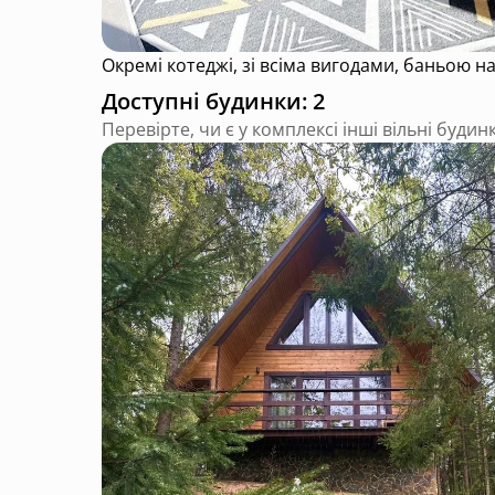
Окремі котеджі, зі всіма вигодами, баньою н
Доступні будинки: 2
Перевірте, чи є у комплексі інші вільні будин