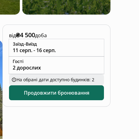
₴4 500
від
доба
Заїзд-Виїзд
11 серп. - 16 серп.
Гості
2 дорослих
На обрані дати доступно будинків: 2
Продовжити бронювання