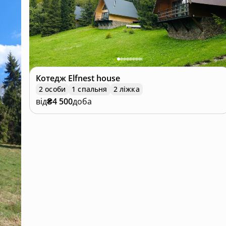
Котедж
Elfnest house
2 особи
1 спальня
2 ліжка
від
₴4 500
доба