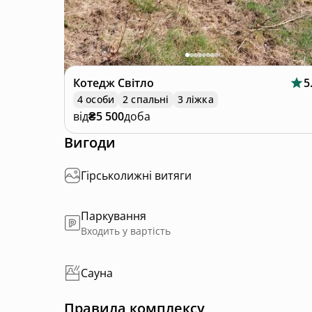
Котедж
Світло
5
4 особи
2 спальні
3 ліжка
від
₴5 500
доба
Вигоди
Гірськолижні витяги
Паркування
Входить у вартість
Сауна
Правила комплексу