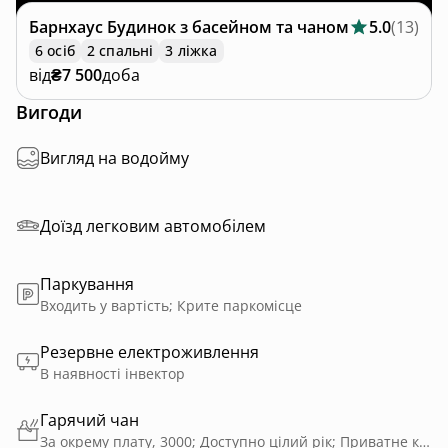
Барнхаус
Будинок з басейном та чаном
5.0
(
13
)
6 осіб
2 спальні
3 ліжка
від
₴7 500
доба
Вигоди
Вигляд на водойму
Доїзд легковим автомобілем
Паркування
Входить у вартість; Крите паркомісце
Резервне електроживлення
В наявності інвектор
Гарячий чан
За окрему плату, 3000; Доступно цілий рік; Приватне користування; На дровах; Чан-джакузі із травами