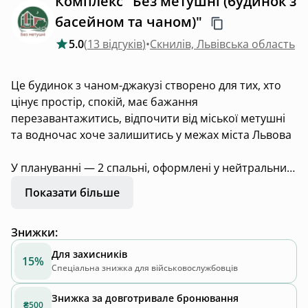
Комплекс "Без метушні (будинок з
басейном та чаном)"
5.0
(
13 відгуків
)
•
Скнилів, Львівська область
Це будинок з чаном-джакузі створено для тих, хто
цінує простір, спокій, має бажання
перезавантажитись, відпочити від міської метушні
та водночас хоче залишитись у межах міста Львова
У плануванні — 2 спальні, оформлені у нейтральних
тонах із мінімумом деталей, що сприяє
Показати більше
повноцінному відпочинку та легкому диханню
простору.
Знижки
:
Два санвузли — компактні, але продумані до
Для захисників
15%
дрібниць. В розпорядженні гостей засоби гігієни-
Спеціальна знижка для військовослужбовців
шампунь, гель, ватні палички та диски.
Знижка за довготривале бронювання
₴500