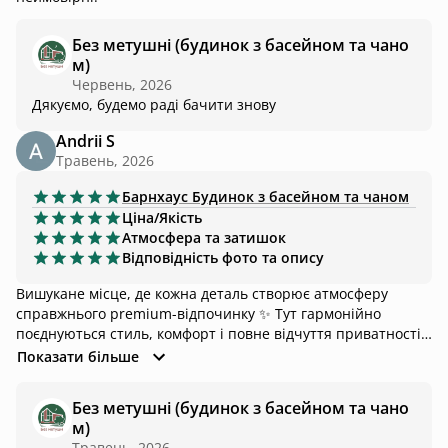
Без метушні (будинок з басейном та чано
м)
Червень, 2026
Дякуємо, будемо раді бачити знову
Andrii S
Травень, 2026
Барнхаус
Будинок з басейном та чаном
Ціна/Якість
Атмосфера та затишок
Відповідність фото та опису
Вишукане місце, де кожна деталь створює атмосферу
справжнього premium-відпочинку ✨ Тут гармонійно
поєднуються стиль, комфорт і повне відчуття приватності .
Естетика простору, сервіс та особлива атмосфера
Показати більше
залишають приємні враження і бажання повернутися
знову 💫. Ідеальне місце для тих, хто цінує якісний
Без метушні (будинок з басейном та чано
відпочинок, спокій та красиві моменти. Бездоганний вайб
м)
🌿, який складно передати словами, коли відпускаєш усі
Травень, 2026