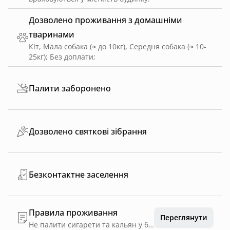
Дозволено проживання з домашніми
тваринами
Кіт, Мала собака (≈ до 10кг), Середня собака (≈ 10-
25кг)
;
Без доплати
;
Палити заборонено
Дозволено святкові зібрання
Безконтактне заселення
Правила проживання
Переглянути
Не палити сигарети та кальян у будинку та на терасі. Проживання із тваринами до 5 кг Тиха година з 22.00