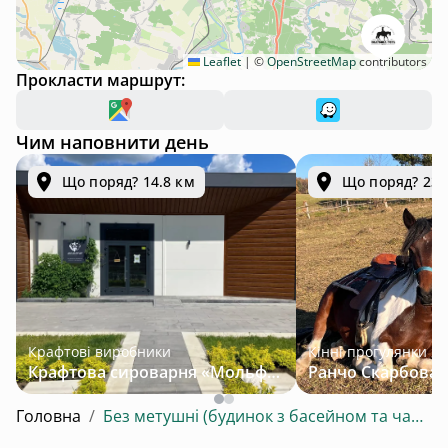
Leaflet
|
©
OpenStreetMap
contributors
Прокласти маршрут:
Чим наповнити день
Що поряд? 14.8 км
Що поряд? 23.
Крафтові виробники
Кінні прогулянки
Крафтова сироварня «Мольфар»
Головна
/
Без метушні (будинок з басейном та чаном)