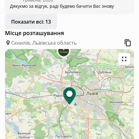
думки й просто насолоджуєшся миттю🤍
Дякуємо за відгук, раді будемо бачити Вас знову
Показати всі: 13
Місце розташування
Скнилів, Львівська область