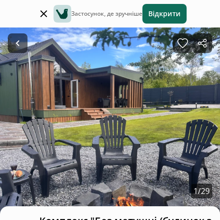
Відкрити
Застосунок, де зручніше
1
/
29