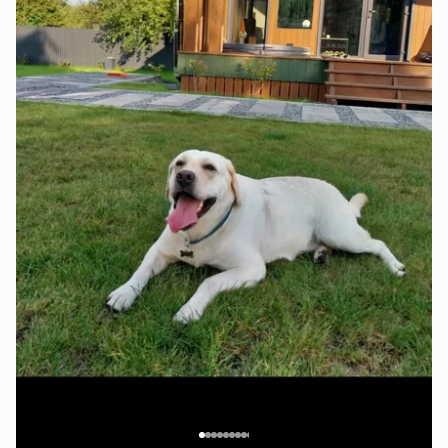
автомобілів, а також вогнище.
Наявний мангал із всім необхідним.
Також на території настільний теніс та настільні ігри