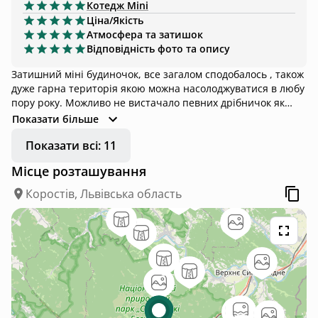
нюанс, що через сніг ми загрузли машиною і думали вже
Котедж
Mini
лишимося там жити;) Тому якщо ви не є впевнений водій
Ціна/Якість
як ми, то це потрібно брати до уваги коли плануєте поїздку
Атмосфера та затишок
в умовах сніжних опадів.
Відповідність фото та опису
Затишний міні будиночок, все загалом сподобалось , також
дуже гарна територія якою можна насолоджуватися в любу
пору року. Можливо не вистачало певних дрібничок як
ножів різних розмірів чи кухонних ножиць, проте це
Показати більше
настільки дрібниці які не впливають на загальну оцінку
Показати всі: 11
Місце розташування
Коростів, Львівська область