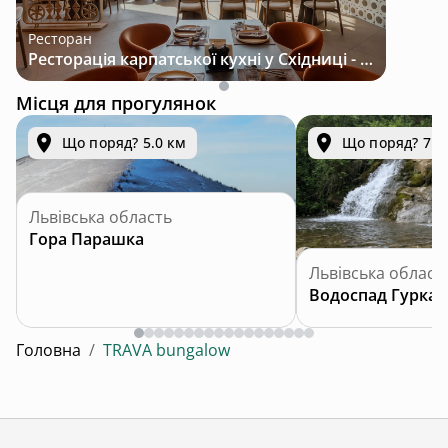
Ресторан
Ресторація карпатської кухні у Східниці - місце з характером і традиціями
Місця для прогулянок
Що поряд? 5.0 км
Що поряд? 7.9
Львівська область
Гора Парашка
Львівська област
Водоспад Гуркал
Головна
/
TRAVA bungalow