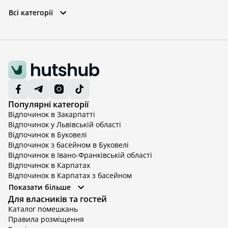
Всі категорії
Популярні категорії
Відпочинок в Закарпатті
Відпочинок у Львівській області
Відпочинок в Буковелі
Відпочинок з басейном в Буковелі
Відпочинок в Івано-Франківській області
Відпочинок в Карпатах
Відпочинок в Карпатах з басейном
Відпочинок в Київській області
Показати більше
Відпочинок в Київській області з басейном
Для власників та гостей
Відпочинок в Тернопільській області
Каталог помешкань
Відпочинок у Вінницькій області
Правила розміщення
Відпочинок в Яремче