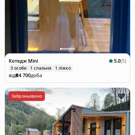
Котедж
Mini
5.0
(
5
)
3 особи
1 спальня
1 ліжко
від
₴4 700
доба
Заброньовано