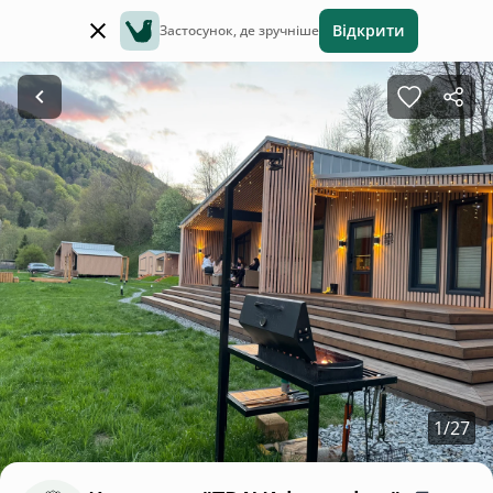
Відкрити
Застосунок, де зручніше
1
/
27