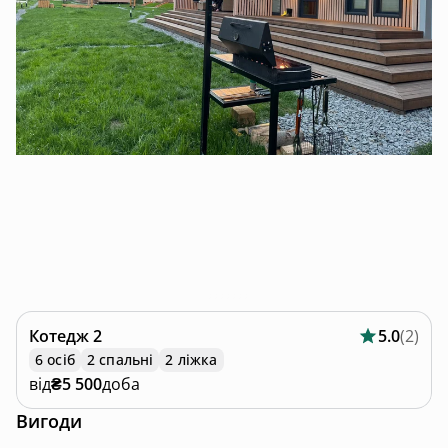
Котедж
2
5.0
(
2
)
6 осіб
2 спальні
2 ліжка
від
₴5 500
доба
Вигоди