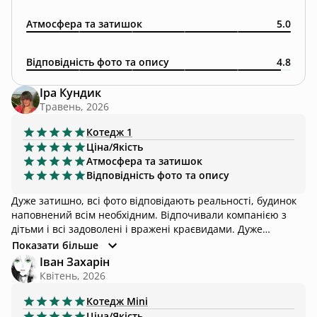
Атмосфера та затишок
5.0
Відповідність фото та опису
4.8
Іра Кундик
Травень, 2026
Котедж
1
Ціна/Якість
Атмосфера та затишок
Відповідність фото та опису
Дуже затишно, всі фото відповідають реальності, будинок
наповнений всім необхідним. Відпочивали компанією з
дітьми і всі задоволені і вражені краєвидами. Дуже
рекомендую!
Показати більше
Іван Захарін
Квітень, 2026
Котедж
Mini
Ціна/Якість