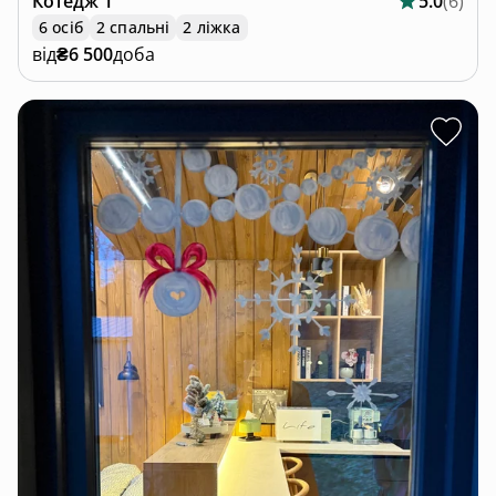
Котедж
1
5.0
(
6
)
6 осіб
2 спальні
2 ліжка
від
₴6 500
доба