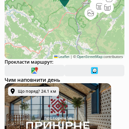
Leaflet
|
©
OpenStreetMap
contributors
Прокласти маршрут:
Чим наповнити день
Що поряд? 24.1 км