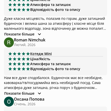
Атмосфера та затишок
Відповідність фото та опису
Дуже класна місцевість, полазив по горам, дуже затишний
будиночок і велика шана за атмосферу ( класне місце біля
маленького водопаду, зона відпочинку де можна попалити
багаття). Якщо б мав час - залишився би на довше
Показати більше
Roman Nimchuk
Лютий, 2026
Котедж
Mini
Ціна/Якість
Атмосфера та затишок
Відповідність фото та опису
Нам все дуже сподобалося. Будиночок має все необхідне,
кавоварка/тв/посудомийка весь необхідний посуд. Сама
атмосфера дуже затишна, річка поруч з будиночком
нереальна. Також біля будиночків була дуже гарна
Показати більше
плямиста киця, дуже не хотілося прощатися з нею, аж
Оксана Попова
серце кров'ю обливалося :( Тепер ми чекаємо літа щоб
Січень, 2026
спробувати цей будинок вже в теплу пору року. P.S. Єдиний