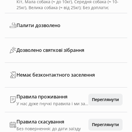
Кіт, Мала собака (≈ до 10кг), Середня собака (≈ 10-
25кг), Велика собака (≈ від 25кг)
;
Без доплати
;
Палити дозволено
Дозволено святкові зібрання
Немає безконтактного заселення
Правила проживання
Переглянути
У нас дуже гнучкі правила і ми завжди готові йти на зустріч нашим гостям, але палити цигарки, електронні сигарети та калʼяни можна тільки на вулиці, адже наш будиночок зроблений з дерева і це, в першу чергу, безпека гостей.
Правила скасування
Переглянути
Без повернення: до дати заїзду