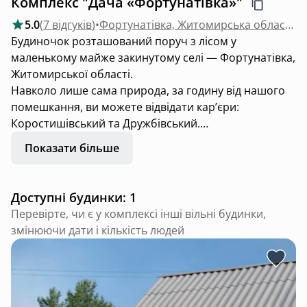
Комплекс "Дача «Фортунатівка»"
5.0
(
7 відгуків
)
•
Фортунатівка, Житомирська область
Будиночок розташований поруч з лісом у
маленькому майже закинутому селі — Фортунатівка,
Житомирської області.
Навколо лише сама природа, за годину від нашого
помешкання, ви можете відвідати карʼєри:
Коростишівський та Дружбівський.
Ідея створення полягала у власниках, рід яких
Показати більше
почався саме в цьому селі, в далекому 1860 році,
щоб зберегти сімейні традиції.
Доступні будинки: 1
У нас на території також побудований чан та лазня, і
Перевірте, чи є у комплексі інші вільні будинки,
гості за бажанням можуть замовити собі цю
змінюючи дати і кількість людей
послугу.
Концепція: це відпочинок наче у бабусі в селі, це
дача посеред лісу, де не має голосних сусідів та
метушні, це спосіб перезагрузитись, як колись в
дитинстві.