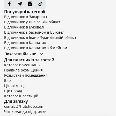
Популярні категорії
Відпочинок в Закарпатті
Відпочинок у Львівській області
Відпочинок в Буковелі
Відпочинок з басейном в Буковелі
Відпочинок в Івано-Франківській області
Відпочинок в Карпатах
Відпочинок в Карпатах з басейном
Відпочинок в Київській області
Показати більше
Відпочинок в Київській області з басейном
Для власників та гостей
Відпочинок в Тернопільській області
Каталог помешкань
Відпочинок у Вінницькій області
Правила розміщення
Відпочинок в Яремче
Розмістити помешкання
Відпочинок у Львівській області з басейном
Блог
Відпочинок з басейном в Тернопільській області
Цікаві місця
Що поряд
Каталог інвестицій
Для зв'язку
contact@hutshub.com
Чат команди підтримки