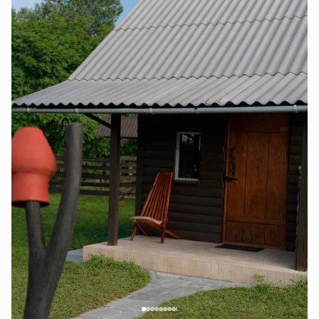
До нас можна з будь-якими пухнастими друзями і не
тільки😌