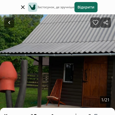
Відкрити
Застосунок, де зручніше
1
/
21