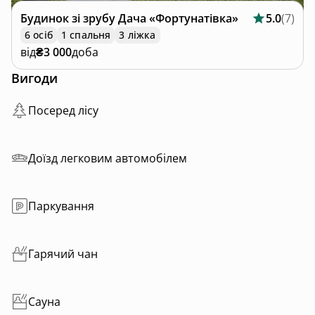
Будинок зі зрубу
Дача «Фортунатівка»
5.0
(
7
)
6 осіб
1 спальня
3 ліжка
від
₴3 000
доба
Вигоди
Посеред лісу
Доїзд легковим автомобілем
Паркування
Гарячий чан
Сауна