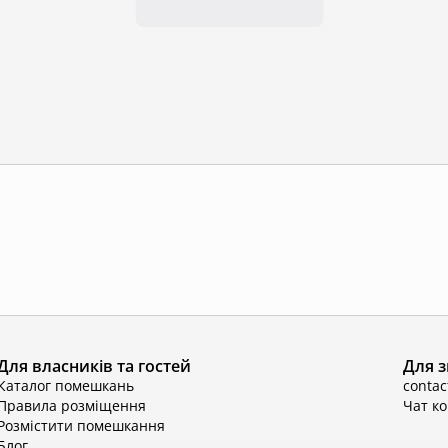
Для власників та гостей
Для з
Каталог помешкань
conta
Правила розміщення
Чат к
Розмістити помешкання
Блог