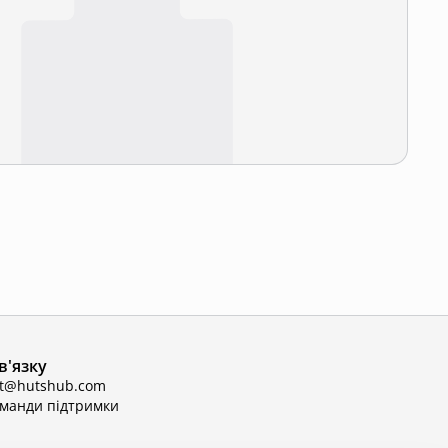
в'язку
ct@hutshub.com
оманди підтримки