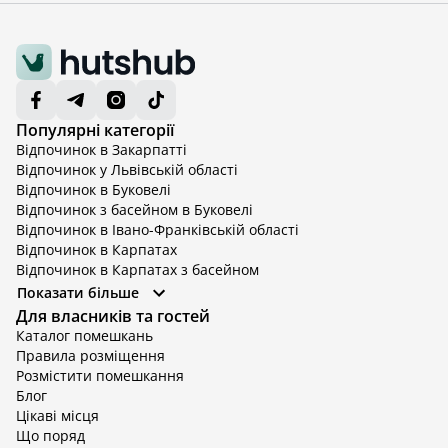
Популярні категорії
Відпочинок в Закарпатті
Відпочинок у Львівській області
Відпочинок в Буковелі
Відпочинок з басейном в Буковелі
Відпочинок в Івано-Франківській області
Відпочинок в Карпатах
Відпочинок в Карпатах з басейном
Відпочинок в Київській області
Показати більше
Відпочинок в Київській області з басейном
Для власників та гостей
Відпочинок в Тернопільській області
Каталог помешкань
Відпочинок у Вінницькій області
Правила розміщення
Відпочинок в Яремче
Розмістити помешкання
Відпочинок у Львівській області з басейном
Блог
Відпочинок з басейном в Тернопільській області
Цікаві місця
Що поряд