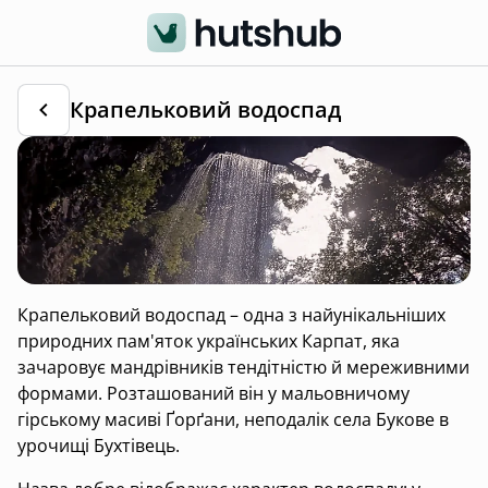
Крапельковий водоспад
Крапельковий водоспад – одна з найунікальніших
природних пам'яток українських Карпат, яка
зачаровує мандрівників тендітністю й мереживними
формами. Розташований він у мальовничому
гірському масиві Ґорґани, неподалік села Букове в
урочищі Бухтівець.