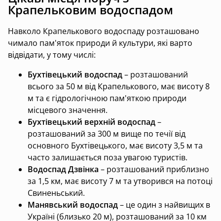
Крапельковим водоспадом
Навколо Крапелькового водоспаду розташовано
чимало пам'яток природи й культури, які варто
відвідати, у тому числі:
Бухтівецький водоспад
– розташований
всього за 50 м від Крапелькового, має висоту 8
м та є гідрологічною пам'яткою природи
місцевого значення.
Бухтівецький верхній водоспад
–
розташований за 300 м вище по течії від
основного Бухтівецького, має висоту 3,5 м та
часто залишається поза увагою туристів.
Водоспад Дзвінка
– розташований приблизно
за 1,5 км, має висоту 7 м та утворився на потоці
Свиненьський.
Манявський водоспад
– це один з найвищих в
Україні (близько 20 м), розташований за 10 км