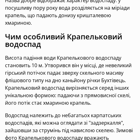
Назва добре відображає характер водоспаду: у
посушливу пору року вода розділяється на міріади
крапель, що падають донизу кришталевою
хмариною.
Чим особливий Крапельковий
водоспад
Висота падіння води Крапелькового водоспаду
становить 10 м. Утворився він у місці, де невеликий
гірський потічок падає зверху скельного масиву
флішового типу на дно каньйону річки Бухтівець.
Крапельковий водоспад вирізняється серед інших
унікальною формою: падаючи з прямовисної скелі,
його потік стає хмариною крапель.
Водоспад належить до небагатьох карпатських
водоспадів, які можна оглядати зі "задзеркалля",
зайшовши за струмінь під навислою скелею. Зимові
фото Крапелькового водоспаду вражають