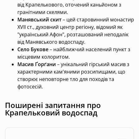
від Крапелькового, оточений каньйоном з
гранітними скелями.
Манявський скит
– цей старовинний монастир
XVII ст., духовний центр регіону, відомий як
"український Афон", розташований неподалік
від Манявського водоспаду.
Село Букове
– найближчий населений пункт з
місцевим колоритом.
Масив Ґорґани
– унікальний гірський масив з
характерними кам'яними розсипищами, що
створює неповторне тло для походів та
фотосесій.
Поширені запитання про
Крапельковий водоспад