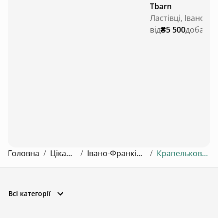
Tbarn
від
₴5 500
доба
Головна
/
Цікаві місця
/
Івано-Франківська область
/
Крапельковий водоспад
Всі категорії