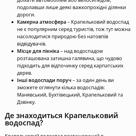
доїхати автомобілем або велосипедом,
подолавши лише деякі важкопрохідні ділянки
дороги.
Камерна атмосфера
– Крапельковий водоспад
не є популярним серед туристів, тож тут можна
насолодитися природою без натовпів
відвідувачів.
Місце для пікніка
– над водоспадом
розташована затишна галявина, що чудово
підходить для відпочинку серед карпатських
дерев.
Інші водоспади поруч
– за один день ви
зможете оглянути кілька водоспадів:
Манявський, Бухтівецький, Крапельковий та
Дзвінку.
Де знаходиться Крапельковий
водоспад?