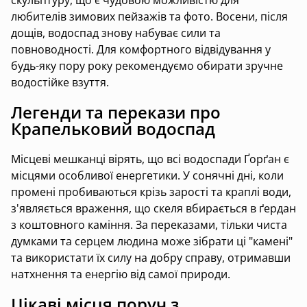
любителів зимових пейзажів та фото. Восени, після
дощів, водоспад знову набуває сили та
повноводності. Для комфортного відвідування у
будь-яку пору року рекомендуємо обирати зручне
водостійке взуття.
Легенди та перекази про
Крапельковий водоспад
Місцеві мешканці вірять, що всі водоспади Ґорґан є
місцями особливої енергетики. У сонячні дні, коли
промені пробиваються крізь зарості та краплі води,
з'являється враження, що скеля вбирається в ґердан
з коштовного каміння. За переказами, тільки чиста
думками та серцем людина може зібрати ці "камені"
та використати їх силу на добру справу, отримавши
натхнення та енергію від самої природи.
Цікаві місця поруч з