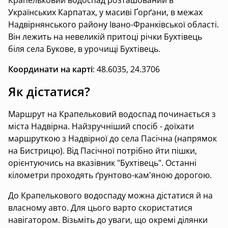
Крапельковий водоспад розташований в
Українських Карпатах, у масиві Ґорґани, в межах
Надвірнянського району Івано-Франківської області.
Він лежить на невеликій притоці річки Бухтівець
біля села Букове, в урочищі Бухтівець.
Координати на карті
: 48.6035, 24.3706
Як дістатися?
Маршрут на Крапельковий водоспад починається з
міста Надвірна. Найзручніший спосіб - доїхати
маршруткою з Надвірної до села Пасічна (напрямок
на Бистрицю). Від Пасічної потрібно йти пішки,
орієнтуючись на вказівник "Бухтівець". Останні
кілометри проходять ґрунтово-кам'яною дорогою.
До Крапелькового водоспаду можна дістатися й на
власному авто. Для цього варто скористатися
навігатором. Візьміть до уваги, що окремі ділянки