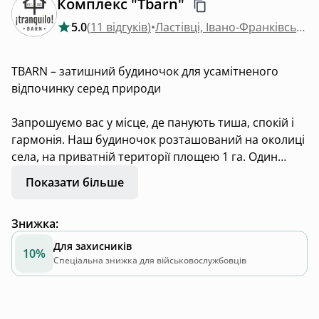
Комплекс "Tbarn"
5.0
(
11 відгуків
)
•
Ластівці, Івано-Франківська область
TBARN – затишний будиночок для усамітненого
відпочинку серед природи
Запрошуємо вас у місце, де панують тиша, спокій і
гармонія. Наш будиночок розташований на околиці
села, на приватній території площею 1 га. Один
будиночок для гостей, тож вас ніхто не потурбує.
Показати більше
Збоку лише одна сусідка. Навколо – старий сад,
невеликий лісок, безкраї поля та пагорби, що вкриті
Знижка
:
лісами. А вдалині – гори. Краєвид змінюється
впродовж дня, і за ним хочеться спостерігати,
Для захисників
10%
загорнувшись у плед із чашкою гарячого чаю.
Спеціальна знижка для військовослужбовців
Що вас чекає?