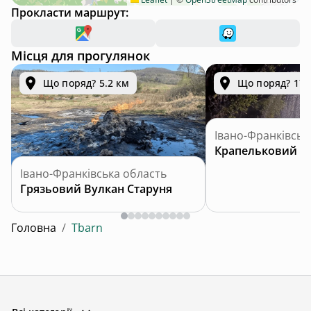
Прокласти маршрут:
Місця для прогулянок
Що поряд? 5.2 км
Що поряд? 17.
Івано-Франківськ
Крапельковий в
Івано-Франківська область
Грязьовий Вулкан Старуня
Головна
/
Tbarn