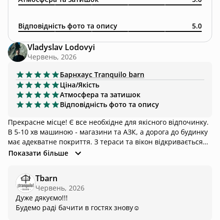
Відповідність фото та опису
5.0
Vladyslav Lodovyi
Червень, 2026
Барнхаус
Tranquilo barn
Ціна/Якість
Атмосфера та затишок
Відповідність фото та опису
Прекрасне місце! Є все необхідне для якісного відпочинку.
В 5-10 хв машиною - магазини та АЗК, а дорога до будинку
має адекватне покриття. З тераси та вікон відкривається
чудовий вид на гори.
Показати більше
Tbarn
Червень, 2026
Дуже дякуємо!!!
Будемо раді бачити в гостях знову☺️