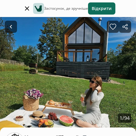
Відкрити
Застосунок, де зручніше
1
/
94