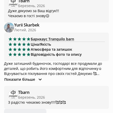
Tbarn
Березень, 2026
Дуже дякуємо за Ваш відгук!!!
Чекаємо в гості знову😉
Yurii Skarbek
Лютий, 2026
Барнхаус
Tranquilo barn
Ціна/Якість
Атмосфера та затишок
Відповідність фото та опису
Дуже затишний будиночок, господарі все продумали до
деталей, що робить його комфортним для відпочинку☺️
Відчувається піклування про своїх гостей Дякуємо 🥰
Хочемо до вас знову
Показати більше
Tbarn
Березень, 2026
З радістю чекаємо знову!!!!🥰🥰🥰