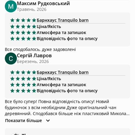
Максим Рудковський
Травень, 2026
Барнхаус
Tranquilo barn
Ціна/Якість
Атмосфера та затишок
Відповідність фото та опису
Все сподобалось, дуже задоволені
Сергій Лавров
Березень, 2026
Барнхаус
Tranquilo barn
Ціна/Якість
Атмосфера та затишок
Відповідність фото та опису
Все було супер! Повна відповідність опису! Новий
будиночок з всім необхідним Дуже оригінальний чан
деревянний. Сподобався більше ніж пластиковий Микола
все розказав , грамотно показав управління чаном і
Показати більше
будинком. Поруч ліс але ми не ходили , не було погоди