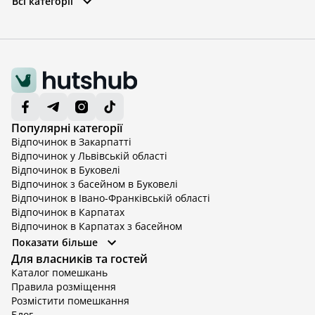
Всі категорії
Популярні категорії
Відпочинок в Закарпатті
Відпочинок у Львівській області
Відпочинок в Буковелі
Відпочинок з басейном в Буковелі
Відпочинок в Івано-Франківській області
Відпочинок в Карпатах
Відпочинок в Карпатах з басейном
Відпочинок в Київській області
Показати більше
Відпочинок в Київській області з басейном
Для власників та гостей
Відпочинок в Тернопільській області
Каталог помешкань
Відпочинок у Вінницькій області
Правила розміщення
Відпочинок в Яремче
Розмістити помешкання
Відпочинок у Львівській області з басейном
Блог