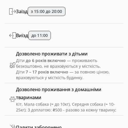
Заїзд
з 15:00 до 20:00
Виїзд
до 11:00
Дозволено проживати з дітьми
Діти
до 6 років включно
— проживають
безкоштовно, не враховуються у місткість.
Діти
7 – 17 років включно
— за повною ціною,
враховуються у місткість будинку.
Дозволено проживання з домашніми
тваринами
Кіт, Мала собака (≈ до 10кг), Середня собака (≈ 10-
25кг)
;
З доплатою: ₴500 - разово за кожну тварину
;
Палити заборонено