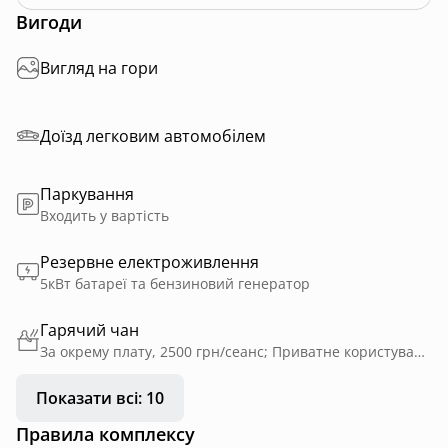
Манявський скит та водоспад; єдиний на території
Вигоди
України грязьовий вулкан «Старуня»; Пнівський
замок; один з найдовших підвісних мостів в Україні;
Вигляд на гори
релігійне місце із найбільшим в Україні ажурним
хрестом, висотою 25м
Доїзд легковим автомобілем
Забудьте про шум та стрес, час тут не має значення.
Тут немає метушні, тільки ви і природа.
Паркування
Входить у вартість
Запрошуємо!
Резервне електроживлення
5кВт батареї та бензиновий генератор
Гарячий чан
За окрему плату, 2500 грн/сеанс; Приватне користування; Доступно цілий рік; На дровах
Показати всі: 10
Правила комплексу