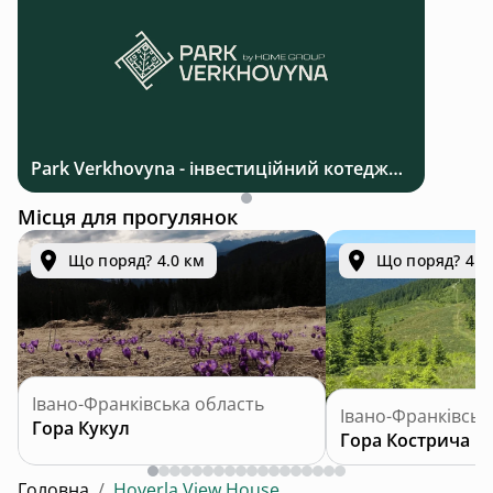
Park Verkhovyna - інвестиційний котеджний комплекс біля Верховини в Карпатах
Місця для прогулянок
Що поряд? 4.0 км
Що поряд? 4.3
Івано-Франківська область
Івано-Франківськ
Гора Кукул
Гора Кострича
Головна
/
Hoverla View House