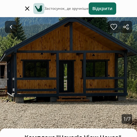
Відкрити
Застосунок, де зручніше
1
/
7