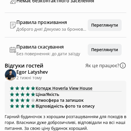
Немає безконтактного заселення
Правила проживання
Переглянути
Доброго дня! Дякуємо за бронювання нашого будиночку Щоб закріпити бронювання за вами на обрані дати, просимо внести передоплату у розмірі 40 % від вартості проживання на карту.
Правила скасування
Переглянути
Без повернення: до дати заїзду
Відгуки гостей
Як це працює?
Egor Latyshev
2 тижні тому
Котедж
Hoverla View House
Ціна/Якість
Атмосфера та затишок
Відповідність фото та опису
Гарний будиночок з хорошим розташуванням для походів в
гори. Власники дуже доброзичливі, відповідали на всі наші
питання. За свою ціну будинок хороший.