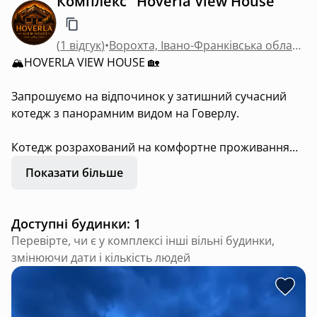
Комплекс "Hoverla View House"
(
1 відгук
)
•
Ворохта, Івано-Франківська область
🏔️HOVERLA VIEW HOUSE 🏡
Запрошуємо на відпочинок у затишний сучасний
котедж з панорамним видом на Говерлу.
Котедж розрахований на комфортне проживання
від 4 до 6 осіб та обладнаний усім необхідним для
Показати більше
вашого відпочинку.
У котеджі:
Доступні будинки: 1
✔️ 2 окремі кімнати
Перевірте, чи є у комплексі інші вільні будинки,
✔️ кухня-студія з усім необхідним для приготування
змінюючи дати і кількість людей
їжі
✔️ санвузол та душова кімната
✔️ велика простора тераса для відпочинку