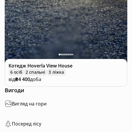
Котедж
Hoverla View House
6 осіб
2 спальні
3 ліжка
від
₴4 400
доба
Вигоди
Вигляд на гори
Посеред лісу