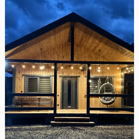
З подвір’я відкривається неймовірний панорамний
вид на Говерлу та карпатські гори. Тут ви зможете
насолодитися тишею, чистим гірським повітрям та
незабутніми краєвидами.
Ідеальне місце для сімейного відпочинку,
романтичних вихідних або відпочинку з друзями.