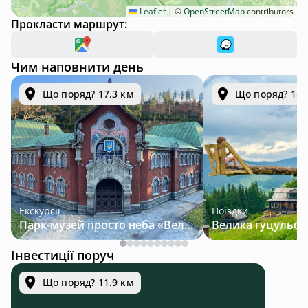
Leaflet
|
©
OpenStreetMap
contributors
Прокласти маршрут:
Чим наповнити день
Що поряд? 17.3 км
Що поряд? 18.
Екскурсії
Поїздки
Парк-музей просто неба «Велична Україна»
Інвестиції поруч
Що поряд? 11.9 км