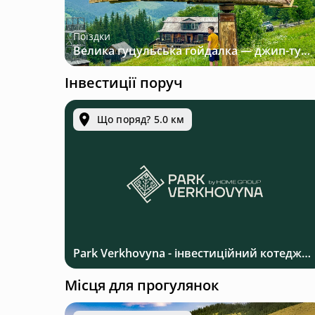
Поїздки
Велика гуцульська гойдалка — джип-тур у Карпатах
Інвестиції поруч
Що поряд? 5.0 км
Park Verkhovyna - інвестиційний котеджний комплекс біля Верховини в Карпатах
Місця для прогулянок