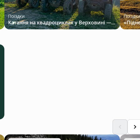
Поїздки
Поїздк
Катання на квадроциклах у Верховині — маршрути щодня від компанії «ЙО»