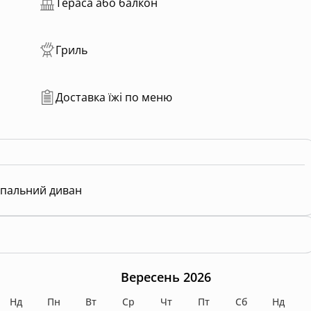
Тераса або балкон
Гриль
Доставка їжі по меню
пальний диван
Вересень 2026
Нд
Пн
Вт
Ср
Чт
Пт
Сб
Нд