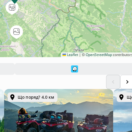
Leaflet
|
©
OpenStreetMap
contributor
Що поряд? 4.0 км
Що