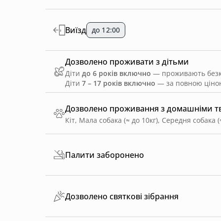
Виїзд
до 12:00
Дозволено проживати з дітьми
Діти
до 6 років включно
— проживають безко
Діти
7 – 17 років включно
— за повною ціною
Дозволено проживання з домашніми 
Кіт, Мала собака (≈ до 10кг), Середня собака (
Палити заборонено
Дозволено святкові зібрання