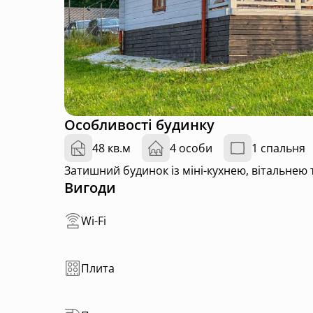
Особливості будинку
48 кв.м
4 особи
1 спальня
Затишний будинок із міні-кухнею, вітальнею
Вигоди
Wi-Fi
Плита