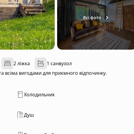
Всі фото
2 ліжка
1 санвузол
 та всіма вигодами для приємного відпочинку.
Холодильник
Душ