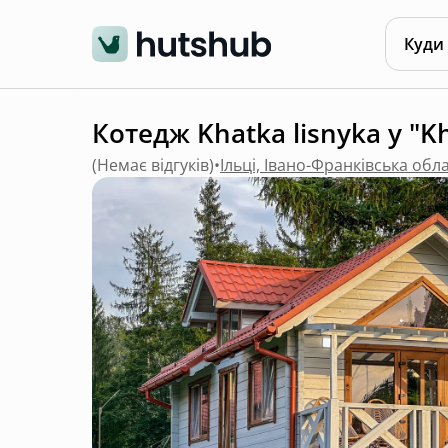
Куди
Котедж Khatka lisnyka у "K
(
Немає відгуків
)
•
Ільці, Івано-Франківська обл