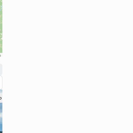
s
 поряд? 4.0 км
Що поряд? 4.