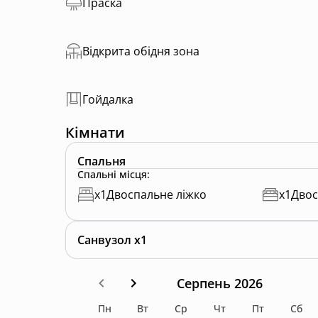
Праска
Відкрита обідня зона
Гойдалка
Кімнати
Спальня
Спальні місця
:
x
1
Двоспальне ліжко
x
1
Двос
Санвузол x1
Серпень 2026
Пн
Вт
Ср
Чт
Пт
Сб