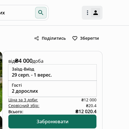
их
Поділитись
Зберегти
₴4 000
від
доба
Заїзд-Виїзд
29 серп. - 1 верес.
Гості
2 дорослих
Ціна
за
3 доби
:
₴12 000
Сервісний збір:
₴20.4
₴12 020.4
Всього:
Забронювати