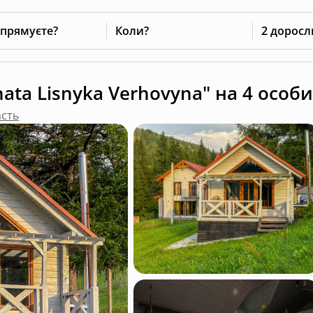
 прямуєте?
Коли?
2 доросл
hata Lisnyka Verhovyna" на 4 особи
асть