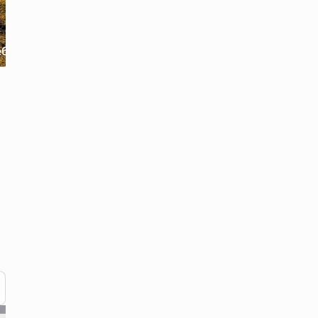
и
Поїздки
«Піднебесний Дєдьйо» - мандрівка на авторську карпатську локацію у Верховині