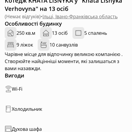
Котедж KHATA LISNYKA у "Khata Lisnyka
Verhovyna" на 13 осіб
(
Немає відгуків
)
•
Ільці, Івано-Франківська область
Особливості будинку
250 кв.м
13 осіб
5 спалень
9 ліжок
10 санвузлів
Чарівне місце для відпочинку великою компанією .
Створюйте найцінніші моменти, які залишаться з
вами назавжди.
Вигоди
Wi-Fi
Холодильник
Духова шафа