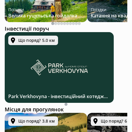
Поїздки
Поїздки
Велика гуцульська гойдалка — джип-тур у Карпатах
Інвестиції поруч
Що поряд? 5.0 км
Park Verkhovyna - інвестиційний котеджний комплекс біля Верховини в Карпатах
Місця для прогулянок
Що поряд? 3.8 км
Що поряд? 6.9