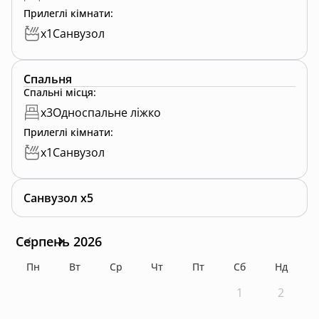
Прилеглі кімнати
:
x
1
Санвузол
Спальня
Спальні місця
:
x
3
Односпальне ліжко
Прилеглі кімнати
:
x
1
Санвузол
Санвузол x5
Серпень 2026
Пн
Вт
Ср
Чт
Пт
Сб
Нд
1
2