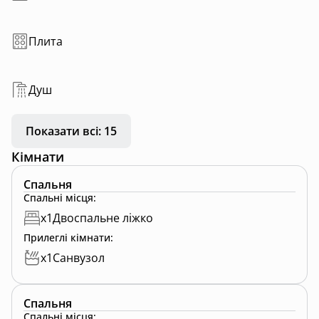
Плита
Душ
Показати всі: 15
Кімнати
Спальня
Спальні місця
:
x
1
Двоспальне ліжко
Прилеглі кімнати
:
x
1
Санвузол
Спальня
Спальні місця
: