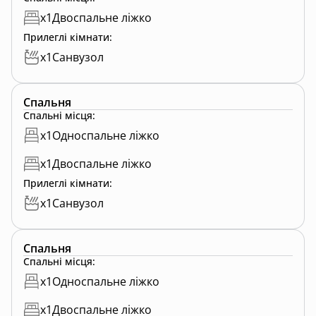
x
1
Двоспальне ліжко
Прилеглі кімнати
:
x
1
Санвузол
Спальня
Спальні місця
:
x
1
Односпальне ліжко
x
1
Двоспальне ліжко
Прилеглі кімнати
:
x
1
Санвузол
Спальня
Спальні місця
:
x
1
Односпальне ліжко
x
1
Двоспальне ліжко