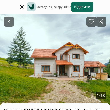
Відкрити
Застосунок, де зручніше
1
/
18