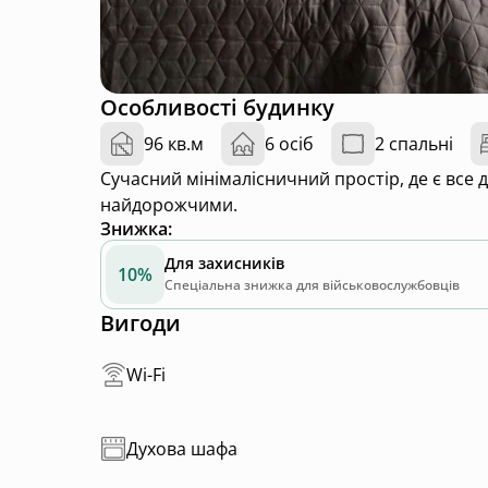
Особливості будинку
96 кв.м
6 осіб
2 спальні
Сучасний мінімалісничний простір, де є все
найдорожчими.
Знижка
:
Для захисників
10%
Спеціальна знижка для військовослужбовців
Вигоди
Wi-Fi
Духова шафа