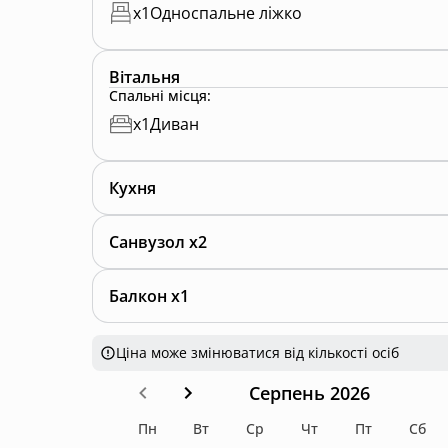
x
1
Односпальне ліжко
Вітальня
Спальні місця
:
x
1
Диван
Кухня
Санвузол x2
Балкон x1
Ціна може змінюватися від кількості осіб
Серпень 2026
Пн
Вт
Ср
Чт
Пт
Сб