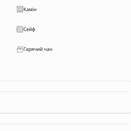
Камін
Сейф
Гарячий чан