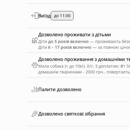
Виїзд
до 11:00
Дозволено проживати з дітьми
Діти
до 5 років включно
— проживають безко
Діти
6 – 17 років включно
— за повною ціною
Дозволено проживання з домашніми 
Мала собака (≈ до 10кг), Кіт
;
З доплатою: ₴1 5
домашнім тваринами - 2000 грн., повертаеться
Палити дозволено
Дозволено святкові зібрання