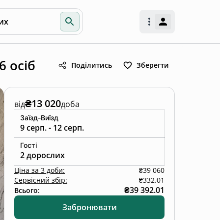
их
6 осіб
Поділитись
Зберегти
₴13 020
від
доба
Заїзд-Виїзд
9 серп. - 12 серп.
Гості
2 дорослих
Ціна
за
3 доби
:
₴39 060
Сервісний збір:
₴332.01
₴39 392.01
Всього:
Забронювати