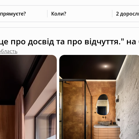
 прямуєте?
Коли?
2 доросл
е про досвід та про відчуття." на 
область