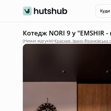
Куди
Котедж NORI 9 у "EMSHIR - ц
(
Немає відгуків
)
•
Красник, Івано-Франківська 