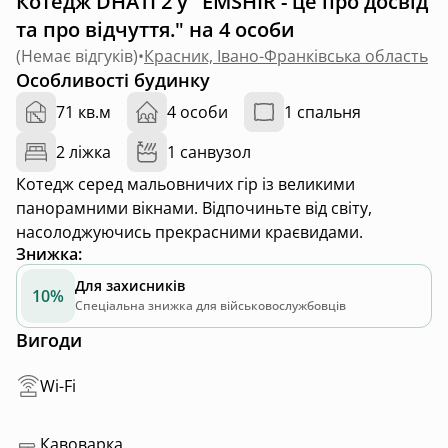
Котедж DHATI 2 у "EMSHIR - це про досвід
та про відчуття." на 4 особи
(
Немає відгуків
)
•
Красник, Івано-Франківська область
Особливості будинку
71 кв.м
4 особи
1 спальня
2 ліжка
1 санвузол
Котедж серед мальовничих гір із великими
панорамними вікнами. Відпочиньте від світу,
насолоджуючись прекрасними краєвидами.
Знижка
:
Для захисників
10%
Спеціальна знижка для військовослужбовців
Вигоди
Wi-Fi
Кавоварка