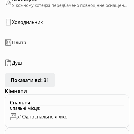
У кожному котеджі передбачено повноцінне оснащення для приготування їжі: газова плита, кавоварка, чайник, холодильник, витяжка, посуд. У вітальні розташований камін, що створює атмосферу затишку. На терасі облаштована зона барбекю з газовим грилем. Wi-Fi в кожному котеджі.
Холодильник
Плита
Душ
Показати всі: 31
Кімнати
Спальня
Спальні місця
:
x
1
Односпальне ліжко