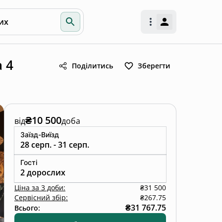
их
а 4
Поділитись
Зберегти
₴10 500
від
доба
Заїзд-Виїзд
28 серп. - 31 серп.
Гості
2 дорослих
Ціна
за
3 доби
:
₴31 500
Сервісний збір:
₴267.75
₴31 767.75
Всього: