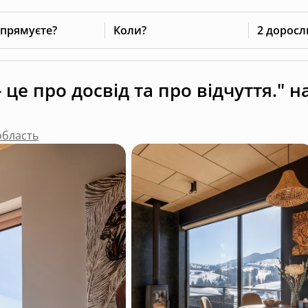
 прямуєте?
Коли?
2 доросл
 це про досвід та про відчуття." н
область