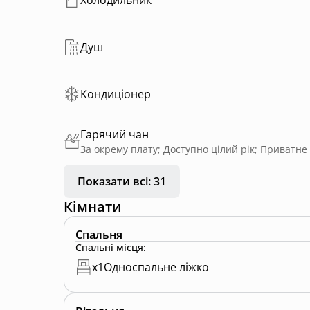
Душ
Кондиціонер
Гарячий чан
Показати всі: 31
Кімнати
Спальня
Спальні місця
:
x
1
Односпальне ліжко