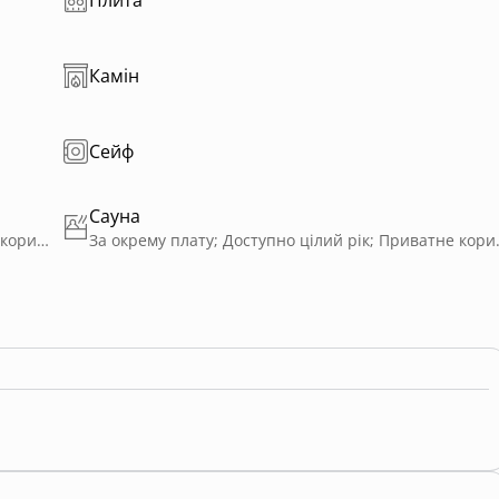
Камін
Сейф
Сауна
За окрему плату; Доступно цілий рік; Приватне користування; На дровах
За окрему плату