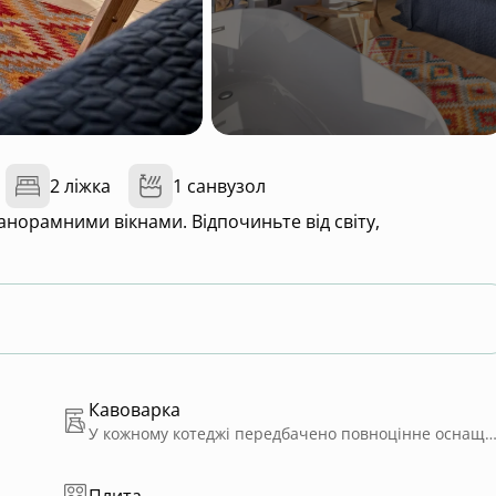
2 ліжка
1 санвузол
анорамними вікнами. Відпочиньте від світу,
Кавоварка
У кожному котеджі передбачено повноцінне оснащення для приготування їжі: газова плита, кавоварка, чайник, холодильник, витяжка, посуд. У вітальні розташований камін, що створює атмосферу затишку. На терасі облаштована зона барбекю з газовим грилем.
Плита