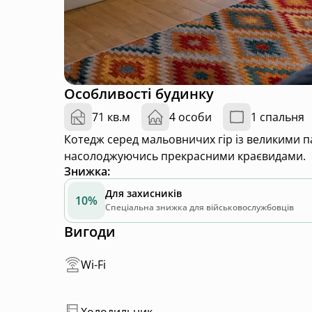
Особливості будинку
71 кв.м
4 особи
1 спальня
Котедж серед мальовничих гір із великими п
насолоджуючись прекрасними краєвидами.
Знижка
:
Для захисників
10%
Спеціальна знижка для військовослужбовців
Вигоди
Wi-Fi
Холодильник