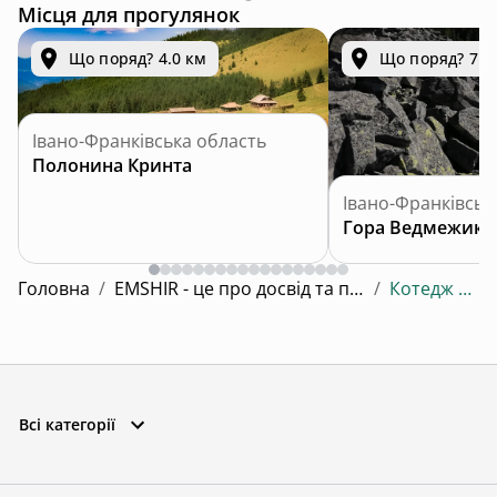
Місця для прогулянок
Що поряд? 4.0 км
Що поряд? 7.6
Івано-Франківська область
Полонина Кринта
Івано-Франківськ
Гора Ведмежик
Головна
/
EMSHIR - це про досвід та про відчуття.
/
Котедж SURI 4
Всі категорії