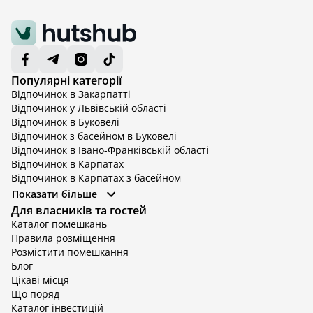
Популярні категорії
Відпочинок в Закарпатті
Відпочинок у Львівській області
Відпочинок в Буковелі
Відпочинок з басейном в Буковелі
Відпочинок в Івано-Франківській області
Відпочинок в Карпатах
Відпочинок в Карпатах з басейном
Відпочинок в Київській області
Показати більше
Відпочинок в Київській області з басейном
Для власників та гостей
Відпочинок в Тернопільській області
Каталог помешкань
Відпочинок у Вінницькій області
Правила розміщення
Відпочинок в Яремче
Розмістити помешкання
Відпочинок у Львівській області з басейном
Блог
Відпочинок з басейном в Тернопільській області
Цікаві місця
Що поряд
Каталог інвестицій