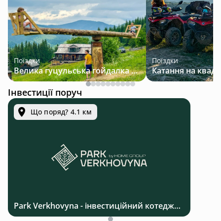
Поїздки
Поїздки
Велика гуцульська гойдалка — джип-тур у Карпатах
Інвестиції поруч
Що поряд? 4.1 км
Park Verkhovyna - інвестиційний котеджний комплекс біля Верховини в Карпатах