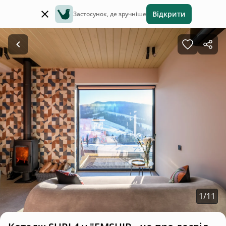
Відкрити
Застосунок, де зручніше
1
/
11