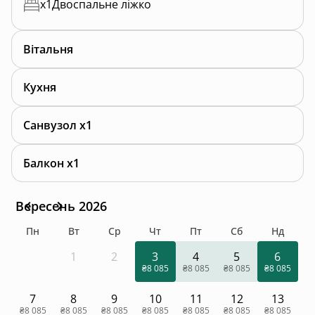
x
1
Двоспальне ліжко
Вітальня
Кухня
Санвузол x1
Балкон x1
Вересень 2026
Пн
Вт
Ср
Чт
Пт
Сб
Нд
1
2
3
4
5
6
₴8 085
₴8 085
₴8 085
₴8 085
7
8
9
10
11
12
13
₴8 085
₴8 085
₴8 085
₴8 085
₴8 085
₴8 085
₴8 085