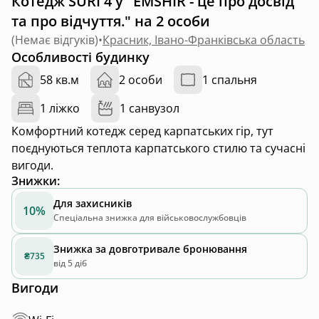
Котедж SURI 4 у "EMSHIR - це про досвід
та про відчуття." на 2 особи
(
Немає відгуків
)
•
Красник, Івано-Франківська область
Особливості будинку
58 кв.м
2 особи
1 спальня
1 ліжко
1 санвузол
Комфортний котедж серед карпатських гір, тут
поєднуються теплота карпатського стилю та сучасні
вигоди.
Знижки
:
Для захисників
10%
Спеціальна знижка для військовослужбовців
Знижка за довготривале бронювання
₴735
від 5 діб
Вигоди