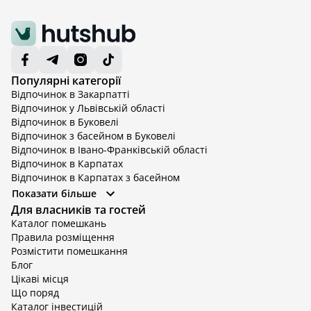
Популярні категорії
Відпочинок в Закарпатті
Відпочинок у Львівській області
Відпочинок в Буковелі
Відпочинок з басейном в Буковелі
Відпочинок в Івано-Франківській області
Відпочинок в Карпатах
Відпочинок в Карпатах з басейном
Відпочинок в Київській області
Показати більше
Відпочинок в Київській області з басейном
Для власників та гостей
Відпочинок в Тернопільській області
Каталог помешкань
Відпочинок у Вінницькій області
Правила розміщення
Відпочинок в Яремче
Розмістити помешкання
Відпочинок у Львівській області з басейном
Блог
Відпочинок з басейном в Тернопільській області
Цікаві місця
Що поряд
Каталог інвестицій