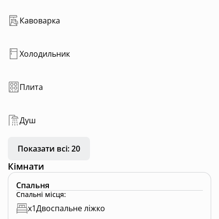
перебування 4 гостей, із можливістю одного
додаткового спального місця.
Кавоварка
Холодильник
Плита
Душ
Показати всі: 20
Кімнати
Спальня
Спальні місця
:
x
1
Двоспальне ліжко