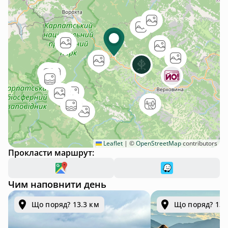
Leaflet
|
©
OpenStreetMap
contributors
Прокласти маршрут:
Чим наповнити день
Що поряд? 13.3 км
Що поряд? 13.