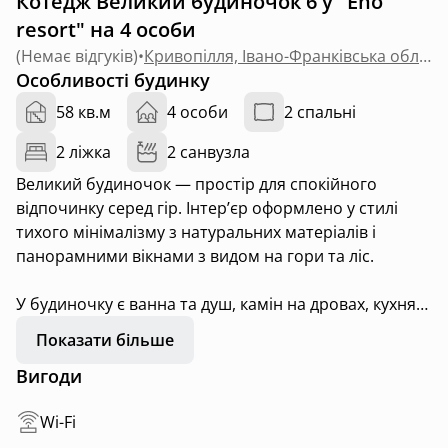
Котедж Великий будиночок 6 у "Eho
resort" на 4 особи
(
Немає відгуків
)
•
Кривопілля, Івано-Франківська область
Особливості будинку
58 кв.м
4 особи
2 спальні
2 ліжка
2 санвузла
Великий будиночок — простір для спокійного
відпочинку серед гір. Інтер’єр оформлено у стилі
тихого мінімалізму з натуральних матеріалів і
панорамними вікнами з видом на гори та ліс.
У будиночку є ванна та душ, камін на дровах, кухня
та міні-бар. З тераси відкривається панорама на
Показати більше
гори — тут можна снідати, читати або просто
Вигоди
відпочивати на свіжому повітрі.
Wi-Fi
Будиночок облаштований для комфортного