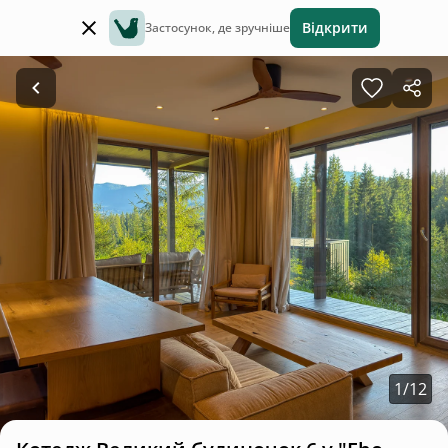
Відкрити
Застосунок, де зручніше
1
/
12