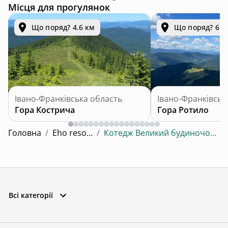
Місця для прогулянок
Що поряд? 4.6 км
Що поряд? 6.3
Івано-Франківська область
Івано-Франківськ
Гора Кострича
Гора Ротило
Головна
/
Eho resort
/
Котедж Великий будиночок 6
Всі категорії