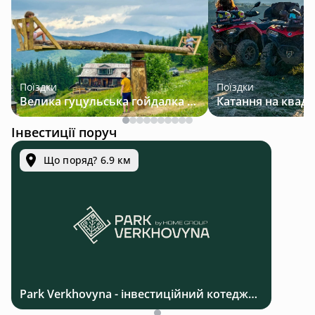
Поїздки
Поїздки
Велика гуцульська гойдалка — джип-тур у Карпатах
Інвестиції поруч
Що поряд? 6.9 км
Park Verkhovyna - інвестиційний котеджний комплекс біля Верховини в Карпатах