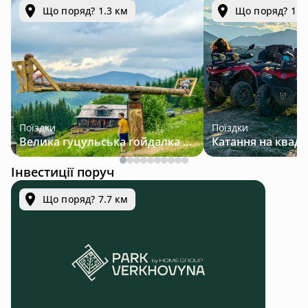
Що поряд? 1.3 км
Що поряд? 1.3
Поїздки
Поїздки
Велика гуцульська гойдалка — джип-тур у Карпатах
Інвестиції поруч
Що поряд? 7.7 км