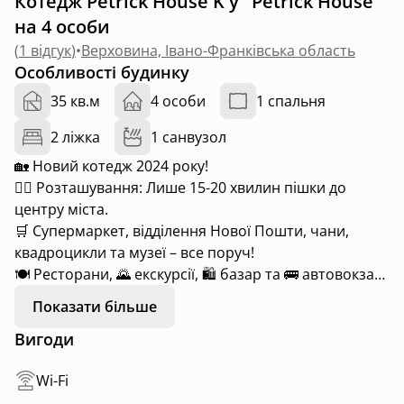
Котедж Petrick House K у "Petrick House"
на 4 особи
(
1 відгук
)
•
Верховина, Івано-Франківська область
Особливості будинку
35 кв.м
4 особи
1 спальня
2 ліжка
1 санвузол
🏡 Новий котедж 2024 року!
🚶‍♂️ Розташування: Лише 15-20 хвилин пішки до
центру міста.
🛒 Супермаркет, відділення Нової Пошти, чани,
квадроцикли та музеї – все поруч!
🍽 Ресторани, 🌄 екскурсії, 🛍 базар та 🚌 автовокзал
– у зручній досяжності.
Показати більше
Вигоди
🛏 Зручності:
Wi-Fi
🛌 Двоспальне ліжко та розкладний диван для