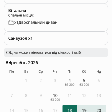
Вітальня
Спальні місця
:
x
1
Двоспальний диван
Санвузол x1
Ціна може змінюватися від кількості осіб
Вересень 2026
Пн
Вт
Ср
Чт
Пт
Сб
Нд
1
2
3
4
5
6
₴3 200
₴3 200
7
8
9
10
11
12
13
₴3 200
14
15
16
17
18
19
20