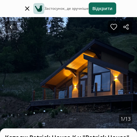
Відкрити
Застосунок, де зручніше
1
/
13