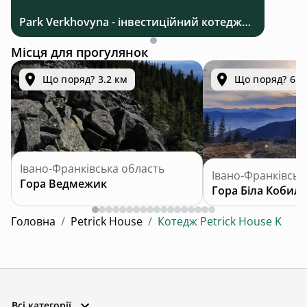
Park Verkhovyna - інвестиційний котеджний комплекс біля Верховини в Карпатах
Місця для прогулянок
Що поряд? 3.2 км
Що поряд? 6.7
Івано-Франківська область
Івано-Франківськ
Гора Ведмежик
Гора Біла Кобила
Головна
/
Petrick House
/
Котедж Petrick House K
Всі категорії