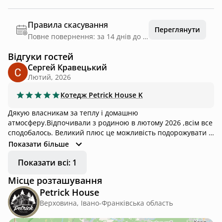
Правила скасування
Переглянути
Повне повернення: за 14 днів до дати заїзду
Відгуки гостей
Сергей Кравецький
Лютий, 2026
Котедж
Petrick House K
Дякую власникам за теплу і домашню
атмосферу.Відпочивали з родиною в лютому 2026 ,всім все
сподобалось. Великий плюс це можливість подорожувати з
домашніми тваринами) . Неймовірні краєвиди з вікна
Показати більше
номеру. Обов'язково ще приїдемо влітку. Всім рекомендую
Показати всі: 1
)
Місце розташування
Petrick House
Верховина, Івано-Франківська область