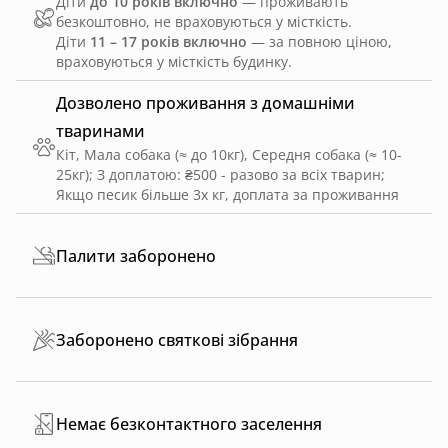
Діти
до 10 років включно
— проживають
безкоштовно, не враховуються у місткість.
Діти
11 – 17 років включно
— за повною ціною,
враховуються у місткість будинку.
Дозволено проживання з домашніми
тваринами
Кіт, Мала собака (≈ до 10кг), Середня собака (≈ 10-
25кг)
;
З доплатою: ₴500 - разово за всіх тварин
;
Якщо песик більше 3х кг, доплата за проживання
Палити заборонено
Заборонено святкові зібрання
Немає безконтактного заселення