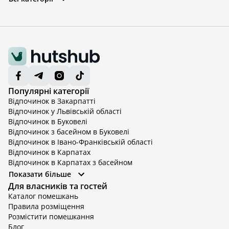
Популярні категорії
Відпочинок в Закарпатті
Відпочинок у Львівській області
Відпочинок в Буковелі
Відпочинок з басейном в Буковелі
Відпочинок в Івано-Франківській області
Відпочинок в Карпатах
Відпочинок в Карпатах з басейном
Відпочинок в Київській області
Показати більше
Відпочинок в Київській області з басейном
Для власників та гостей
Відпочинок в Тернопільській області
Каталог помешкань
Відпочинок у Вінницькій області
Правила розміщення
Відпочинок в Яремче
Розмістити помешкання
Відпочинок у Львівській області з басейном
Блог