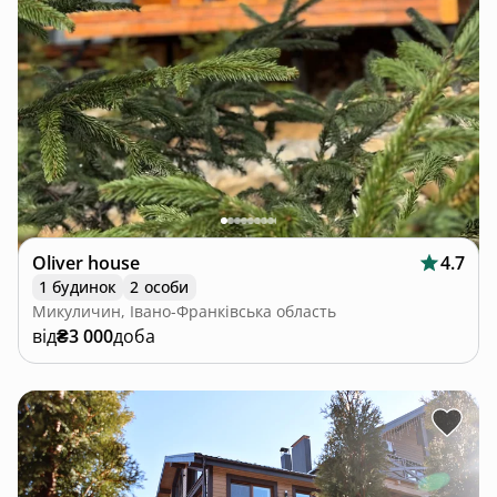
Oliver house
4.7
1 будинок
2 особи
Микуличин, Івано-Франківська область
від
₴3 000
доба