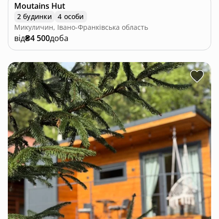
Moutains Hut
2 будинки
4 особи
Микуличин, Івано-Франківська область
від
₴4 500
доба