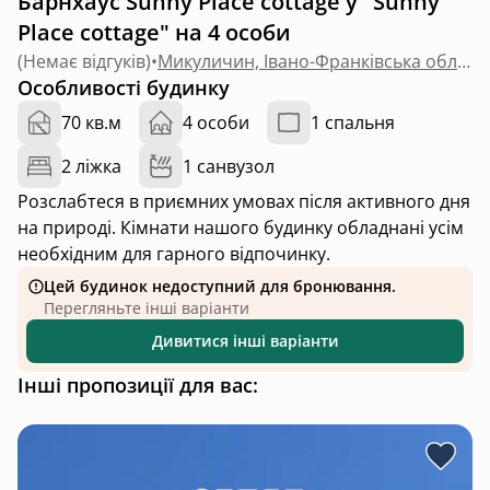
Барнхаус Sunny Place cottage у "Sunny
Place cottage" на 4 особи
(
Немає відгуків
)
•
Микуличин, Івано-Франківська область
Особливості будинку
70 кв.м
4 особи
1 спальня
2 ліжка
1 санвузол
Розслабтеся в приємних умовах після активного дня
на природі. Кімнати нашого будинку обладнані усім
необхідним для гарного відпочинку.
Цей будинок недоступний для бронювання.
Перегляньте інші варіанти
Дивитися інші варіанти
Інші пропозиції для вас: