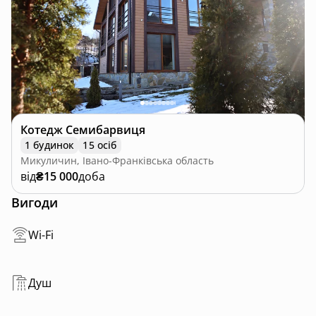
Котедж Семибарвиця
1 будинок
15 осіб
Микуличин, Івано-Франківська область
від
₴15 000
доба
Вигоди
Wi-Fi
Душ