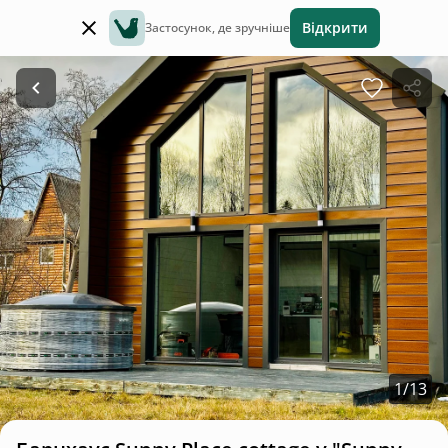
Відкрити
Застосунок, де зручніше
1
/
13