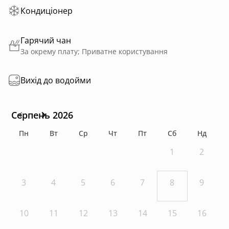
Кондиціонер
Гарячий чан
За окрему плату; Приватне користування
Вихід до водойми
Серпень 2026
Пн
Вт
Ср
Чт
Пт
Сб
Нд
1
2
3
4
5
6
7
8
9
10
11
12
13
14
15
16