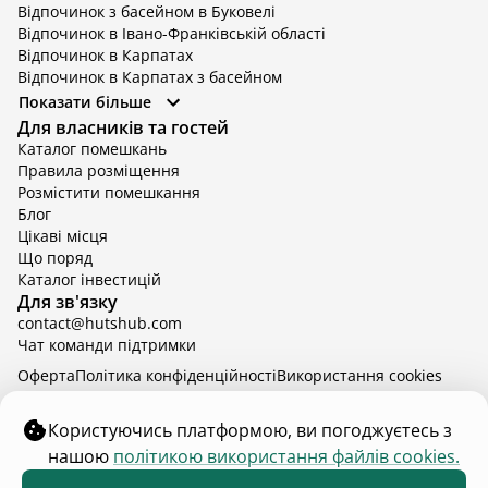
Відпочинок з басейном в Буковелі
Відпочинок в Івано-Франківській області
Відпочинок в Карпатах
Відпочинок в Карпатах з басейном
Відпочинок в Київській області
Показати більше
Відпочинок в Київській області з басейном
Для власників та гостей
Відпочинок в Тернопільській області
Каталог помешкань
Відпочинок у Вінницькій області
Правила розміщення
Відпочинок в Яремче
Розмістити помешкання
Відпочинок у Львівській області з басейном
Блог
Відпочинок з басейном в Тернопільській області
Цікаві місця
Що поряд
Каталог інвестицій
Для зв'язку
contact@hutshub.com
Чат команди підтримки
Оферта
Політика конфіденційності
Bикористання cookies
hutshub | ©
2026
Користуючись платформою, ви погоджуєтесь з
нашою
політикою використання файлів cookies.
Змініть кількість гостей щоб дізнатись ціну