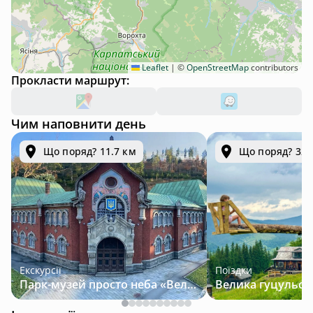
Leaflet
|
©
OpenStreetMap
contributors
Прокласти маршрут:
Чим наповнити день
Що поряд? 11.7 км
Що поряд? 32.
Екскурсії
Поїздки
Парк-музей просто неба «Велична Україна»