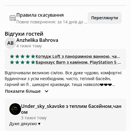
Правила скасування
Переглянути
Повне повернення: за 14 днів до дати заїзду
Відгуки гостей
Anzhelika Bahrova
AB
4 тижні тому
Котедж
Loft з панорамною ванною, чаном-джакузі
Барнхаус
Barn з каміном, PlayStation 5 та сіткою🏔️
Відпочивали великою сімʼєю. Все дуже чудово, комфортні
будиночки з усім необхідним, чисто, теплий басейн,
гарний wi-fi , шикарні краєвиди, тиша навколо❤️❤️❤️
рекомендуємо
Показати більше
Under_sky_skavske з теплим басейном,чан
ом
3 тижні тому
Дуже дякуємо ♥️