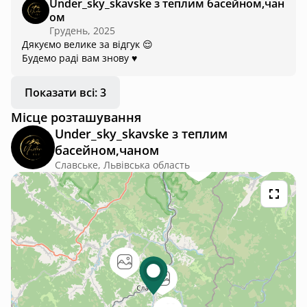
Under_sky_skavske з теплим басейном,чан
ом
Грудень, 2025
Дякуємо велике за відгук 😌
Будемо раді вам знову ♥️
Показати всі: 3
Місце розташування
Under_sky_skavske з теплим
басейном,чаном
Славське, Львівська область