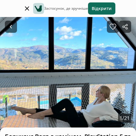
Відкрити
Застосунок, де зручніше
1
/
21