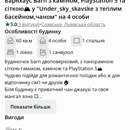
Барнхаус Barn з каміном, PlayStation 5 та
сіткою🏔️ у "Under_sky_skavske з теплим
басейном,чаном" на 4 особи
5.0
(
3 відгуки
)
•
Славське, Львівська область
Особливості будинку
60 кв.м
4 особи
1 спальня
1 ліжко
1 санвузол
Будиночок barn двоповерховий, з панорамною
сіткою-гамаком, каміном та PlayStation 5🏔️
Чудово підійде для романтичної поїздки або ж для
відпочинку сімʼї чи друзів 🏠
Біля будинку є приватний чан-джакузі та своя
мангал зона 💥
Також обладнана повноцінна кухня для
Показати більше
приготування улюблених страв 😌
Вигоди