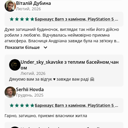
Віталій Дубина
Лютий, 2026
Барнхаус
Barn з каміном, PlayStation 5 та сіткою🏔️
Дуже затишний будиночок, виглядає так ніби його дійсно
робили з любов'ю. Відчувалась неймовірно приємна
атмосфера. Власниця Андріана завжди була на зв'язку в
разі потреби. Також у будинку візуально було гарно все.
Показати більше
Окрема подяка робітнику, який розпалював чан та
детально пояснив, що і як робити. Ще повернемось з
Under_sky_skavske з теплим басейном,чан
великим задоволенням
ом
Лютий, 2026
Дякуємо вам за відгук ♥️ завжди вам раді 🤗
Serhii Hovda
Грудень, 2025
Барнхаус
Barn з каміном, PlayStation 5 та сіткою🏔️
Гарно, затишно, приємні власники житла