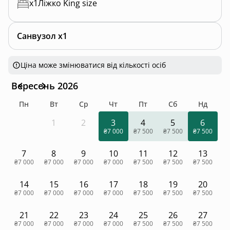
x
1
Ліжко King size
Санвузол x1
Ціна може змінюватися від кількості осіб
Вересень 2026
Пн
Вт
Ср
Чт
Пт
Сб
Нд
1
2
3
4
5
6
₴7 000
₴7 500
₴7 500
₴7 500
7
8
9
10
11
12
13
₴7 000
₴7 000
₴7 000
₴7 000
₴7 500
₴7 500
₴7 500
14
15
16
17
18
19
20
₴7 000
₴7 000
₴7 000
₴7 000
₴7 500
₴7 500
₴7 500
21
22
23
24
25
26
27
₴7 000
₴7 000
₴7 000
₴7 000
₴7 500
₴7 500
₴7 500