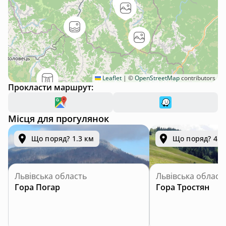
Leaflet
|
©
OpenStreetMap
contributors
Прокласти маршрут:
Місця для прогулянок
Що поряд? 1.3 км
Що поряд? 4.8
Львівська область
Львівська област
Гора Погар
Гора Тростян