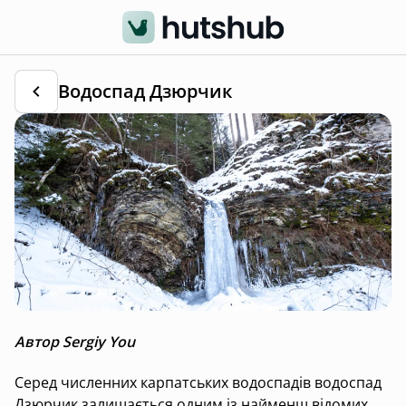
Водоспад Дзюрчик
Автор Sergiy You
Серед численних карпатських водоспадів водоспад
Дзюрчик залишається одним із найменш відомих,