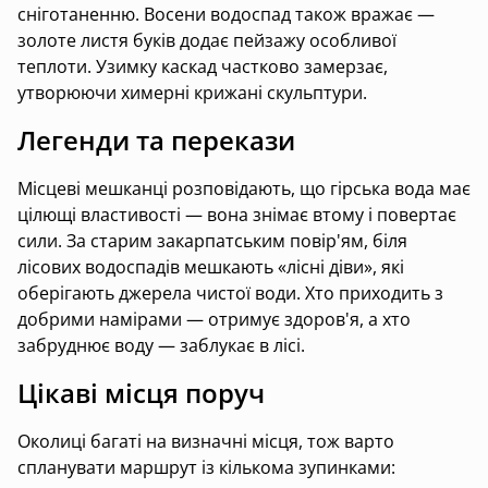
сніготаненню. Восени водоспад також вражає —
золоте листя буків додає пейзажу особливої
теплоти. Узимку каскад частково замерзає,
утворюючи химерні крижані скульптури.
Легенди та перекази
Місцеві мешканці розповідають, що гірська вода має
цілющі властивості — вона знімає втому і повертає
сили. За старим закарпатським повір'ям, біля
лісових водоспадів мешкають «лісні діви», які
оберігають джерела чистої води. Хто приходить з
добрими намірами — отримує здоров'я, а хто
забруднює воду — заблукає в лісі.
Цікаві місця поруч
Околиці багаті на визначні місця, тож варто
спланувати маршрут із кількома зупинками: