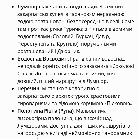
Лумшорські чани та водоспади.
Знамениті
закарпатські купелі з гарячою мінеральною
водою розташовані безпосередньо в селі. Саме
там протікає річка Туричка з п'ятьма відомими
водоспадами (Соловей, Буркач, Давір,
Переступень та Крутило), поруч з якими
розташований і Дзюрчик.
Водоспад Воєводин.
Грандіозний водоспад
неподалік орнітологічного заказника «Соколові
Скелі». До нього веде мальовничий, хоч і
довший, піший маршрут від Лумшор.
Перечин.
Містечко з колоритною
закарпатською архітектурою, крафтовими
сироварнями та відомою корчмою «Підковою».
Полонина Рівна (Руна).
Мальовнича
високогірна полонина, що височіє над
Лумшорами. Доступна для піших маршрутів із
нагородою у вигляді неймовірних панорамних