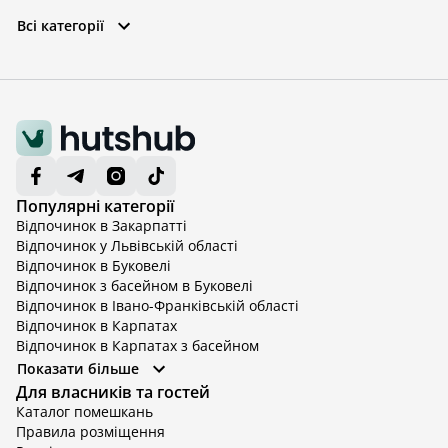
Всі категорії
Популярні категорії
Відпочинок в Закарпатті
Відпочинок у Львівській області
Відпочинок в Буковелі
Відпочинок з басейном в Буковелі
Відпочинок в Івано-Франківській області
Відпочинок в Карпатах
Відпочинок в Карпатах з басейном
Відпочинок в Київській області
Показати більше
Відпочинок в Київській області з басейном
Для власників та гостей
Відпочинок в Тернопільській області
Каталог помешкань
Відпочинок у Вінницькій області
Правила розміщення
Відпочинок в Яремче