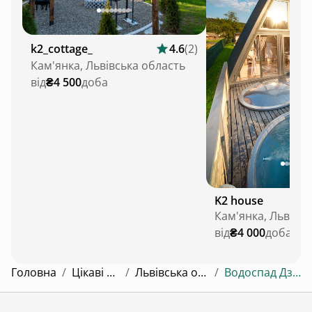
k2_cottage_
4.6
(
2
)
Кам'янка, Львівська область
від
₴4 500
доба
K2 house
Кам'янка, Львівсь
від
₴4 000
доба
Головна
/
Цікаві місця
/
Львівська область
/
Водоспад Дзюрчик