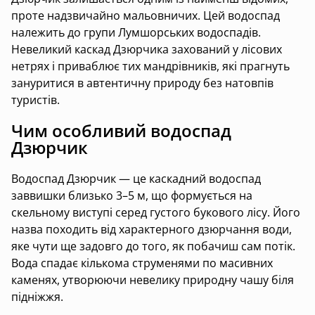
проте надзвичайно мальовничих. Цей водоспад
належить до групи Лумшорських водоспадів.
Невеликий каскад Дзюрчика захований у лісових
нетрях і приваблює тих мандрівників, які прагнуть
зануритися в автентичну природу без натовпів
туристів.
Чим особливий водоспад
Дзюрчик
Водоспад Дзюрчик — це каскадний водоспад
заввишки близько 3–5 м, що формується на
скельному виступі серед густого букового лісу. Його
назва походить від характерного дзюрчання води,
яке чути ще задовго до того, як побачиш сам потік.
Вода спадає кількома струменями по масивних
каменях, утворюючи невелику природну чашу біля
підніжжя.