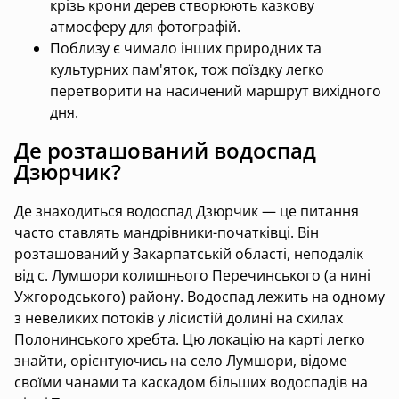
крізь крони дерев створюють казкову
атмосферу для фотографій.
Поблизу є чимало інших природних та
культурних пам'яток, тож поїздку легко
перетворити на насичений маршрут вихідного
дня.
Де розташований водоспад
Дзюрчик?
Де знаходиться водоспад Дзюрчик — це питання
часто ставлять мандрівники-початківці. Він
розташований у Закарпатській області, неподалік
від с. Лумшори колишнього Перечинського (а нині
Ужгородського) району. Водоспад лежить на одному
з невеликих потоків у лісистій долині на схилах
Полонинського хребта. Цю локацію на карті легко
знайти, орієнтуючись на село Лумшори, відоме
своїми чанами та каскадом більших водоспадів на