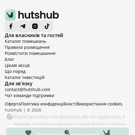
Для власників та гостей
Каталог помешкань
Правила розміщення
Розмістити помешкання
Блог
Цікаві місця
Що поряд
Каталог інвестицій
Для зв'язку
contact@hutshub.com
Чат команди підтримки
Оферта
Політика конфіденційності
Bикористання cookies
hutshub | ©
2026
Користуючись платформою, ви погоджуєтесь з
нашою
політикою використання файлів cookies.
Прийняти та продовжити