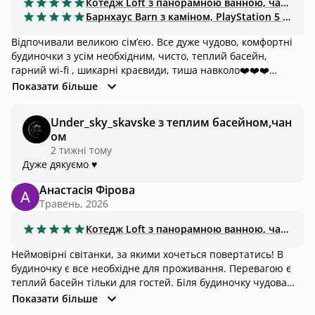
Котедж
Loft з панорамною ванною, чаном-джакузі
Барнхаус
Barn з каміном, PlayStation 5 та сіткою🏔️
Відпочивали великою сімʼєю. Все дуже чудово, комфортні
будиночки з усім необхідним, чисто, теплий басейн,
гарний wi-fi , шикарні краєвиди, тиша навколо❤️❤️❤️
рекомендуємо
Показати більше
Under_sky_skavske з теплим басейном,чан
ом
2 тижні тому
Дуже дякуємо ♥️
Анастасія Фірова
Травень, 2026
Котедж
Loft з панорамною ванною, чаном-джакузі
Неймовірні світанки, за якими хочеться повертатись! В
будиночку є все необхідне для проживання. Перевагою є
теплий басейн тільки для гостей. Біля будиночку чудова
альтанка з розеткою і мангал, який підходить як для
Показати більше
стейків, так і під шампури. Від будиночку легко піднятись