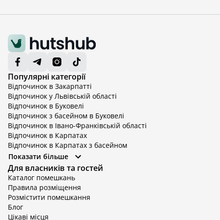
Популярні категорії
Відпочинок в Закарпатті
Відпочинок у Львівській області
Відпочинок в Буковелі
Відпочинок з басейном в Буковелі
Відпочинок в Івано-Франківській області
Відпочинок в Карпатах
Відпочинок в Карпатах з басейном
Відпочинок в Київській області
Показати більше
Відпочинок в Київській області з басейном
Для власників та гостей
Відпочинок в Тернопільській області
Каталог помешкань
Відпочинок у Вінницькій області
Правила розміщення
Відпочинок в Яремче
Розмістити помешкання
Відпочинок у Львівській області з басейном
Блог
Відпочинок з басейном в Тернопільській області
Цікаві місця