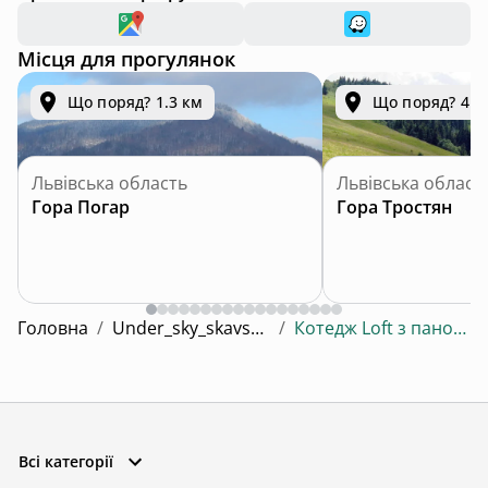
Місця для прогулянок
Що поряд? 1.3 км
Що поряд? 4.8
Львівська область
Львівська област
Гора Погар
Гора Тростян
Головна
/
Under_sky_skavske з теплим басейном,чаном
/
Котедж Loft з панорамною ванною, чаном-джакузі
Всі категорії