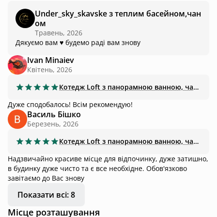
маркованим маршрутом на Тростян, тож можна
Under_sky_skavske з теплим басейном,чан
урізноманітнити свій відпочинок) Дякуєм за чудовий
ом
відпочинок!
Травень, 2026
Дякуємо вам ♥️ будемо раді вам знову
Ivan Minaiev
Квітень, 2026
Котедж
Loft з панорамною ванною, чаном-джакузі
Дуже сподобалось! Всім рекомендую!
Василь Бішко
Березень, 2026
Котедж
Loft з панорамною ванною, чаном-джакузі
Надзвичайно красиве місце для відпочинку, дуже затишно,
в будинку дуже чисто та є все необхідне. Обов'язково
завітаємо до Вас знову
Показати всі: 8
Місце розташування