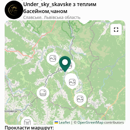
Under_sky_skavske з теплим
басейном,чаном
Славське, Львівська область
Leaflet
|
©
OpenStreetMap
contributors
Прокласти маршрут: