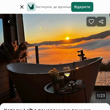
Відкрити
Застосунок, де зручніше
1
/
23