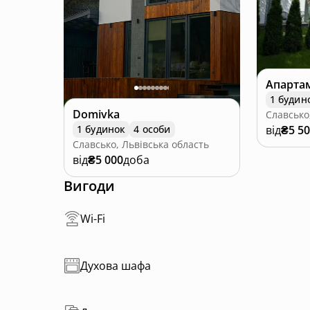
Апартам
1 будин
Domivka
Славсько
1 будинок
4 особи
від
₴5 5
Славсько, Львівська область
від
₴5 000
доба
Вигоди
Wi-Fi
Духова шафа