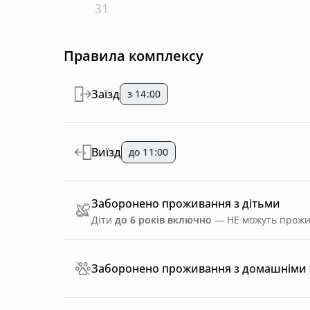
31
Правила комплексу
Заїзд
з 14:00
Виїзд
до 11:00
Заборонено проживання з дітьми
Діти
до 6 років включно
— НЕ можуть прожив
Заборонено проживання з домашніми