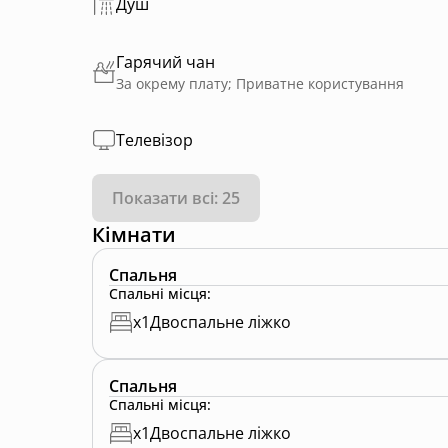
Душ
Гарячий чан
За окрему плату; Приватне користування
Телевізор
Показати всі: 25
Кімнати
Спальня
Спальні місця
:
x
1
Двоспальне ліжко
Спальня
Спальні місця
:
x
1
Двоспальне ліжко