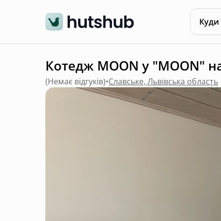
Куди
Котедж MOON у "MOON" на
(
Немає відгуків
)
•
Славське, Львівська область