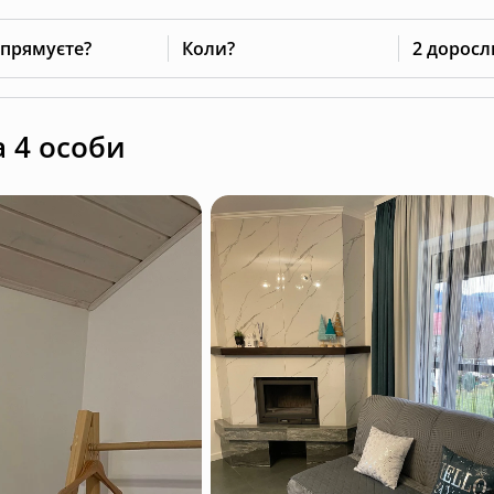
 прямуєте?
Коли?
2 доросл
 4 особи