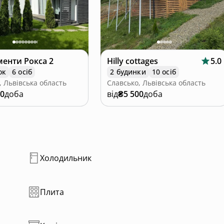
енти Рокса 2
Hilly cottages
5.0
ок
6 осіб
2 будинки
10 осіб
, Львівська область
Славсько, Львівська область
00
доба
від
₴5 500
доба
Холодильник
Плита