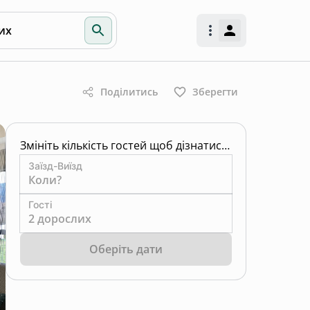
их
Поділитись
Зберегти
Змініть кількість гостей щоб дізнатись ціну
Заїзд-Виїзд
Коли?
Гості
2 дорослих
Оберіть дати