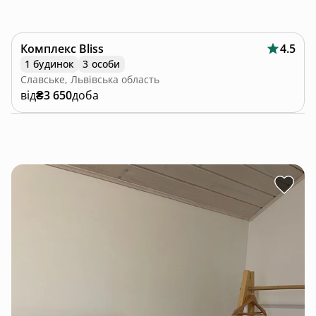
Комплекс Bliss
4.5
1 будинок
3 особи
Славське, Львівська область
від
₴3 650
доба