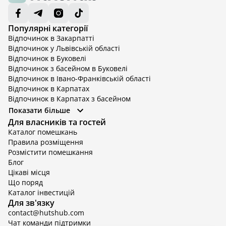
Популярні категорії
Відпочинок в Закарпатті
Відпочинок у Львівській області
Відпочинок в Буковелі
Відпочинок з басейном в Буковелі
Відпочинок в Івано-Франківській області
Відпочинок в Карпатах
Відпочинок в Карпатах з басейном
Відпочинок в Київській області
Показати більше
Відпочинок в Київській області з басейном
Для власників та гостей
Відпочинок в Тернопільській області
Каталог помешкань
Відпочинок у Вінницькій області
Правила розміщення
Відпочинок в Яремче
Розмістити помешкання
Відпочинок у Львівській області з басейном
Блог
Відпочинок з басейном в Тернопільській області
Цікаві місця
Що поряд
Каталог інвестицій
Для зв'язку
contact@hutshub.com
Чат команди підтримки