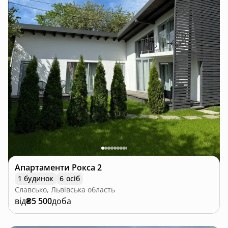
Апартаменти Рокса 2
1 будинок
6 осіб
Славсько, Львівська область
від
₴5 500
доба