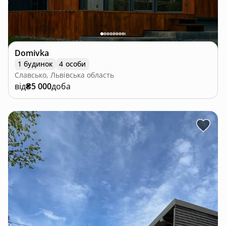
Domivka
1 будинок
4 особи
Славсько, Львівська область
від
₴5 000
доба