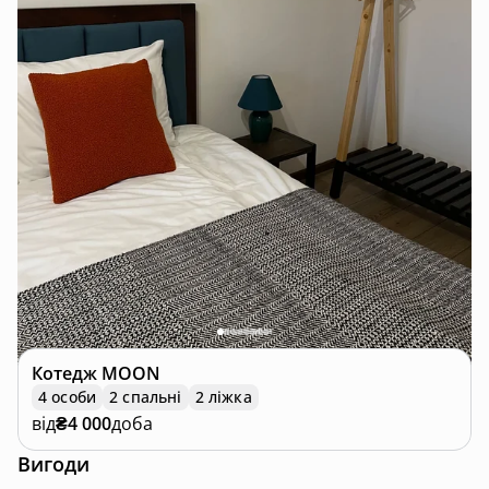
Котедж
MOON
4 особи
2 спальні
2 ліжка
від
₴4 000
доба
Вигоди