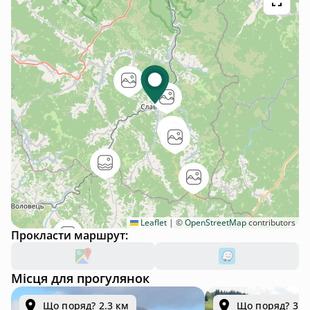
Leaflet
|
©
OpenStreetMap
contributors
Прокласти маршрут:
Місця для прогулянок
Що поряд? 2.3 км
Що поряд? 3.9