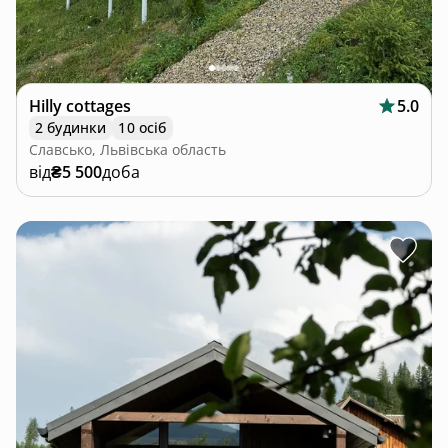
Hilly cottages
5.0
2 будинки
10 осіб
Славсько, Львівська область
від
₴5 500
доба