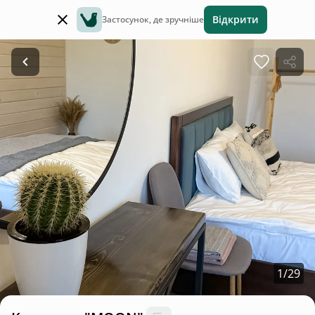
Відкрити
Застосунок, де зручніше
1
/
29