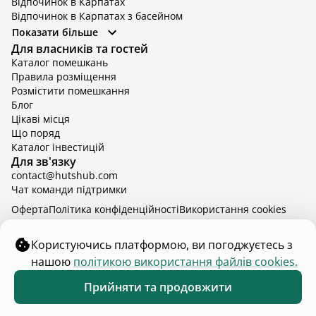
Відпочинок в Карпатах
Відпочинок в Карпатах з басейном
Відпочинок в Київській області
Показати більше
Відпочинок в Київській області з басейном
Для власників та гостей
Відпочинок в Тернопільській області
Каталог помешкань
Відпочинок у Вінницькій області
Правила розміщення
Відпочинок в Яремче
Розмістити помешкання
Відпочинок у Львівській області з басейном
Блог
Відпочинок з басейном в Тернопільській області
Цікаві місця
Що поряд
Каталог інвестицій
Для зв'язку
contact@hutshub.com
Чат команди підтримки
Оферта
Політика конфіденційності
Bикористання cookies
hutshub | ©
2026
Користуючись платформою, ви погоджуєтесь з
нашою
політикою використання файлів cookies.
₴12 000
від
доба
Забронювати
Прийняти та продовжити
25 - 28 серп.
2 дорослих