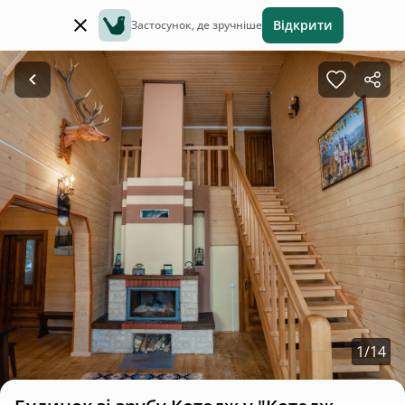
Відкрити
Застосунок, де зручніше
1
/
14