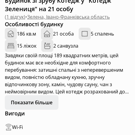
Будинок зі зрубу Котедж у "Котедж
Зелениця" на 21 особу
(
1 відгук
)
•
Зелена, Івано-Франківська область
Особливості будинку
186 кв.м
21 особа
5 спалень
15 ліжок
2 санвузла
Завдяки своїй площі 189 квадратних метрів, цей
будинок має все необхідне для комфортного
перебування: затишні спальні з неперевершеним
видом, повністю обладнану кухню, зручну
відпочинкову зону, камін, чудову сауну, чан з
неймовірним видом. Цей котедж розрахований до
21 осіб
Показати більше
Вигоди
Wi-Fi