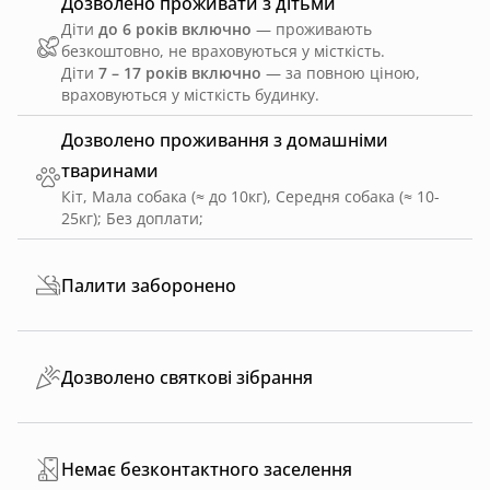
Дозволено проживати з дітьми
Діти
до 6 років включно
— проживають
безкоштовно, не враховуються у місткість.
Діти
7 – 17 років включно
— за повною ціною,
враховуються у місткість будинку.
Дозволено проживання з домашніми
тваринами
Кіт, Мала собака (≈ до 10кг), Середня собака (≈ 10-
25кг)
;
Без доплати
;
Палити заборонено
Дозволено святкові зібрання
Немає безконтактного заселення