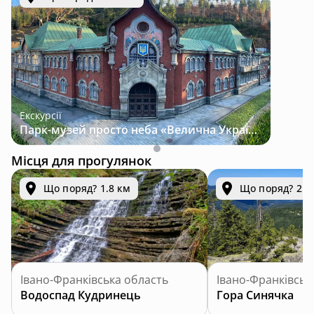
Екскурсії
Парк-музей просто неба «Велична Україна»
Місця для прогулянок
Що поряд? 1.8 км
Що поряд? 2.9
Івано-Франківська область
Івано-Франківськ
Водоспад Кудринець
Гора Синячка