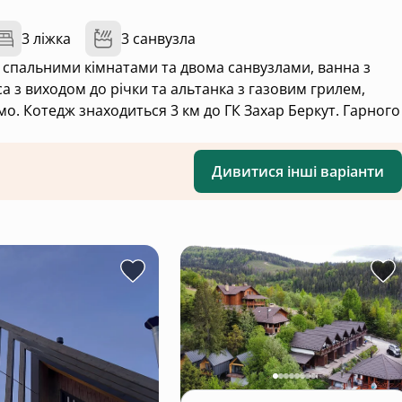
3 ліжка
3 санвузла
 спальними кімнатами та двома санвузлами, ванна з
са з виходом до річки та альтанка з газовим грилем,
мо. Котедж знаходиться 3 км до ГК Захар Беркут. Гарного
Дивитися інші варіанти