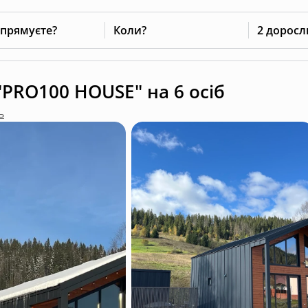
 прямуєте?
Коли?
2 доросл
PRO100 HOUSE" на 6 осіб
ь