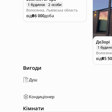
1 будинок
2 особи
Волосянка, Львівська область
від
₴6 000
доба
ДеЗорі
1 будин
Волосянк
від
₴5 5
Вигоди
Душ
Кондиціонер
Кімнати