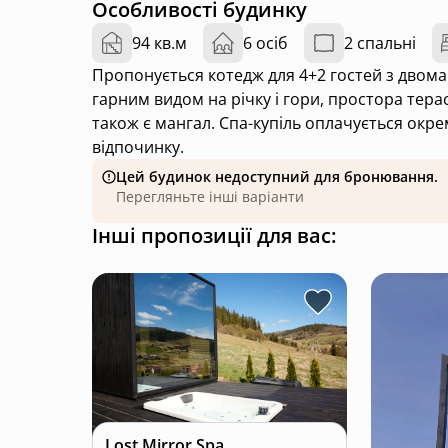
Особливості будинку
94 кв.м
6 осіб
2 спальні
Пропонується котедж для 4+2 гостей з двома
гарним видом на річку і гори, простора тера
також є мангал. Спа-купіль оплачується окре
відпочинку.
Цей будинок недоступний для бронювання.
Перегляньте інші варіанти
Інші пропозиції для вас:
Lost Mirror Spa