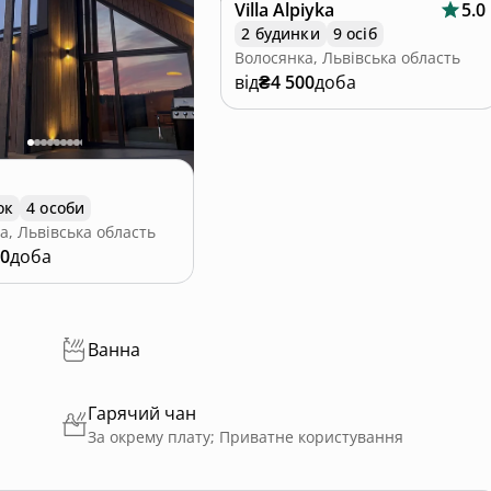
Villa Alpiyka
5.0
2 будинки
9 осіб
Волосянка, Львівська область
від
₴4 500
доба
ок
4 особи
а, Львівська область
00
доба
Ванна
Гарячий чан
За окрему плату; Приватне користування