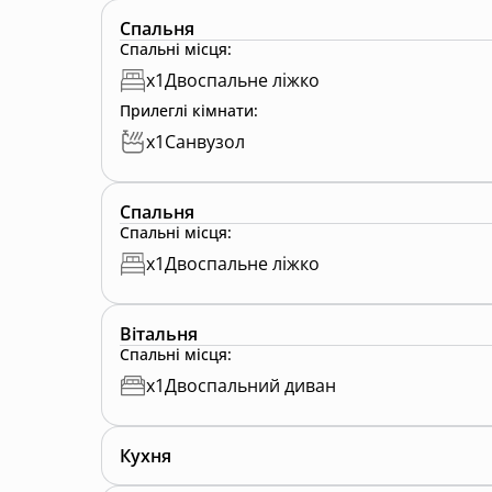
Спальня
Спальні місця
:
x
1
Двоспальне ліжко
Прилеглі кімнати
:
x
1
Санвузол
Спальня
Спальні місця
:
x
1
Двоспальне ліжко
Вітальня
Спальні місця
:
x
1
Двоспальний диван
Кухня