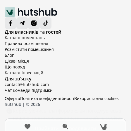
Для власників та гостей
Каталог помешкань
Правила розміщення
Розмістити помешкання
Блог
Цікаві місця
Що поряд
Каталог інвестицій
Для зв'язку
contact@hutshub.com
Чат команди підтримки
Оферта
Політика конфіденційності
Bикористання cookies
hutshub | ©
2026
Користуючись платформою, ви погоджуєтесь з
нашою
політикою використання файлів cookies.
Прийняти та продовжити