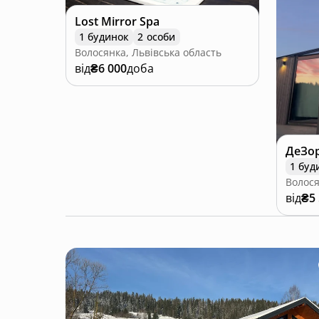
Lost Mirror Spa
1 будинок
2 особи
Волосянка, Львівська область
від
₴6 000
доба
ДеЗор
1 буд
Волося
від
₴5