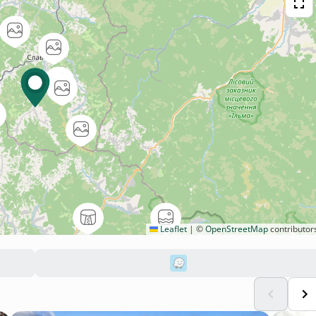
Leaflet
|
©
OpenStreetMap
contributor