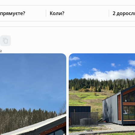
 прямуєте?
Коли?
2 доросл
ь