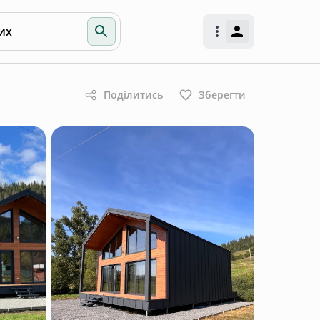
их
Поділитись
Зберегти