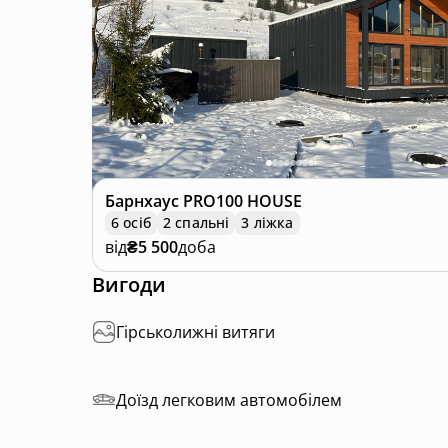
Барнхаус
PRO100 HOUSE
6 осіб
2 спальні
3 ліжка
від
₴5 500
доба
Вигоди
Гірськолижні витяги
Доїзд легковим автомобілем