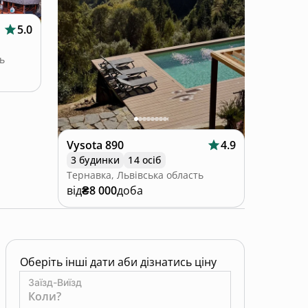
5.0
ь
Vysota 890
4.9
3 будинки
14 осіб
Тернавка, Львівська область
від
₴8 000
доба
Оберіть інші дати аби дізнатись ціну
Заїзд-Виїзд
Коли?