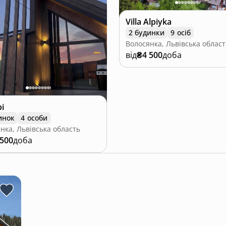
Villa Alpiyka
2 будинки
9 осіб
Волосянка, Львівська област
від
₴4 500
доба
і
инок
4 особи
нка, Львівська область
 500
доба