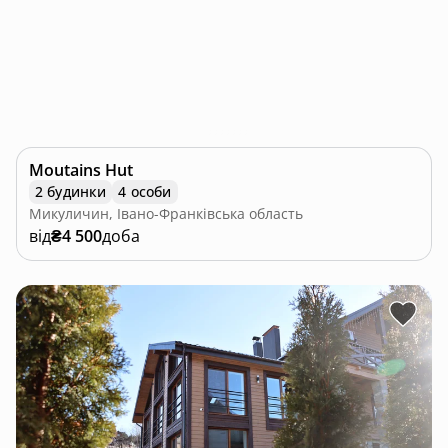
Moutains Hut
2 будинки
4 особи
Микуличин, Івано-Франківська область
від
₴4 500
доба