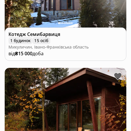
Котедж Семибарвиця
1 будинок
15 осіб
Микуличин, Івано-Франківська область
від
₴15 000
доба