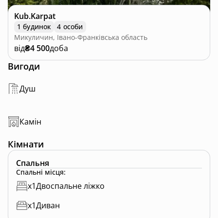
Kub.Karpat
1 будинок
4 особи
Микуличин, Івано-Франківська область
від
₴4 500
доба
Вигоди
Душ
Камін
Кімнати
Спальня
Спальні місця
:
x
1
Двоспальне ліжко
x
1
Диван