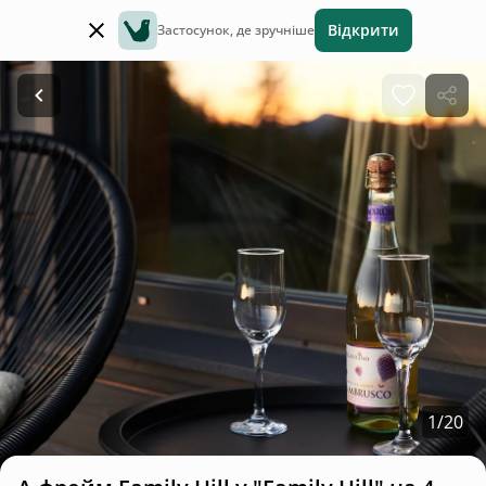
Відкрити
Застосунок, де зручніше
1
/
20