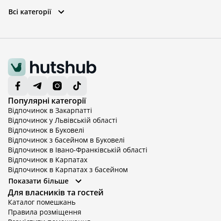
Всі категорії
Популярні категорії
Відпочинок в Закарпатті
Відпочинок у Львівській області
Відпочинок в Буковелі
Відпочинок з басейном в Буковелі
Відпочинок в Івано-Франківській області
Відпочинок в Карпатах
Відпочинок в Карпатах з басейном
Відпочинок в Київській області
Показати більше
Відпочинок в Київській області з басейном
Для власників та гостей
Відпочинок в Тернопільській області
Каталог помешкань
Відпочинок у Вінницькій області
Правила розміщення
Відпочинок в Яремче