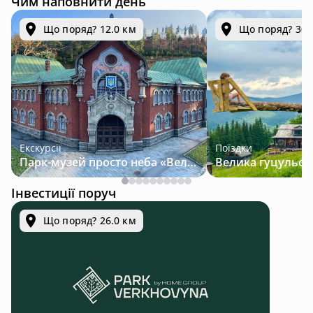
Чим наповнити день
Що поряд? 12.0 км
Що поряд? 30.
Екскурсії
Поїздки
Парк-музей просто неба «Велична Україна»
Інвестиції поруч
Що поряд? 26.0 км