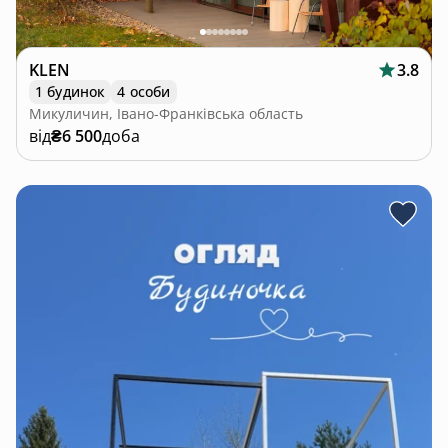
KLEN
3.8
1 будинок
4 особи
Микуличин, Івано-Франківська область
від
₴6 500
доба