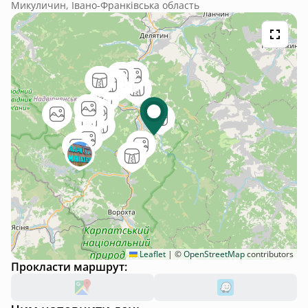
Микуличин, Івано-Франківська область
Leaflet
|
©
OpenStreetMap
contributors
Прокласти маршрут: