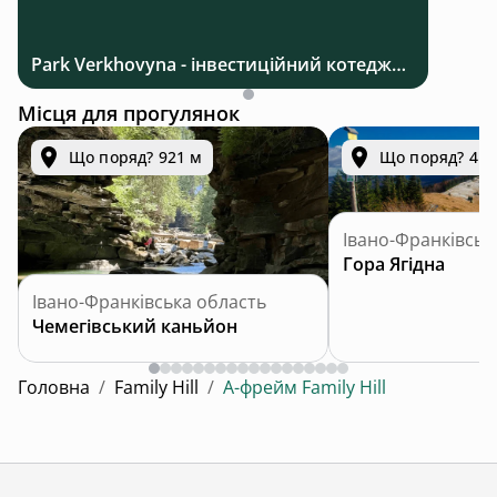
Park Verkhovyna - інвестиційний котеджний комплекс біля Верховини в Карпатах
Місця для прогулянок
Що поряд? 921 м
Що поряд? 4.3
Івано-Франківськ
Гора Ягідна
Івано-Франківська область
Чемегівський каньйон
Головна
/
Family Hill
/
А-фрейм Family Hill