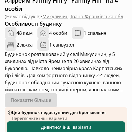
А-фрейм Family Hill у "Family Hill" на 4
особи
(
Немає відгуків
)
•
Микуличин, Івано-Франківська область
Особливості будинку
48 кв.м
4 особи
1 спальня
2 ліжка
1 санвузол
Будиночок розташований у селі Микуличин, у 5
хвилинах від міста Яремче та 20 хвилинах від
Буковелю. Навколо неймовірна краса Карпатських
гір і лісів. Для комфортного відпочинку 2-4 людей,
будиночок обладнаний сучасною кухнею, ванною
кімнатою, каміном, кондиціонером, двоспальним
ліжком та великим розкладним диваном. Територія
Показати більше
облаштована терасою з неперевершеними
краєвидами, мангальною зоною з альтанкою,
Цей будинок недоступний для бронювання.
гойдалкою, дитячим куточком та паркінгом. Family
Перегляньте інші варіанти
Hill - Живіть пригодами.
Дивитися інші варіанти