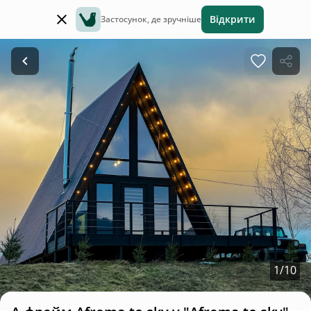
Відкрити
Застосунок, де зручніше
1
/
10