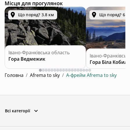
Місця для прогулянок
Що поряд? 3.8 км
Що поряд? 6.1
Івано-Франківська область
Івано-Франківськ
Гора Ведмежик
Гора Біла Кобила
Головна
/
Afrema to sky
/
А-фрейм Afrema to sky
Всі категорії