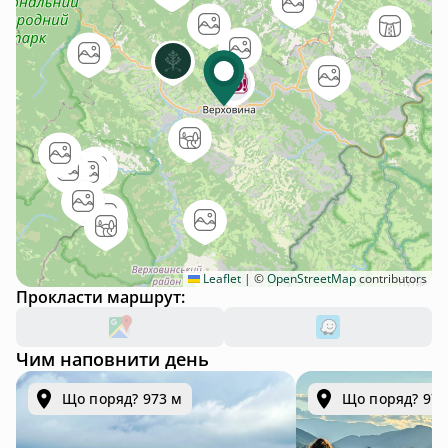
Leaflet
|
©
OpenStreetMap
contributors
Прокласти маршрут:
Чим наповнити день
Що поряд? 973 м
Що поряд? 973