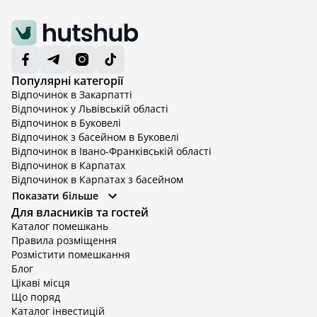
Популярні категорії
Відпочинок в Закарпатті
Відпочинок у Львівській області
Відпочинок в Буковелі
Відпочинок з басейном в Буковелі
Відпочинок в Івано-Франківській області
Відпочинок в Карпатах
Відпочинок в Карпатах з басейном
Відпочинок в Київській області
Показати більше
Відпочинок в Київській області з басейном
Для власників та гостей
Відпочинок в Тернопільській області
Каталог помешкань
Відпочинок у Вінницькій області
Правила розміщення
Відпочинок в Яремче
Розмістити помешкання
Відпочинок у Львівській області з басейном
Блог
Відпочинок з басейном в Тернопільській області
Цікаві місця
Що поряд
Каталог інвестицій