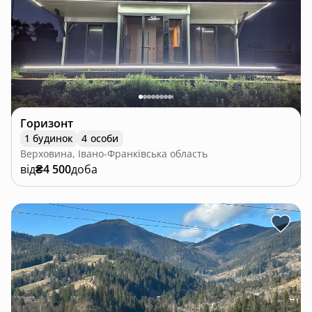
Горизонт
1 будинок
4 особи
Верховина, Івано-Франківська область
від
₴4 500
доба