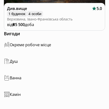
Див.вище
5.0
1 будинок
4 особи
Верховина, Івано-Франківська область
від
₴5 500
доба
Вигоди
Окреме робоче місце
Душ
Ванна
Камін