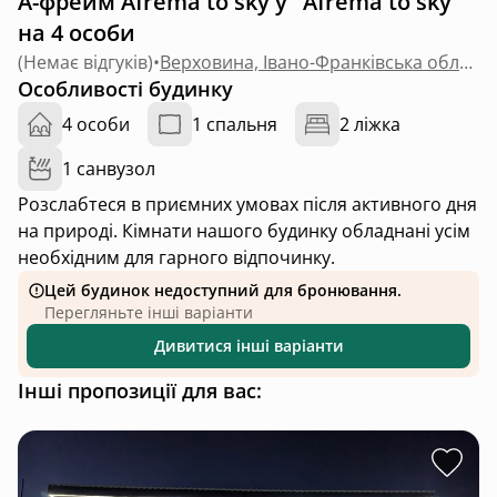
А-фрейм Afrema to sky у "Afrema to sky"
на 4 особи
(
Немає відгуків
)
•
Верховина, Івано-Франківська область
Особливості будинку
4 особи
1 спальня
2 ліжка
1 санвузол
Розслабтеся в приємних умовах після активного дня
на природі. Кімнати нашого будинку обладнані усім
необхідним для гарного відпочинку.
Цей будинок недоступний для бронювання.
Перегляньте інші варіанти
Дивитися інші варіанти
Інші пропозиції для вас: