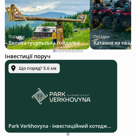
Поїздки
Поїздки
Велика гуцульська гойдалка — джип-тур у Карпатах
Інвестиції поруч
Що поряд? 5.6 км
Park Verkhovyna - інвестиційний котеджний комплекс біля Верховини в Карпатах