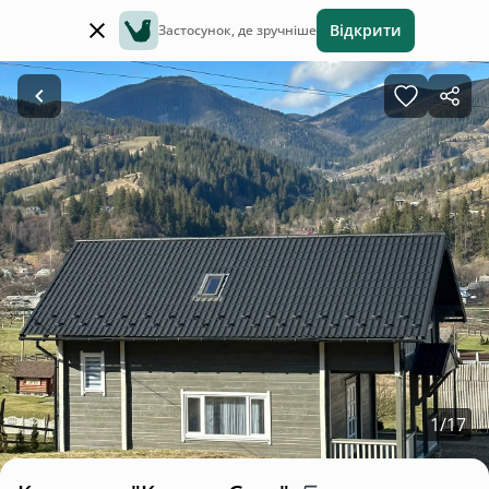
Відкрити
Застосунок, де зручніше
1
/
17