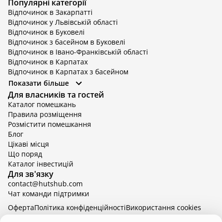
Популярні категорії
Відпочинок в Закарпатті
Відпочинок у Львівській області
Відпочинок в Буковелі
Відпочинок з басейном в Буковелі
Відпочинок в Івано-Франківській області
Відпочинок в Карпатах
Відпочинок в Карпатах з басейном
Відпочинок в Київській області
Показати більше
Відпочинок в Київській області з басейном
Для власників та гостей
Відпочинок в Тернопільській області
Каталог помешкань
Відпочинок у Вінницькій області
Правила розміщення
Відпочинок в Яремче
Розмістити помешкання
Відпочинок у Львівській області з басейном
Блог
Відпочинок з басейном в Тернопільській області
Цікаві місця
Що поряд
Каталог інвестицій
Для зв'язку
contact@hutshub.com
Чат команди підтримки
Оферта
Політика конфіденційності
Bикористання cookies
hutshub | ©
2026