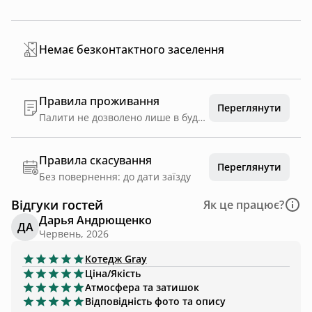
Немає безконтактного заселення
Правила проживання
Переглянути
Палити не дозволено лише в будинку, оскільки сам будиночок і меблі в ньому зроблені з дерева, яке має властивість поглинати запах
Правила скасування
Переглянути
Без повернення: до дати заїзду
Відгуки гостей
Як це працює?
Дарья Андрющенко
ДА
Червень, 2026
Котедж
Gray
Ціна/Якість
Атмосфера та затишок
Відповідність фото та опису