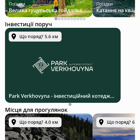
Поїздки
Поїздки
Велика гуцульська гойдалка — джип-тур у Карпатах
Інвестиції поруч
Що поряд? 5.6 км
Park Verkhovyna - інвестиційний котеджний комплекс біля Верховини в Карпатах
Місця для прогулянок
Що поряд? 4.0 км
Що поряд? 6.3