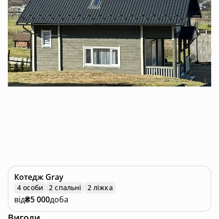
Котедж
Gray
4 особи
2 спальні
2 ліжка
від
₴5 000
доба
Вигоди