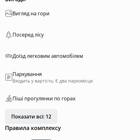
Вигляд на гори
Посеред лісу
Доїзд легковим автомобілем
Паркування
Входить у вартість; Є два паркомісця
Пiшi прoгулянки пo горах
Показати всі: 12
Правила комплексу