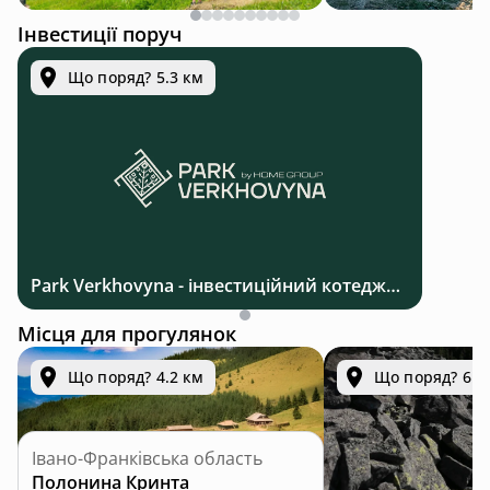
Інвестиції поруч
Що поряд? 5.3 км
Park Verkhovyna - інвестиційний котеджний комплекс біля Верховини в Карпатах
Місця для прогулянок
Що поряд? 4.2 км
Що поряд? 6.4
Івано-Франківська область
Полонина Кринта