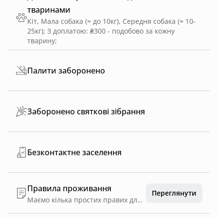
тваринами
Кіт, Мала собака (≈ до 10кг), Середня собака (≈ 10-
25кг)
;
З доплатою: ₴300 - подобово за кожну
тварину
;
Палити заборонено
Заборонено святкові зібрання
Безконтактне заселення
Правила проживання
Переглянути
Маємо кілька простих правих для вашого відпочинку: - куріння (будь чого) в будиночках заборонено!!! для цього на терасі є попільниця. - суворе дотримання правил безпеки при розпалюванні пічки-каміна в будиночку. - величезне прохання не ходити у вуличному взутті всередині будиночку. -не залишайте неповнолітніх дітей без нагляду. Просимо бути ввічливими до інших гостей комплексу та не тільки: забороняється влаштовувати голосні вечірки, шуміти, вмикати голосно музику після 22:00. Проживання з тваринками: обов'язково потрібно прибирати територію за вашим улюбленцем, мити лапки після прогулянки на вулиці!!! ( на терасі є доступ до води). Дякуємо, що дбайливо ставитесь до майна та залишаєте чистим будиночок після себе !