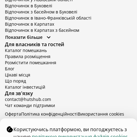
Відпочинок в Буковелі
Відпочинок з басейном в Буковелі
Відпочинок в Івано-Франківській області
Відпочинок в Карпатах
Відпочинок в Карпатах з басейном
Відпочинок в Київській області
Показати більше
Відпочинок в Київській області з басейном
Для власників та гостей
Відпочинок в Тернопільській області
Каталог помешкань
Відпочинок у Вінницькій області
Правила розміщення
Відпочинок в Яремче
Розмістити помешкання
Відпочинок у Львівській області з басейном
Блог
Відпочинок з басейном в Тернопільській області
Цікаві місця
Що поряд
Каталог інвестицій
Для зв'язку
contact@hutshub.com
Чат команди підтримки
Оферта
Політика конфіденційності
Bикористання cookies
hutshub | ©
2026
Користуючись платформою, ви погоджуєтесь з
нашою
політикою використання файлів cookies.