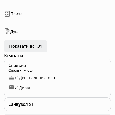
Плита
Душ
Показати всі: 31
Кімнати
Спальня
Спальні місця
:
x
1
Двоспальне ліжко
x
1
Диван
Санвузол x1