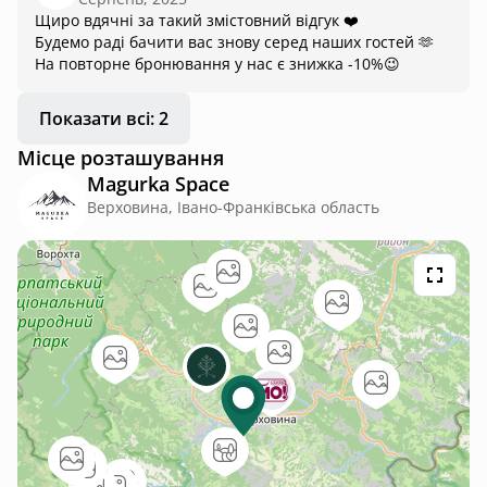
словом — сюди хочеться повертатись ще і ще. Місце, де
Щиро вдячні за такий змістовний відгук ❤️
естетика і релакс зустрілись і сказали “залипай тут довго”.
Будемо раді бачити вас знову серед наших гостей 🫶
Рекомендую всім, хто хоче гарно жити, красиво фоткатись і
На повторне бронювання у нас є знижка -10%😉
реально відпочити 💆‍♀️📸
Показати всі: 2
Місце розташування
Magurka Space
Верховина, Івано-Франківська область