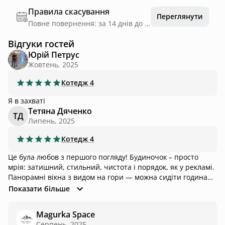
Правила скасування
Переглянути
Повне повернення: за 14 днів до дати заїзду
Відгуки гостей
Юрій Петрус
Жовтень, 2025
Котедж
4
Я в захваті
Тетяна Дяченко
ТД
Липень, 2025
Котедж
4
Це була любов з першого погляду! Будиночок – просто
мрія: затишний, стильний, чистота і порядок, як у рекламі.
Панорамні вікна з видом на гори — можна сидіти годинами
й просто дивитись, як пливуть хмари. Чан — то окрема
Показати більше
пісня! Після активного дня зануритися у теплу воду просто
блаженство. Мангал — для душі й шашличка, звісно. Усе
Magurka Space
продумано до дрібниць, від посуду до пледиків. Одним
Серпень, 2025