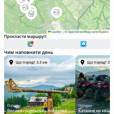
Leaflet
|
©
OpenStreetMap
contributors
Прокласти маршрут:
Чим наповнити день
Що поряд? 3.3 км
Що поряд? 3.3
Поїздки
Поїздки
Велика гуцульська гойдалка — джип-тур у Карпатах