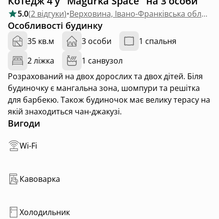
Котедж 4 у "Magurka Space" на 3 особи
5.0
(
2 відгуки
)
•
Верховина, Івано-Франківська область
Особливості будинку
35 кв.м
3 особи
1 спальня
2 ліжка
1 санвузол
Розрахований на двох дорослих та двох дітей. Біля
будиночку є мангальна зона, шомпури та решітка
для барбекю. Також будиночок має велику терасу на
якій знаходиться чан-джакузі.
Вигоди
Wi-Fi
Кавоварка
Холодильник