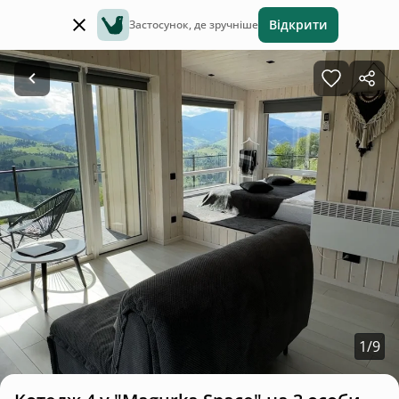
Відкрити
Застосунок, де зручніше
1
/
9