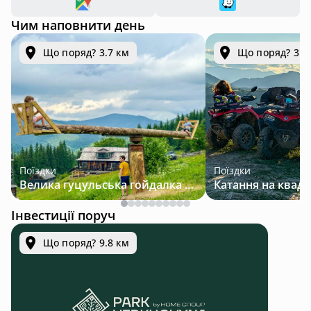
Чим наповнити день
Що поряд? 3.7 км
Що поряд? 3.7
Поїздки
Поїздки
Велика гуцульська гойдалка — джип-тур у Карпатах
Інвестиції поруч
Що поряд? 9.8 км