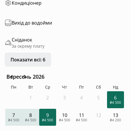
Кондиціонер
Вихід до водойми
Сніданок
За окрему плату
Показати всі: 6
Вересень 2026
Пн
Вт
Ср
Чт
Пт
Сб
Нд
1
2
3
4
5
6
₴4 500
7
8
9
10
11
12
13
₴4 500
₴4 500
₴4 500
₴4 500
₴4 500
₴4 200