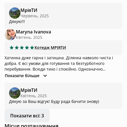
МріяТИ
Червень, 2025
Дякую!!!
Maryna Ivanova
Квітень, 2025
Котедж
MРІЯТИ
Хатинка дуже гарна і затишна. Ділянка навколо чиста і
добра. Є всі умови для готування та безтурботного
перебування. Всюди тихо і спокійно. Однозначно
рекомендую залишитись!
Показати більше
МріяТИ
Квітень, 2025
Дякую за Ваш відгук! Буду рада бачити знову)
Показати всі: 3
Місце розташування