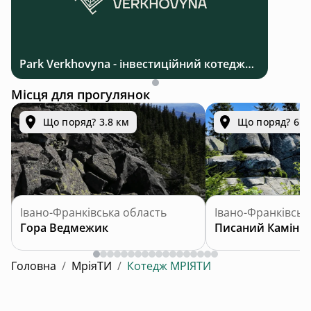
Park Verkhovyna - інвестиційний котеджний комплекс біля Верховини в Карпатах
Місця для прогулянок
Що поряд? 3.8 км
Що поряд? 6.2
Івано-Франківська область
Івано-Франківськ
Гора Ведмежик
Писаний Камінь
Головна
/
МріяТИ
/
Котедж MРІЯТИ