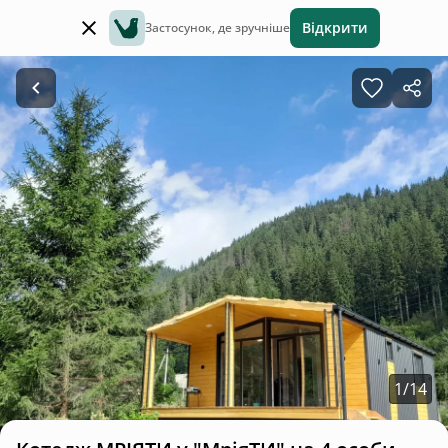
Відкрити
Застосунок, де зручніше
1
/
14