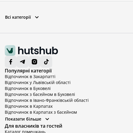
Всі категорії
Популярні категорії
Відпочинок в Закарпатті
Відпочинок у Львівській області
Відпочинок в Буковелі
Відпочинок з басейном в Буковелі
Відпочинок в Івано-Франківській області
Відпочинок в Карпатах
Відпочинок в Карпатах з басейном
Відпочинок в Київській області
Показати більше
Відпочинок в Київській області з басейном
Для власників та гостей
Відпочинок в Тернопільській області
Каталог помешкань