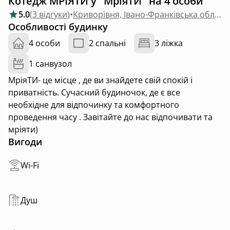
Котедж MРІЯТИ у "МріяТИ" на 4 особи
5.0
(
3 відгуки
)
•
Криворівня, Івано-Франківська область
Особливості будинку
4 особи
2 спальні
3 ліжка
1 санвузол
МріяТИ- це місце , де ви знайдете свій спокій і
приватність. Сучасний будиночок, де є все
необхідне для відпочинку та комфортного
проведення часу . Завітайте до нас відпочивати та
мріяти)
Вигоди
Wi-Fi
Душ