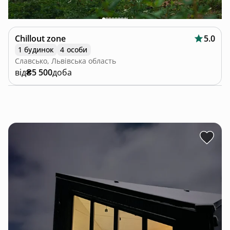
Chillout zone
5.0
1 будинок
4 особи
Славсько, Львівська область
від
₴5 500
доба