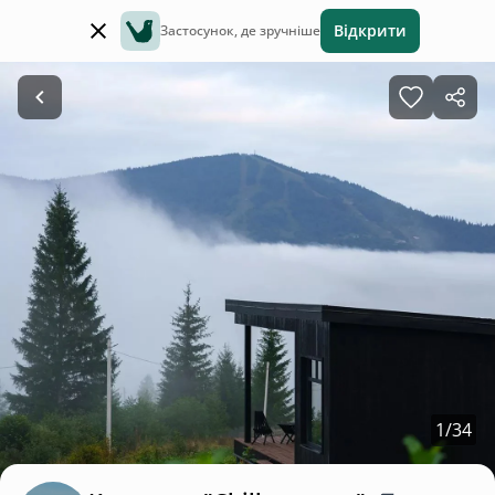
Відкрити
Застосунок, де зручніше
1
/
34