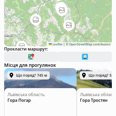
Leaflet
|
©
OpenStreetMap
contributors
Прокласти маршрут:
Місця для прогулянок
Що поряд? 745 м
Що поряд? 5.4
Львівська область
Львівська област
Гора Погар
Гора Тростян