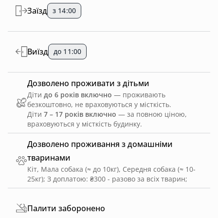
Заїзд
з 14:00
Виїзд
до 11:00
Дозволено проживати з дітьми
Діти
до 6 років включно
— проживають
безкоштовно, не враховуються у місткість.
Діти
7 – 17 років включно
— за повною ціною,
враховуються у місткість будинку.
Дозволено проживання з домашніми
тваринами
Кіт, Мала собака (≈ до 10кг), Середня собака (≈ 10-
25кг)
;
З доплатою: ₴300 - разово за всіх тварин
;
Палити заборонено