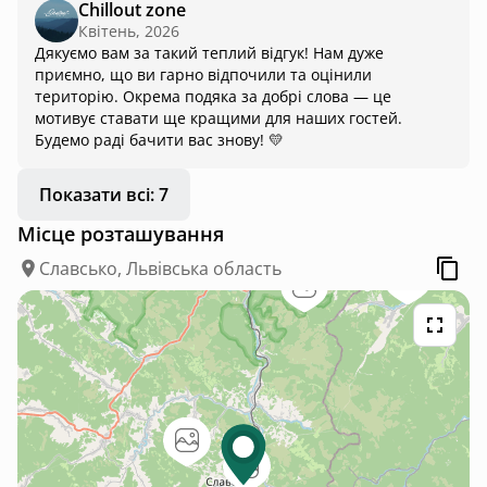
Chillout zone
проектором, кавоваркою і т. д. На території, окрім чану, є
Квітень, 2026
ще барбекю зі столиком, гамак і той милий зелений
Дякуємо вам за такий теплий відгук! Нам дуже
фургончик, в якому можна сидіти всередині, а за бажанням
приємно, що ви гарно відпочили та оцінили
— перетворити на літній кінотеатр ззовні. Ми навіть не
територію. Окрема подяка за добрі слова — це
встигли за 2 дні повністю насолодитися усіма цими зонами
мотивує ставати ще кращими для наших гостей.
відпочинку) Сама локація доволі зручна, з прекрасним
Будемо раді бачити вас знову! 💛
краєвидом на гори — все як на фото! Власниця дуже
приємна людина, яка швидко відповідала на всі
повідомлення, допомогла організувати трансфер і відразу
Показати всі: 7
після бронювання скинула файл з усією інформацією щодо
Місце розташування
будиночка, а також з локацями для хайкінгу та
ресторанами у Славсько) Ми повністю задоволені
Славсько, Львівська область
відпочинком❤