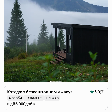
Котедж
з безкоштовним джакузі
5.0
(
7
)
4 особи
1 спальня
1 ліжко
від
₴6 000
доба