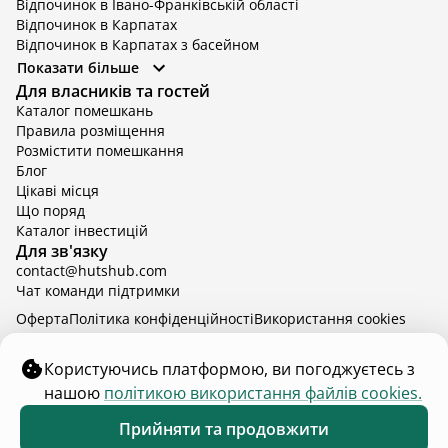
Відпочинок в Івано-Франківській області
Відпочинок в Карпатах
Відпочинок в Карпатах з басейном
Відпочинок в Київській області
Показати більше
Відпочинок в Київській області з басейном
Для власників та гостей
Відпочинок в Тернопільській області
Каталог помешкань
Відпочинок у Вінницькій області
Правила розміщення
Відпочинок в Яремче
Розмістити помешкання
Відпочинок у Львівській області з басейном
Блог
Відпочинок з басейном в Тернопільській області
Цікаві місця
Що поряд
Каталог інвестицій
Для зв'язку
contact@hutshub.com
Чат команди підтримки
Оферта
Політика конфіденційності
Bикористання cookies
hutshub | ©
2026
Користуючись платформою, ви погоджуєтесь з
нашою
політикою використання файлів cookies.
₴6 000
від
доба
Забронювати
Прийняти та продовжити
30 серп. - 2 верес.
2 дорослих