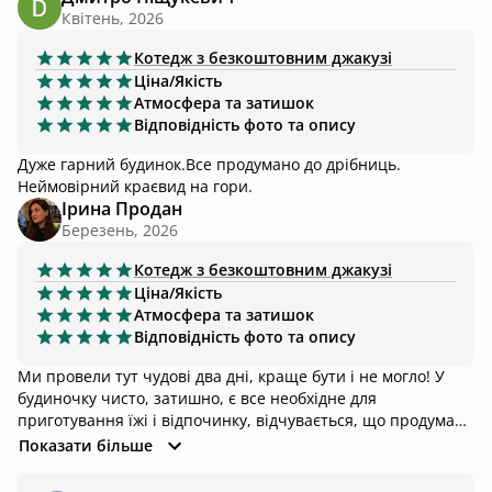
Квітень, 2026
Котедж
з безкоштовним джакузі
Ціна/Якість
Атмосфера та затишок
Відповідність фото та опису
Дуже гарний будинок.Все продумано до дрібниць.
Неймовірний краєвид на гори.
Ірина Продан
Березень, 2026
Котедж
з безкоштовним джакузі
Ціна/Якість
Атмосфера та затишок
Відповідність фото та опису
Ми провели тут чудові два дні, краще бути і не могло! У
будиночку чисто, затишно, є все необхідне для
приготування їжі і відпочинку, відчувається, що продумані
найменші деталі. Нам нічого не бракувало, а за допомогою
Показати більше
відеоінструкцій, які нам скинули раніше, ми самостійно
кілька разів розпалювали чан і камін, користувалися