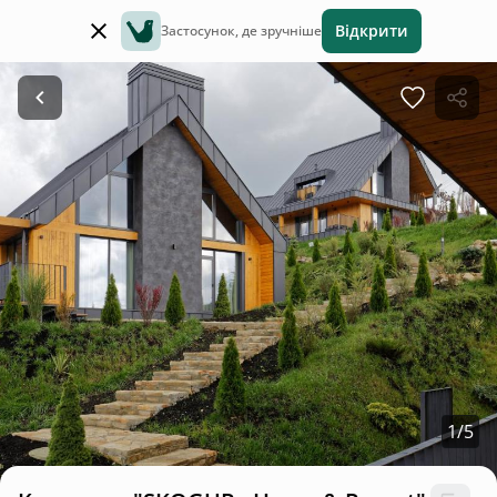
Відкрити
Застосунок, де зручніше
1
/
5