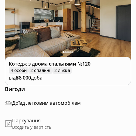
Котедж
з двома спальнями №120
4 особи
2 спальні
2 ліжка
від
₴8 000
доба
Вигоди
Доїзд легковим автомобілем
Паркування
Входить у вартість