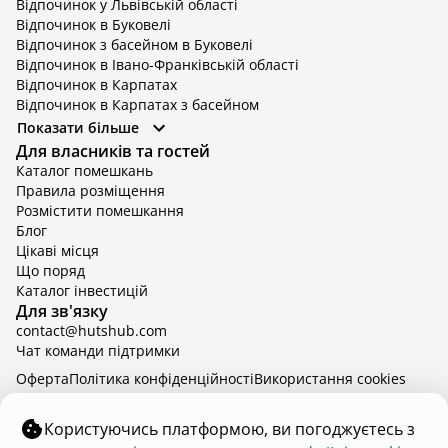
Відпочинок у Львівській області
Відпочинок в Буковелі
Відпочинок з басейном в Буковелі
Відпочинок в Івано-Франківській області
Відпочинок в Карпатах
Відпочинок в Карпатах з басейном
Відпочинок в Київській області
Показати більше
Відпочинок в Київській області з басейном
Для власників та гостей
Відпочинок в Тернопільській області
Каталог помешкань
Відпочинок у Вінницькій області
Правила розміщення
Відпочинок в Яремче
Розмістити помешкання
Відпочинок у Львівській області з басейном
Блог
Відпочинок з басейном в Тернопільській області
Цікаві місця
Що поряд
Каталог інвестицій
Для зв'язку
contact@hutshub.com
Чат команди підтримки
Оферта
Політика конфіденційності
Bикористання cookies
hutshub | ©
2026
Користуючись платформою, ви погоджуєтесь з