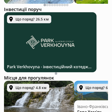
Інвестиції поруч
Що поряд? 26.5 км
Park Verkhovyna - інвестиційний котеджний комплекс біля Верховини в Карпатах
Місця для прогулянок
Що поряд? 4.8 км
Що поряд? 6.4
Івано-Франківськ
Гора Хом'як