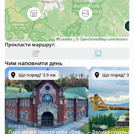
Leaflet
|
©
OpenStreetMap
contributors
Прокласти маршрут:
Чим наповнити день
Що поряд? 3.9 км
Що поряд? 32.
Екскурсії
Поїздки
Парк-музей просто неба «Велична Україна»