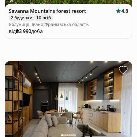
Savanna Mountains forest resort
4.8
2 будинки
10 осіб
Яблуниця, Івано-Франківська область
від
₴3 990
доба