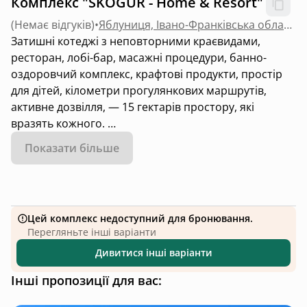
Комплекс "SKOGUR - Home & Resort"
(
Немає відгуків
)
•
Яблуниця, Івано-Франківська область
Затишні котеджі з неповторними краєвидами,
ресторан, лобі-бар, масажні процедури, банно-
оздоровчий комплекс, крафтові продукти, простір
для дітей, кілометри прогулянкових маршрутів,
активне дозвілля, — 15 гектарів простору, які
вразять кожного.
Показати більше
Ми не просто будуємо котеджі в горах, де можна
полежати та помилуватись краєвидами, ми
створюємо простір, який здатен подарувати вам
відчуття турботи та затишку, коли за вас подумали
Цей комплекс недоступний для бронювання.
та передбачили усе, що вам необхідне для
Перегляньте інші варіанти
відпочинку.
Дивитися інші варіанти
Інші пропозиції для вас: