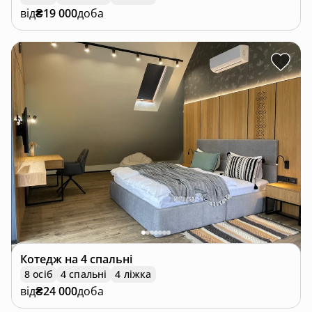
від
₴19 000
доба
Котедж
на 4 спальні
8 осіб
4 спальні
4 ліжка
від
₴24 000
доба