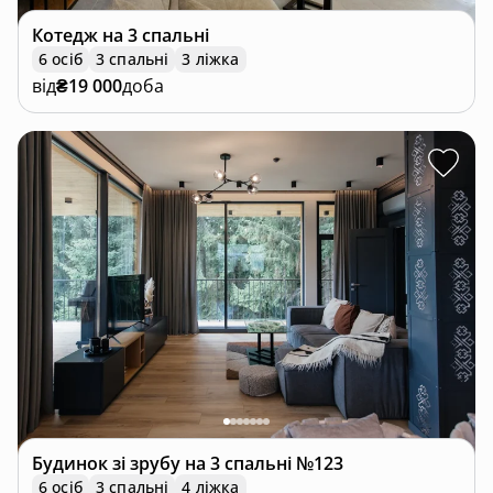
Котедж
на 3 спальні
6 осіб
3 спальні
3 ліжка
від
₴19 000
доба
Будинок зі зрубу
на 3 спальні №123
6 осіб
3 спальні
4 ліжка