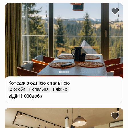
Котедж
з однією спальнею
2 особи
1 спальня
1 ліжко
від
₴11 000
доба