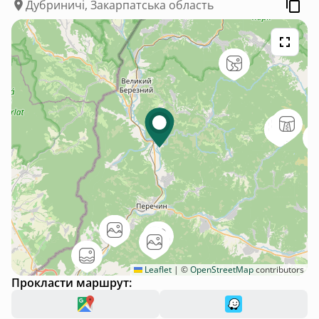
Дубриничі, Закарпатська область
Leaflet
|
©
OpenStreetMap
contributors
Прокласти маршрут: