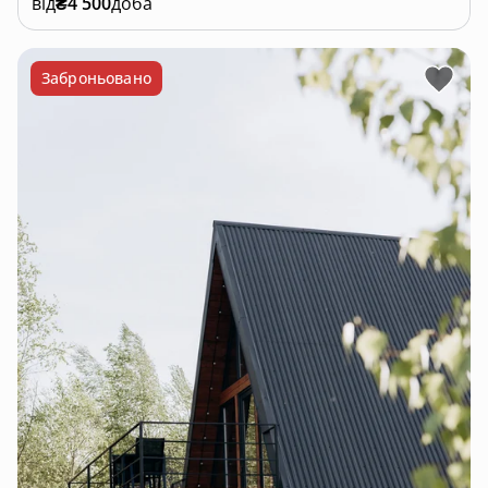
від
₴4 500
доба
Заброньовано