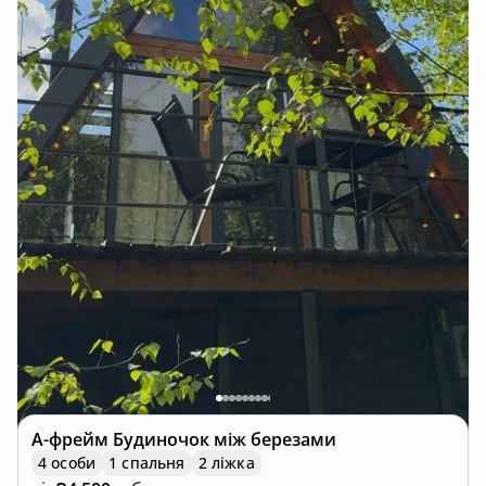
А-фрейм
Будиночок між березами
4 особи
1 спальня
2 ліжка