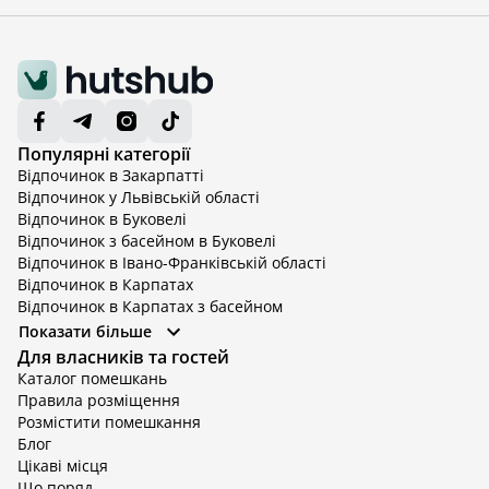
Популярні категорії
Відпочинок в Закарпатті
Відпочинок у Львівській області
Відпочинок в Буковелі
Відпочинок з басейном в Буковелі
Відпочинок в Івано-Франківській області
Відпочинок в Карпатах
Відпочинок в Карпатах з басейном
Відпочинок в Київській області
Показати більше
Відпочинок в Київській області з басейном
Для власників та гостей
Відпочинок в Тернопільській області
Каталог помешкань
Відпочинок у Вінницькій області
Правила розміщення
Відпочинок в Яремче
Розмістити помешкання
Відпочинок у Львівській області з басейном
Блог
Відпочинок з басейном в Тернопільській області
Цікаві місця
Що поряд