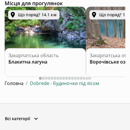
Місця для прогулянок
Що поряд? 14.1 км
Що поряд? 15.
Закарпатська область
Закарпатська обл
Блакитна лагуна
Ворочівське озе
Головна
/
Dobrede - будиночки під лісом
Всі категорії