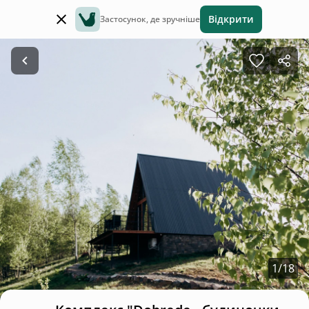
Відкрити
Застосунок, де зручніше
1
/
18