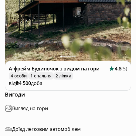
А-фрейм
Будиночок з видом на гори
4.8
(
5
)
4 особи
1 спальня
2 ліжка
від
₴4 500
доба
Вигоди
Вигляд на гори
Доїзд легковим автомобілем