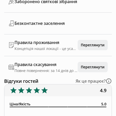
Заборонено святкові зібрання
Безконтактне заселення
Правила проживання
Переглянути
Концепція нашої локації - це усамітнені будиночки під лісом з мангальними зонами, для тихого та спокійного відпочинку! Задля комфорту наших гостей в Dobrede не вітається шумний відпочинок в компаніях. Не можна влаштовувати дівич-вечори, парубочі та подібні вечірки. Під час заїзду необхідно внести страхову заставу в розмірі 1500 грн. Ця оплата приймається банківським переказом. Ви отримаєте внесену суму у день виїзду, після перевірки будиночкі
Правила скасування
Переглянути
Повне повернення: за 14 днів до дати заїзду
Відгуки гостей
Як це працює?
4.9
Ціна/Якість
5.0