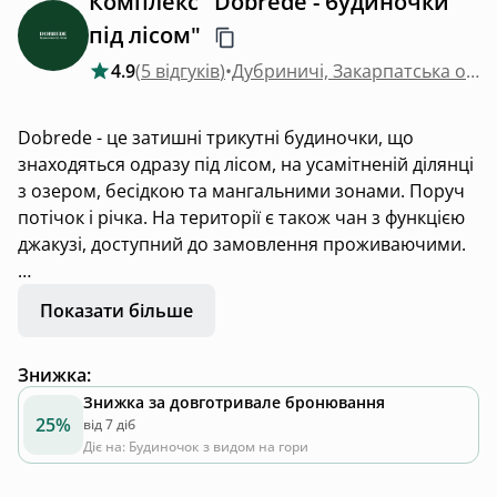
Комплекс "Dobrede - будиночки
під лісом"
4.9
(
5 відгуків
)
•
Дубриничі, Закарпатська область
Dobrede - це затишні трикутні будиночки, що
знаходяться одразу під лісом, на усамітненій ділянці
з озером, бесідкою та мангальними зонами. Поруч
потічок і річка. На території є також чан з функцією
джакузі, доступний до замовлення проживаючими.
В кожному будиночку одночасно може
Показати більше
розміститись 4 проживаючих. Для комфортного
проживання передбачено двоспальне ліжко на
Знижка
:
другому поверсі, а також розкладний диван на
першому. Є повністю обладнана кухня для
Знижка за довготривале бронювання
25%
від 7 діб
самостійного приготування їжі.
Діє на: Будиночок з видом на гори
Приймаємо гостей з песиками - потрібно тільки